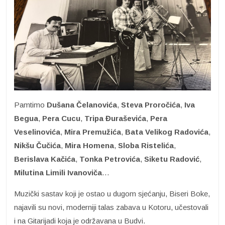
Pamtimo
Dušana Čelanovića
,
Steva Proročića
,
Iva
Begua
,
Pera Cucu
,
Tripa Đuraševića
,
Pera
Veselinovića
,
Mira Premužića
,
Bata Velikog Radovića
,
Nikšu Čučića
,
Mira Homena
,
Sloba Ristelića
,
Berislava Kačića
,
Tonka Petrovića
,
Siketu Radović
,
Milutina
Limili Ivanoviča
…
Muzički sastav koji je ostao u dugom sjećanju, Biseri Boke,
najavili su novi, moderniji talas zabava u Kotoru, učestovali
i na Gitarijadi koja je održavana u Budvi.