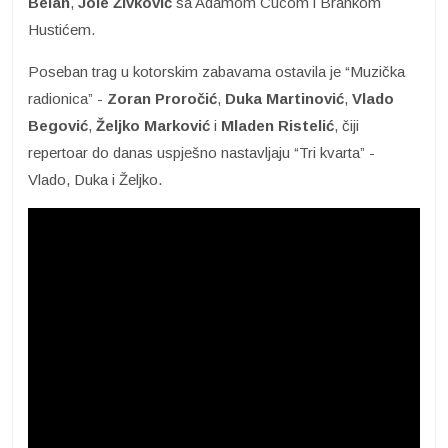
Belan
,
Jole Živković
sa Adamom Cucom i Brankom
Hustićem.
Poseban trag u kotorskim zabavama ostavila je “Muzička
radionica” -
Zoran Proročić
,
Duka
Martinović
,
Vlado
Begović
,
Željko Marković
i
Mladen Ristelić
, čiji
repertoar do danas uspješno nastavljaju “Tri kvarta” -
Vlado, Duka i Željko.