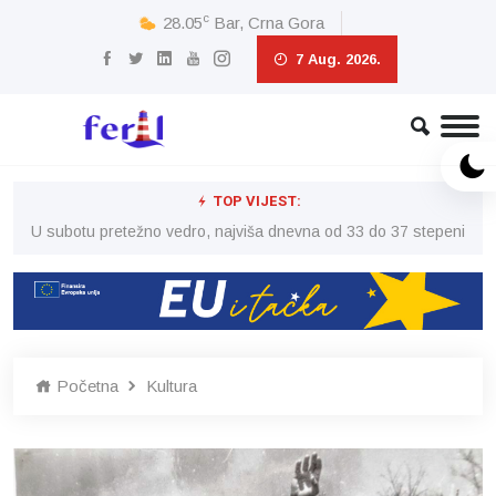
c
28.05
Bar, Crna Gora
7 Aug. 2026.
TOP VIJEST:
eni
U subotu pretežno vedro, najviša dnevna od 33 do 37 stepeni
U 
Početna
Kultura