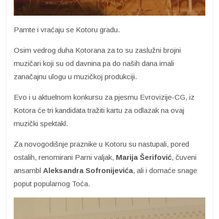
Pamte i vraćaju se Kotoru gradu.
Osim vedrog duha Kotorana za to su zaslužni brojni
muzičari koji su od davnina pa do naših dana imali
zanačajnu ulogu u muzičkoj produkciji.
Evo i u aktuelnom konkursu za pjesmu Evrovizije-CG, iz
Kotora će tri kandidata tražiti kartu za odlazak na ovaj
muzički spektakl.
Za novogodišnje praznike u Kotoru su nastupali, pored
ostalih, renomirani Parni valjak,
Marija Šerifović
, čuveni
ansambl
Aleksandra Sofronijevića
, ali i domaće snage
poput popularnog Toća.