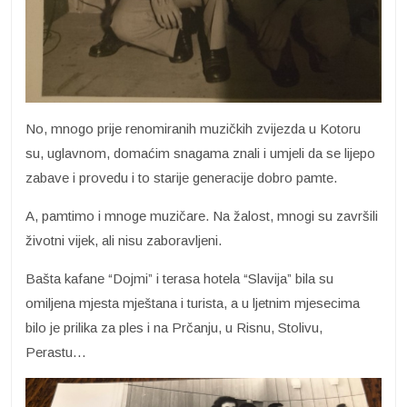
No, mnogo prije renomiranih muzičkih zvijezda u Kotoru
su, uglavnom, domaćim snagama znali i umjeli da se lijepo
zabave i provedu i to starije generacije dobro pamte.
A, pamtimo i mnoge muzičare. Na žalost, mnogi su završili
životni vijek, ali nisu zaboravljeni.
Bašta kafane “Dojmi” i terasa hotela “Slavija” bila su
omiljena mjesta mještana i turista, a u ljetnim mjesecima
bilo je prilika za ples i na Prčanju, u Risnu, Stolivu,
Perastu…