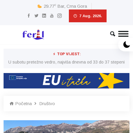
c
29.77
Bar, Crna Gora
7 Aug. 2026.
TOP VIJEST:
eni
U subotu pretežno vedro, najviša dnevna od 33 do 37 stepeni
U 
Početna
Društvo