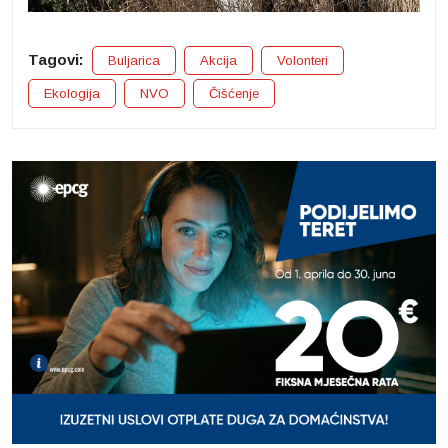
Tagovi:
Buljarica
Akcija
Volonteri
Ekologija
NVO
Čišćenje