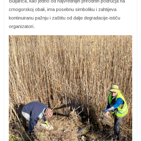
Buljarica, kao jedno od najvrednijih prirodnih područja na
crnogorskoj obali, ima posebnu simboliku i zahtijeva
kontinuiranu pažnju i zaštitu od dalje degradacije-ističu
organizatori.