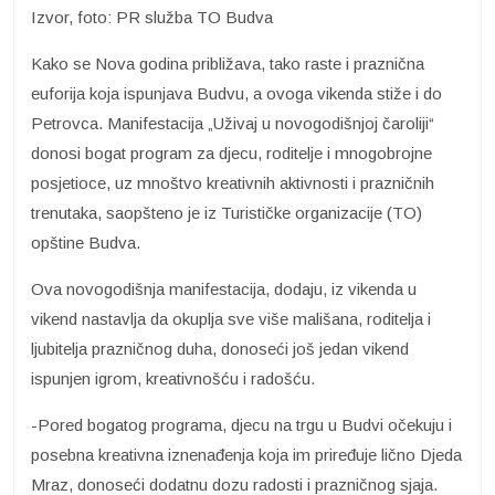
Izvor, foto: PR služba TO Budva
Kako se Nova godina približava, tako raste i praznična
euforija koja ispunjava Budvu, a ovoga vikenda stiže i do
Petrovca. Manifestacija „Uživaj u novogodišnjoj čaroliji“
donosi bogat program za djecu, roditelje i mnogobrojne
posjetioce, uz mnoštvo kreativnih aktivnosti i prazničnih
trenutaka, saopšteno je iz Turističke organizacije (TO)
opštine Budva.
Ova novogodišnja manifestacija, dodaju, iz vikenda u
vikend nastavlja da okuplja sve više mališana, roditelja i
ljubitelja prazničnog duha, donoseći još jedan vikend
ispunjen igrom, kreativnošću i radošću.
-Pored bogatog programa, djecu na trgu u Budvi očekuju i
posebna kreativna iznenađenja koja im priređuje lično Djeda
Mraz, donoseći dodatnu dozu radosti i prazničnog sjaja.