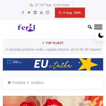
c
27.72
Bar, Crna Gora
6 Aug. 2026.
TOP VIJEST:
peni
U četvrtak pretežno vedro, najviša dnevna od 32 do 36 stepeni
U č
Početna
Društvo