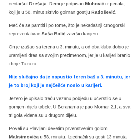
centaršut
Drešaja
. Remi je potpisao
Muhović
iz penala,
koji je u 58. minut skrivio golman gostiju
Radošević
.
Meč će se pamtiti i po tome, što je nekadašnji crnogorski
reprezentativac
Saša Balić
završio karijeru.
On je izašao sa terena u 3. minutu, a od oba kluba dobio je
uramljeni dres sa svojim prezimenom, jer je u karijeri branio
i boje Tuzaza.
Nije slučajno da je napustio teren baš u 3. minutu, jer
je to broj koji je najčešće nosio u karijeri.
Jezero je upisalo treću vezanu pobjedu u učvrstilo se u
gornjem dijelu tabele. U Beranama je pao Mornar 2:1, a sva
tri gola viđena su u drugom dijelu.
Poveli su Plavljani devetim prvenstvenim golom
Maksimovića
u 58. minutu. Izjednačili su gosti 13 minuta