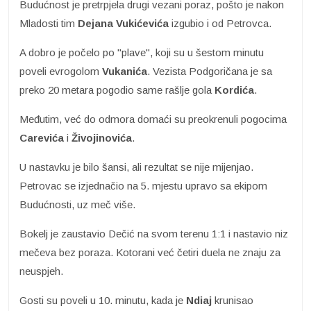
Budućnost je pretrpjela drugi vezani poraz, pošto je nakon
Mladosti tim
Dejana Vukićevića
izgubio i od Petrovca.
A dobro je počelo po "plave", koji su u šestom minutu
poveli evrogolom
Vukanića
. Vezista Podgoričana je sa
preko 20 metara pogodio same rašlje gola
Kordića
.
Međutim, već do odmora domaći su preokrenuli pogocima
Carevića
i
Živojinovića
.
U nastavku je bilo šansi, ali rezultat se nije mijenjao.
Petrovac se izjednačio na 5. mjestu upravo sa ekipom
Budućnosti, uz meč više.
Bokelj je zaustavio Dečić na svom terenu 1:1 i nastavio niz
mečeva bez poraza. Kotorani već četiri duela ne znaju za
neuspjeh.
Gosti su poveli u 10. minutu, kada je
Ndiaj
krunisao