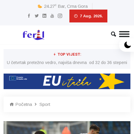
c
24.27
Bar, Crna Gora
7 Aug. 2026.
TOP VIJEST:
peni
U četvrtak pretežno vedro, najviša dnevna od 32 do 36 stepeni
U č
Početna
Sport