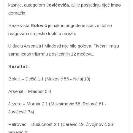
kasnije, autogolom
Jovićevića
, ali je posljednju riječ imao
domaćin.
Rezervista
Rolović
je nakon pogođene stative dobro
reagovao i smjestio loptu u mrežu.
U duelu Arsenala i Mladosti nije bilo golova. Tivćani imaju
samo jedan trijumf u posljednjih 12 mečeva.
Rezultati:
Bokelj – Dečić 1:1 (Muković 56 - Ndiaj 10)
Arsenal – Mladost 0:0
Jezero – Mornar 2:1 (Maksimović 58, Rolović 81 -
Jovićević 74)
Petrovac – Budućnost 2:1 (Carević 19, Živojinović 36 -
Vukanić 6)