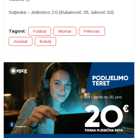
Sutjeska – Jedinstvo 2:0 (Đukanović 29, Juković 62)
Tagovi:
Fudbal
Mornar
Petrovac
Arsenal
Bokelj