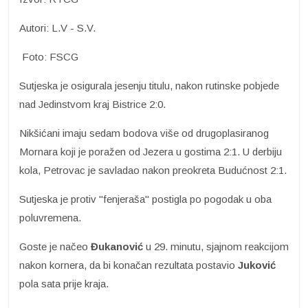
Autori: L.V - S.V.
Foto: FSCG
Sutjeska je osigurala jesenju titulu, nakon rutinske pobjede
nad Jedinstvom kraj Bistrice 2:0.
Nikšićani imaju sedam bodova više od drugoplasiranog
Mornara koji je poražen od Jezera u gostima 2:1. U derbiju
kola, Petrovac je savladao nakon preokreta Budućnost 2:1.
Sutjeska je protiv "fenjeraša" postigla po pogodak u oba
poluvremena.
Goste je načeo
Đukanović
u 29. minutu, sjajnom reakcijom
nakon kornera, da bi konačan rezultata postavio
Juković
pola sata prije kraja.