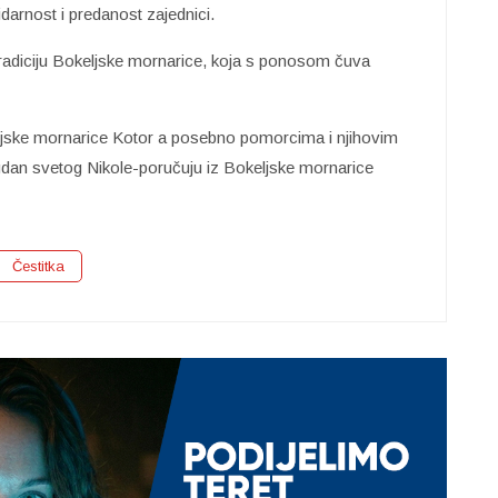
arnost i predanost zajednici.
 tradiciju Bokeljske mornarice, koja s ponosom čuva
keljske mornarice Kotor a posebno pomorcima i njihovim
gdan svetog Nikole-poručuju iz Bokeljske mornarice
Čestitka