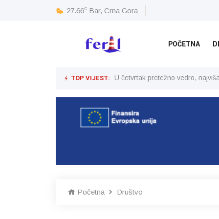
c
27.66
Bar, Crna Gora
POČETNA
D
TOP VIJEST:
U četvrtak pretežno vedro, najvi
Početna
Društvo