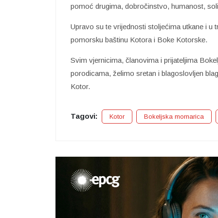
pomoć drugima, dobročinstvo, humanost, solid
Upravo su te vrijednosti stoljećima utkane i u
pomorsku baštinu Kotora i Boke Kotorske.
Svim vjernicima, članovima i prijateljima Bo
porodicama, želimo sretan i blagoslovljen bla
Kotor.
Tagovi:
Kotor
Bokeljska mornarica