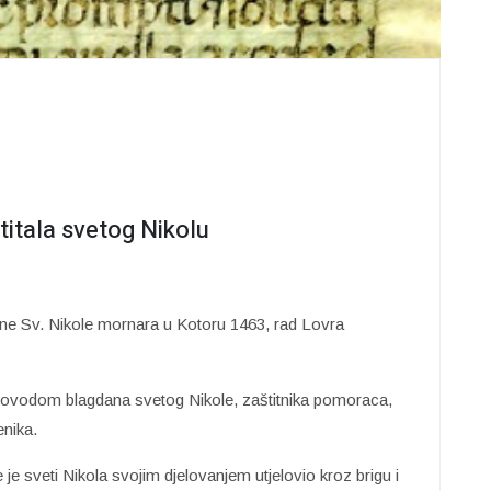
itala svetog Nikolu
tine Sv. Nikole mornara u Kotoru 1463, rad Lovra
e povodom blagdana svetog Nikole, zaštitnika pomoraca,
enika.
je sveti Nikola svojim djelovanjem utjelovio kroz brigu i