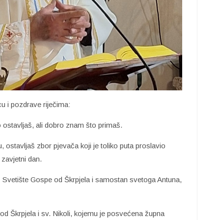
u i pozdrave riječima:
to ostavljaš, ali dobro znam što primaš.
, ostavljaš zbor pjevača koji je toliko puta proslavio
 zavjetni dan.
eš Svetište Gospe od Škrpjela i samostan svetoga Antuna,
od Škrpjela i sv. Nikoli, kojemu je posvećena župna