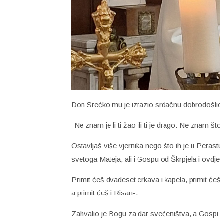
Don Srećko mu je izrazio srdačnu dobrodošlic
-Ne znam je li ti žao ili ti je drago. Ne znam š
Ostavljaš više vjernika nego što ih je u Perastu
svetoga Mateja, ali i Gospu od Škrpjela i ovdje
Primit ćeš dvadeset crkava i kapela, primit ć
a primit ćeš i Risan-.
Zahvalio je Bogu za dar svećeništva, a Gospi 