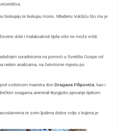
većeništva.
rsku biskupiju te biskupu mons. Mladenu Vukšiću što mu je
.
ivotne dobi i malaksalosti tijela više ne može vršiti
sadašnjim suradnicima na pomoći u Svetištu Gospe od
ema nekim analizama, na četvrtome mjestu po
ara pod vodstvom maestra don
Dragana Filipovića
, kao i
dničkim snagama animirali liturgijsko pjevanje tijekom
 pravoslavnima te svim ljudima dobre volje s kojima je