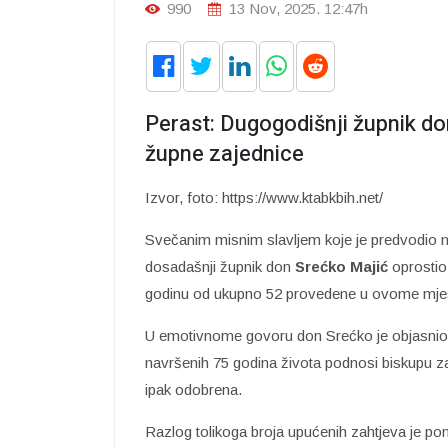
990
13 Nov, 2025. 12:47h
Perast: Dugogodišnji župnik do
župne zajednice
Izvor, foto: https://www.ktabkbih.net/
Svečanim misnim slavljem koje je predvodio 
dosadašnji župnik don
Srećko Majić
oprostio
godinu od ukupno 52 provedene u ovome mje
U emotivnome govoru don Srećko je objasnio 
navršenih 75 godina života podnosi biskupu z
ipak odobrena.
Razlog tolikoga broja upućenih zahtjeva je pom