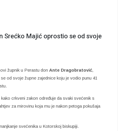
n Srećko Majić oprostio se od svoje
novi župnik u Perastu don
Ante Dragobratović
,
 se od svoje župne zajednice koju je vodio punu 41
stu.
kako crkveni zakon određuje da svaki svećenik s
ahtjev za mirovinu koja mu je nakon petoga pokušaja
anjkanje svećenika u Kotorskoj biskupiji.