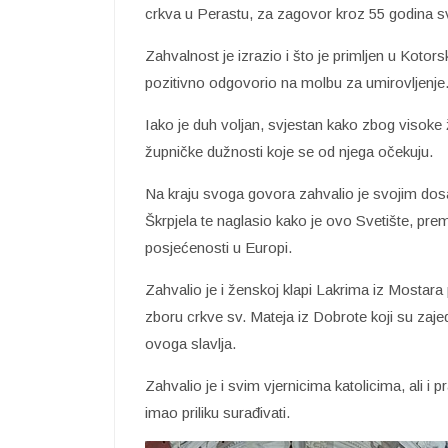
crkva u Perastu, za zagovor kroz 55 godina s
Zahvalnost je izrazio i što je primljen u Koto
pozitivno odgovorio na molbu za umirovljenje
Iako je duh voljan, svjestan kako zbog visoke ž
župničke dužnosti koje se od njega očekuju.
Na kraju svoga govora zahvalio je svojim do
Škrpjela te naglasio kako je ovo Svetište, pr
posjećenosti u Europi.
Zahvalio je i ženskoj klapi Lakrima iz Most
zboru crkve sv. Mateja iz Dobrote koji su zaje
ovoga slavlja.
Zahvalio je i svim vjernicima katolicima, ali i
imao priliku surađivati.