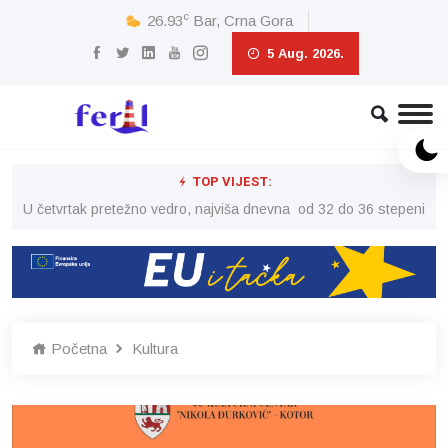
c
26.93
Bar, Crna Gora
5 Aug. 2026.
TOP VIJEST:
peni
U četvrtak pretežno vedro, najviša dnevna od 32 do 36 stepeni
U č
Početna
Kultura