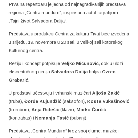
Prva na repertoaru je jedna od najnagrađivanijih predstava
regiona „Contra mundum“, inspirisana autobiografijom
„Tajni život Salvadora Dalija“.
Predstava u produkciji Centra za kulturu Tivat biće izvedena
u srijedu, 19. novembra u 20 sati, u velikoj sali kotorskog
Kulturnog centra.
Režiju i koncept potpisuje
Veljko Mićunović
, dok u ulozi
ekscentričnog genija
Salvadora Dalija
briljira
Ozren
Grabarić
.
U predstavi učestvuju i vrhunski muzičari
Aljoša Zakić
(truba),
Đorđe Kujundžić
(saksofon),
Kosta Vukašinović
(trombon),
Anja Riđešić
(klavir),
Marko Ćurčić
(kontrabas) i
Nemanja Tasić
(bubanj).
Predstava „Contra Mundum“ kroz spoj glume, muzike i