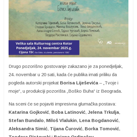
Drugo pozorišno gostovanje zakazano je za ponedjeljak,
24. novembar u 20 sati, kada će publika imati priliku da
pogleda autorski projekat
Borisa Liješevića
– „Tvoje i
moje“, u produkciji pozorišta „Boško Buha“ iz Beograda.
Na sceni će se pojaviti impresivna glumačka postava:
Katarina Gojković
,
Boba Latinović
,
Jelena Trkulja
,
Stefan Bundalo
,
Miloš Vlalukin
,
Lena Bogdanović
,
Aleksandra Simić
,
Tijana Čurović
,
Borka Tomović
,
Teodora Ristovski
i
Bojana Ordinačev
.