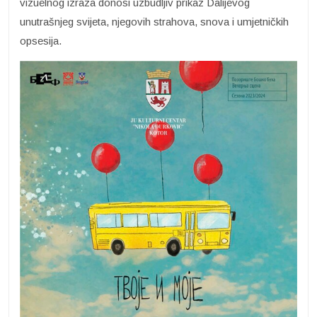
vizuelnog izraza donosi uzbudljiv prikaz Dalijevog
unutrašnjeg svijeta, njegovih strahova, snova i umjetničkih
opsesija.