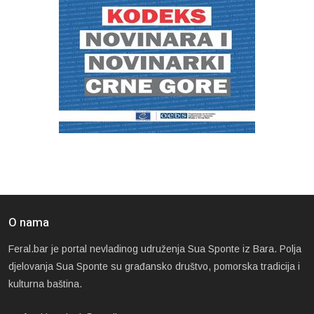
O nama
Feral.bar je portal nevladinog udruženja Sua Sponte iz Bara. Polja
djelovanja Sua Sponte su građansko društvo, pomorska tradicija i
kulturna baština.