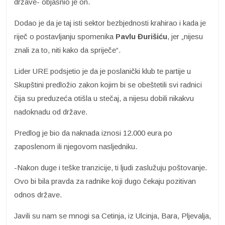
države- objasnio je on.
Dodao je da je taj isti sektor bezbjednosti krahirao i kada je
riječ o postavljanju spomenika
Pavlu Đurišiću
, jer „nijesu
znali za to, niti kako da spriječe“.
Lider URE podsjetio je da je poslanički klub te partije u
Skupštini predložio zakon kojim bi se obeštetili svi radnici
čija su preduzeća otišla u stečaj, a nijesu dobili nikakvu
nadoknadu od države.
Predlog je bio da naknada iznosi 12.000 eura po
zaposlenom ili njegovom nasljedniku.
-Nakon duge i teške tranzicije, ti ljudi zaslužuju poštovanje.
Ovo bi bila pravda za radnike koji dugo čekaju pozitivan
odnos države.
Javili su nam se mnogi sa Cetinja, iz Ulcinja, Bara, Pljevalja,