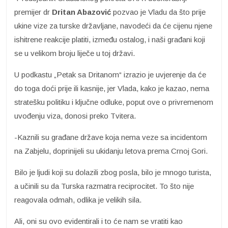
premijer dr
Dritan Abazović
pozvao je Vladu da što prije
ukine vize za turske državljane, navodeći da će cijenu njene
ishitrene reakcije platiti, između ostalog, i naši građani koji
se u velikom broju liječe u toj državi.
U podkastu „Petak sa Dritanom“ izrazio je uvjerenje da će
do toga doći prije ili kasnije, jer Vlada, kako je kazao, nema
stratešku politiku i ključne odluke, poput ove o privremenom
uvođenju viza, donosi preko Tvitera.
-Kaznili su građane države koja nema veze sa incidentom
na Zabjelu, doprinijeli su ukidanju letova prema Crnoj Gori.
Bilo je ljudi koji su dolazili zbog posla, bilo je mnogo turista,
a učinili su da Turska razmatra reciprocitet. To što nije
reagovala odmah, odlika je velikih sila.
Ali, oni su ovo evidentirali i to će nam se vratiti kao