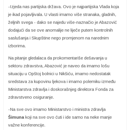
-Izjeda nas partijska država. Ovo je najpartijska Vlada koja
je ikad pojavljivala. U vlasti imamo više stranaka, gladnih,
željnih svega - dako se najedu više-naznačio je Abazović
dodajući da se ove anomalije ne liječe putem kontrolnih
saslušanja i Skupštine nego promjenom na narednim
izborima.
Na pitanje gledalaca da prokomentariše dešavanja u
sektoru zdravstva, Abazović je naveo da imamo lošu
situaciju u Opštoj bolnici u Nikšiću, imamo nedostatak
sredstava za kupovinu ljekova i imamo polemiku između
Ministarstva zdravlja i doskorašnjeg direktora Fonda za
zdravstveno osiguranje.
-Na sve ovo imamo Ministarstvo i ministra zdravlja
Šimuna
koji na sve ovo ćuti i ide samo na neke manje
važne konferencije.