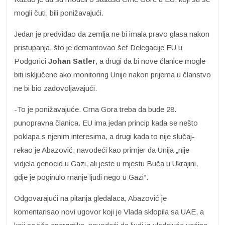
mogli čuti, bili ponižavajući.
Jedan je predviđao da zemlja ne bi imala pravo glasa nakon
pristupanja, što je demantovao šef Delegacije EU u
Podgorici
Johan Satler
, a drugi da bi nove članice mogle
biti isključene ako monitoring Unije nakon prijema u članstvo
ne bi bio zadovoljavajući.
-To je ponižavajuće. Crna Gora treba da bude 28.
punopravna članica. EU ima jedan princip kada se nešto
poklapa s njenim interesima, a drugi kada to nije slučaj-
rekao je Abazović, navodeći kao primjer da Unija „nije
vidjela genocid u Gazi, ali jeste u mjestu Buča u Ukrajini,
gdje je poginulo manje ljudi nego u Gazi“.
Odgovarajući na pitanja gledalaca, Abazović je
komentarisao novi ugovor koji je Vlada sklopila sa UAE, a