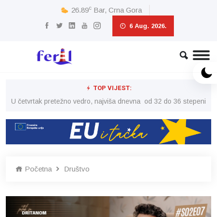
c
26.89
Bar, Crna Gora
6 Aug. 2026.
TOP VIJEST:
peni
U četvrtak pretežno vedro, najviša dnevna od 32 do 36 stepeni
U č
Početna
Društvo