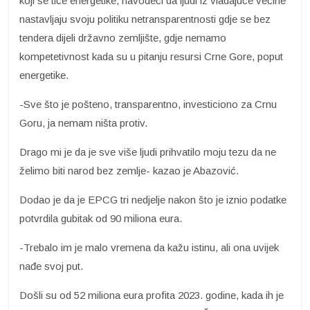
koji se tiče energetike, navodeći da ljudi iz vladajuće većine
nastavljaju svoju politiku netransparentnosti gdje se bez
tendera dijeli državno zemljište, gdje nemamo
kompetetivnost kada su u pitanju resursi Crne Gore, poput
energetike.
-Sve što je pošteno, transparentno, investiciono za Crnu
Goru, ja nemam ništa protiv.
Drago mi je da je sve više ljudi prihvatilo moju tezu da ne
želimo biti narod bez zemlje- kazao je Abazović.
Dodao je da je EPCG tri nedjelje nakon što je iznio podatke
potvrdila gubitak od 90 miliona eura.
-Trebalo im je malo vremena da kažu istinu, ali ona uvijek
nađe svoj put.
Došli su od 52 miliona eura profita 2023. godine, kada ih je