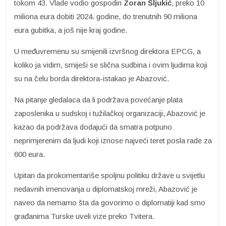
tokom 43. Vlade vodio gospodin
Zoran Šljukić
, preko 10
miliona eura dobiti 2024. godine, do trenutnih 90 miliona
eura gubitka, a još nije kraj godine.
U međuvremenu su smijenili izvršnog direktora EPCG, a
koliko ja vidim, smiješi se slična sudbina i ovim ljudima koji
su na čelu borda direktora-istakao je Abazović.
Na pitanje gledalaca da li podržava povećanje plata
zaposlenika u sudskoj i tužilačkoj organizaciji, Abazović je
kazao da podržava dodajući da smatra potpuno
neprimjerenim da ljudi koji iznose najveći teret posla rade za
600 eura.
Upitan da prokomentariše spoljnu politiku države u svijetlu
nedavnih imenovanja u diplomatskoj mreži, Abazović je
naveo da nemamo šta da govorimo o diplomatiji kad smo
građanima Turske uveli vize preko Tvitera.