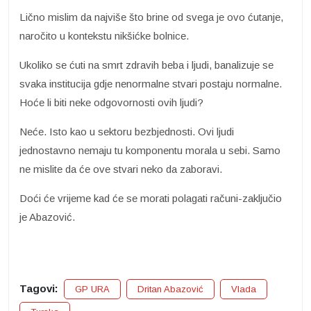
Lično mislim da najviše što brine od svega je ovo ćutanje,
naročito u kontekstu nikšićke bolnice.
Ukoliko se ćuti na smrt zdravih beba i ljudi, banalizuje se
svaka institucija gdje nenormalne stvari postaju normalne.
Hoće li biti neke odgovornosti ovih ljudi?
Neće. Isto kao u sektoru bezbjednosti. Ovi ljudi
jednostavno nemaju tu komponentu morala u sebi. Samo
ne mislite da će ove stvari neko da zaboravi.
Doći će vrijeme kad će se morati polagati računi-zaključio
je Abazović.
Tagovi:
GP URA
Dritan Abazović
Vlada