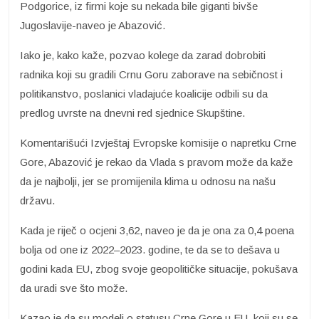
Podgorice, iz firmi koje su nekada bile giganti bivše
Jugoslavije-naveo je Abazović.
Iako je, kako kaže, pozvao kolege da zarad dobrobiti
radnika koji su gradili Crnu Goru zaborave na sebičnost i
politikanstvo, poslanici vladajuće koalicije odbili su da
predlog uvrste na dnevni red sjednice Skupštine.
Komentarišući Izvještaj Evropske komisije o napretku Crne
Gore, Abazović je rekao da Vlada s pravom može da kaže
da je najbolji, jer se promijenila klima u odnosu na našu
državu.
Kada je riječ o ocjeni 3,62, naveo je da je ona za 0,4 poena
bolja od one iz 2022–2023. godine, te da se to dešava u
godini kada EU, zbog svoje geopolitičke situacije, pokušava
da uradi sve što može.
Kazao je da su modeli o statusu Crne Gore u EU, koji su se