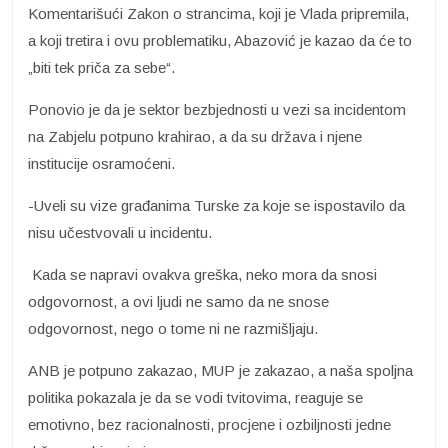
Komentarišući Zakon o strancima, koji je Vlada pripremila,
a koji tretira i ovu problematiku, Abazović je kazao da će to
„biti tek priča za sebe“.
Ponovio je da je sektor bezbjednosti u vezi sa incidentom
na Zabjelu potpuno krahirao, a da su država i njene
institucije osramoćeni.
-Uveli su vize građanima Turske za koje se ispostavilo da
nisu učestvovali u incidentu.
Kada se napravi ovakva greška, neko mora da snosi
odgovornost, a ovi ljudi ne samo da ne snose
odgovornost, nego o tome ni ne razmišljaju.
ANB je potpuno zakazao, MUP je zakazao, a naša spoljna
politika pokazala je da se vodi tvitovima, reaguje se
emotivno, bez racionalnosti, procjene i ozbiljnosti jedne