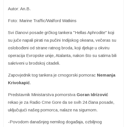
Autor: An.B.
Foto: Marine Traffic/Walford Watkins
Svi članovi posade grčkog tankera "Hellas Aphrodite" koji
su juče napali pirati na pučini Indijskog okeana, večeras su
oslobođeni od strane ratnog broda, koji djeluje u okviru
operacija Evropske unije, Atalanta, nakon što su satima bili
sakriveni u brodskoj citadeli.
Zapovjednik tog tankera je crnogorski pomorac
Nemanja
Krivokapić
.
Predstavnik Ministarstva pomorstva
Goran Idrizović
rekao je za Radio Crne Gore da se svih 24 člana posade,
uključujući našeg pomorca, nalaze na sigurnom.
-Povodom današnjeg nemilog događaja, ozbiljnog