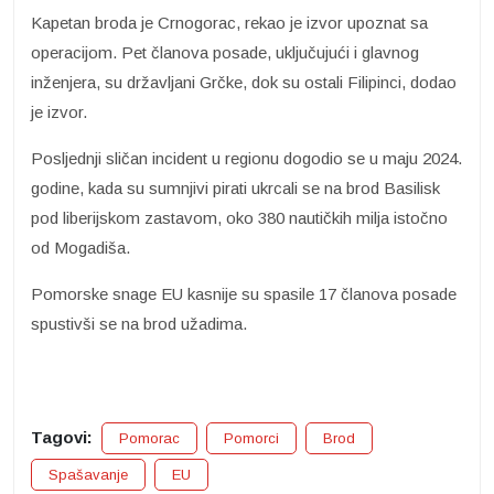
Kapetan broda je Crnogorac, rekao je izvor upoznat sa
operacijom. Pet članova posade, uključujući i glavnog
inženjera, su državljani Grčke, dok su ostali Filipinci, dodao
je izvor.
Posljednji sličan incident u regionu dogodio se u maju 2024.
godine, kada su sumnjivi pirati ukrcali se na brod Basilisk
pod liberijskom zastavom, oko 380 nautičkih milja istočno
od Mogadiša.
Pomorske snage EU kasnije su spasile 17 članova posade
spustivši se na brod užadima.
Tagovi:
Pomorac
Pomorci
Brod
Spašavanje
EU