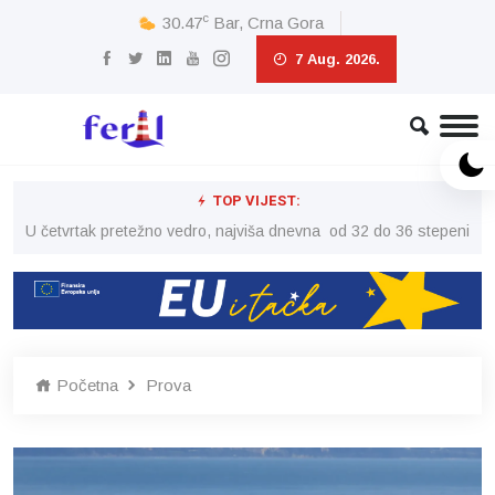
c
30.47
Bar, Crna Gora
7 Aug. 2026.
TOP VIJEST:
peni
U četvrtak pretežno vedro, najviša dnevna od 32 do 36 stepeni
U č
Početna
Prova