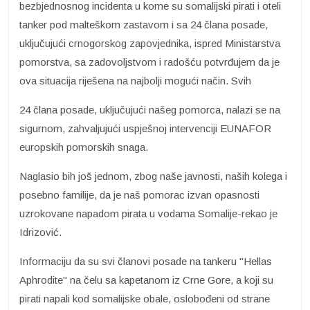
bezbjednosnog incidenta u kome su somalijski pirati i oteli
tanker pod malteškom zastavom i sa 24 člana posade,
uključujući crnogorskog zapovjednika, ispred Ministarstva
pomorstva, sa zadovoljstvom i radošću potvrđujem da je
ova situacija riješena na najbolji mogući način. Svih
24 člana posade, uključujući našeg pomorca, nalazi se na
sigurnom, zahvaljujući uspješnoj intervenciji EUNAFOR
europskih pomorskih snaga.
Naglasio bih još jednom, zbog naše javnosti, naših kolega i
posebno familije, da je naš pomorac izvan opasnosti
uzrokovane napadom pirata u vodama Somalije-rekao je
Idrizović.
Informaciju da su svi članovi posade na tankeru "Hellas
Aphrodite" na čelu sa kapetanom iz Crne Gore, a koji su
pirati napali kod somalijske obale, oslobođeni od strane