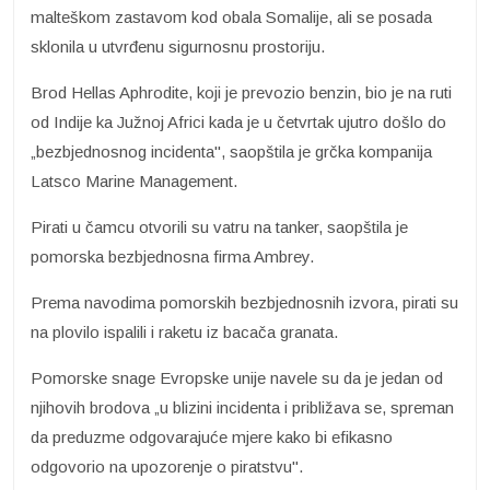
malteškom zastavom kod obala Somalije, ali se posada
sklonila u utvrđenu sigurnosnu prostoriju.
Brod Hellas Aphrodite, koji je prevozio benzin, bio je na ruti
od Indije ka Južnoj Africi kada je u četvrtak ujutro došlo do
„bezbjednosnog incidenta", saopštila je grčka kompanija
Latsco Marine Management.
Pirati u čamcu otvorili su vatru na tanker, saopštila je
pomorska bezbjednosna firma Ambrey.
Prema navodima pomorskih bezbjednosnih izvora, pirati su
na plovilo ispalili i raketu iz bacača granata.
Pomorske snage Evropske unije navele su da je jedan od
njihovih brodova „u blizini incidenta i približava se, spreman
da preduzme odgovarajuće mjere kako bi efikasno
odgovorio na upozorenje o piratstvu".