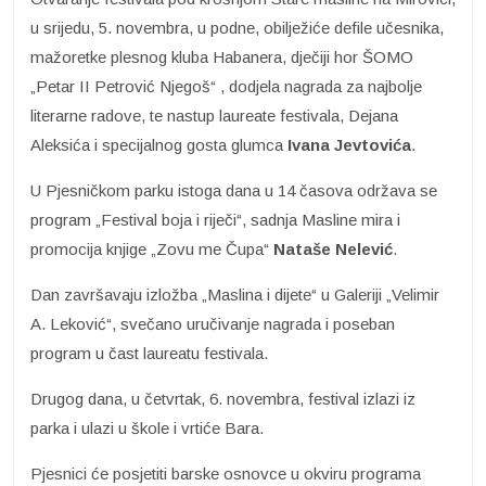
u srijedu, 5. novembra, u podne, obilježiće defile učesnika,
mažoretke plesnog kluba Habanera, dječiji hor ŠOMO
„Petar II Petrović Njegoš“ , dodjela nagrada za najbolje
literarne radove, te nastup laureate festivala, Dejana
Aleksića i specijalnog gosta glumca
Ivana Jevtovića
.
U Pjesničkom parku istoga dana u 14 časova održava se
program „Festival boja i riječi“, sadnja Masline mira i
promocija knjige „Zovu me Čupa“
Nataše Nelević
.
Dan završavaju izložba „Maslina i dijete“ u Galeriji „Velimir
A. Leković“, svečano uručivanje nagrada i poseban
program u čast laureatu festivala.
Drugog dana, u četvrtak, 6. novembra, festival izlazi iz
parka i ulazi u škole i vrtiće Bara.
Pjesnici će posjetiti barske osnovce u okviru programa