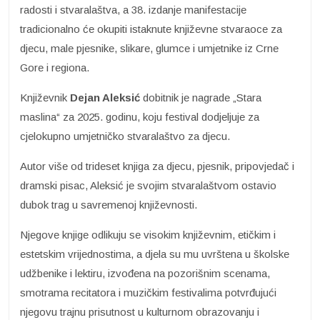
radosti i stvaralaštva, a 38. izdanje manifestacije
tradicionalno će okupiti istaknute književne stvaraoce za
djecu, male pjesnike, slikare, glumce i umjetnike iz Crne
Gore i regiona.
Književnik
Dejan Aleksić
dobitnik je nagrade „Stara
maslina“ za 2025. godinu, koju festival dodjeljuje za
cjelokupno umjetničko stvaralaštvo za djecu.
Autor više od trideset knjiga za djecu, pjesnik, pripovjedač i
dramski pisac, Aleksić je svojim stvaralaštvom ostavio
dubok trag u savremenoj književnosti.
Njegove knjige odlikuju se visokim književnim, etičkim i
estetskim vrijednostima, a djela su mu uvrštena u školske
udžbenike i lektiru, izvođena na pozorišnim scenama,
smotrama recitatora i muzičkim festivalima potvrđujući
njegovu trajnu prisutnost u kulturnom obrazovanju i