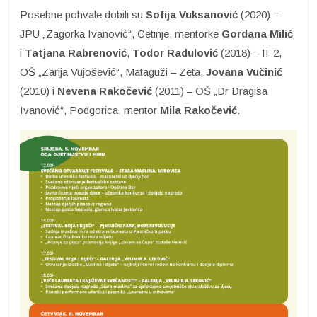
Posebne pohvale dobili su
Sofija Vuksanović
(2020) –
JPU „Zagorka Ivanović“, Cetinje, mentorke
Gordana Milić
i
Tatjana Rabrenović
,
Todor Radulović
(2018) – II-2,
OŠ „Zarija Vujošević“, Mataguži – Zeta,
Jovana Vučinić
(2010) i
Nevena Rakočević
(2011) – OŠ „Dr Dragiša
Ivanović“, Podgorica, mentor
Mila Rakočević
.