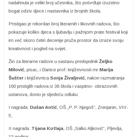
nadahnula je veliki broj učesnika, što potvrđuje izuzetno
bogat odziv djece i nastavnika iz brojnih škola.
Pristigao je rekordan broj literarnih i likovnih radova, što
pokazuje koliko djeca s ljubavlju i pažnjom prate festival koji
im već skoro četiri decenije pruža prostor da izraze svoju
kreativnost i pogled na svijet.
Žiri za literarne radove u sastavu predsjednik
Željko
Milović
, pisac, i članice prof. književnosti mr
Marija
Šušter
i književnica
Sonja Živaljević
, nakon razmatranja
160 pristiglih radova iz 38 škola i vaspitno- obrazovnih
ustanova, donio je sljedeću odluku:
I nagrada:
Dušan Antić
, OŠ „P. P. Njegoš“, Zrenjanin, VIII-
5;
II nagrada:
Tijana Kotlaja
, OŠ „Salko Aljković“, Pljevlja,
13 godina;