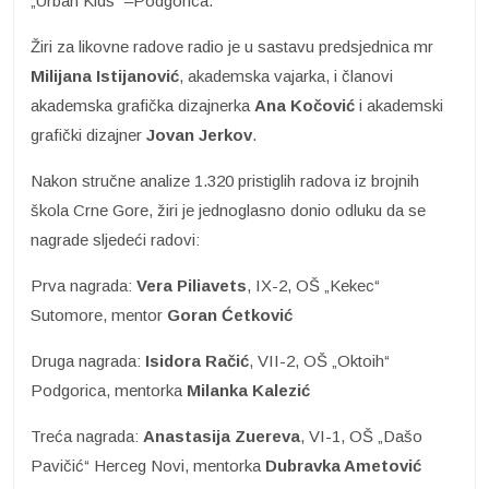
„Urban Kids“ –Podgorica.
Žiri za likovne radove radio je u sastavu predsjednica mr
Milijana Istijanović
, akademska vajarka, i članovi
akademska grafička dizajnerka
Ana Kočović
i akademski
grafički dizajner
Jovan Jerkov
.
Nakon stručne analize 1.320 pristiglih radova iz brojnih
škola Crne Gore, žiri je jednoglasno donio odluku da se
nagrade sljedeći radovi:
Prva nagrada:
Vera Piliavets
, IX-2, OŠ „Kekec“
Sutomore, mentor
Goran Ćetković
Druga nagrada:
Isidora Račić
, VII-2, OŠ „Oktoih“
Podgorica, mentorka
Milanka Kalezić
Treća nagrada:
Anastasija Zuereva
, VI-1, OŠ „Dašo
Pavičić“ Herceg Novi, mentorka
Dubravka Ametović