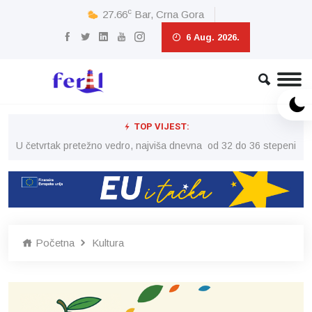
c
27.66
Bar, Crna Gora
6 Aug. 2026.
TOP VIJEST:
peni
U četvrtak pretežno vedro, najviša dnevna od 32 do 36 stepeni
U č
Početna
Kultura