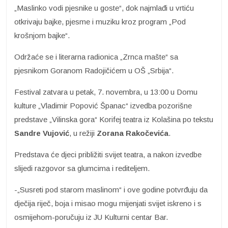
„Maslinko vodi pjesnike u goste“, dok najmlađi u vrtiću
otkrivaju bajke, pjesme i muziku kroz program „Pod
krošnjom bajke“.
Održaće se i literarna radionica „Zrnca mašte“ sa
pjesnikom Goranom Radojičićem u OŠ „Srbija“.
Festival zatvara u petak, 7. novembra, u 13:00 u Domu
kulture „Vladimir Popović Španac“ izvedba pozorišne
predstave „Vilinska gora“ Korifej teatra iz Kolašina po tekstu
Sandre
Vujović
, u režiji
Zorana Rakočevića
.
Predstava će djeci približiti svijet teatra, a nakon izvedbe
slijedi razgovor sa glumcima i rediteljem.
-„Susreti pod starom maslinom“ i ove godine potvrđuju da
dječija riječ, boja i misao mogu mijenjati svijet iskreno i s
osmijehom-poručuju iz JU Kulturni centar Bar.