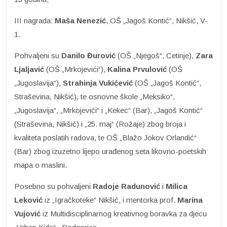
III nagrada:
Maša Nenezić
, OŠ „Jagoš Kontić“, Nikšić, V-
1.
Pohvaljeni su
Danilo Đurović
(OŠ „Njegoš“, Cetinje),
Zara
Ljaljavić
(OŠ „Mrkojevići“),
Kalina Prvulović
(OŠ
„Jugoslavija“),
Strahinja Vukićević
(OŠ „Jagoš Kontić“,
Straševina, Nikšić), te osnovne škole „Meksiko“,
„Jugoslavija“, „Mrkojevići“ i „Kekec“ (Bar), „Jagoš Kontić“
(Straševina, Nikšić) i „25. maj“ (Rožaje) zbog broja i
kvaliteta poslatih radova, te OŠ „Blažo Jokov Orlandić“
(Bar) zbog izuzetno lijepo urađenog seta likovno-poetskih
mapa o maslini.
Posebno su pohvaljeni
Radoje Radunović
i
Milica
Leković
iz „Igračkoteke“ Nikšić, i mentorka prof.
Marina
Vujović
iz Multidisciplinarnog kreativnog boravka za djecu