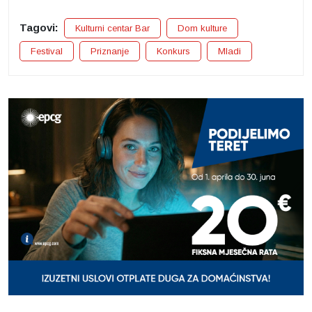
Tagovi:
Kulturni centar Bar
Dom kulture
Festival
Priznanje
Konkurs
Mladi