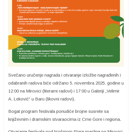
Svečano uručenje nagrada i otvaranje izložbe nagrađenih i
odabranih radova biće održano 5. novembra 2025. godine u
12:00 na Mirovici (literarni radovi) i 17:00 u Galeriji „Velimir
A. Leković“ u Baru (likovni radovi).
Bogat program festivala ponudiće brojne susrete sa
književnim i dramskim stvaraocima iz Crne Gore i regiona.
Otvaranje festivala pod krošnjom Stare masline na Mirovici,