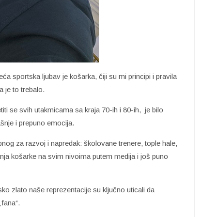
 sportska ljubav je košarka, čiji su mi principi i pravila
 je to trebalo.
iti se svih utakmicama sa kraja 70-ih i 80-ih, je bilo
šnje i prepuno emocija.
og za razvoj i napredak: školovane trenere, tople hale,
anja košarke na svim nivoima putem medija i još puno
ko zlato naše reprezentacije su ključno uticali da
„fana“.