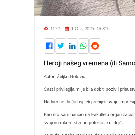
1172
1 Oct, 2025. 15:31h
Heroji našeg vremena (ili Sa
Autor: Željko Rolović
Čast i privilegija mi je bila dobiti poziv i prisus
Nadam se da ću uspjeti prenijeti svoje impr
Kao što sam naučio na Fakultetu organizacion
svojom rukom stvorio poteklo je u ideji“.