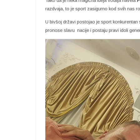
Tako da je neka magična ideja vodilja navela
P
razdvaja, to je sport zasigurno kod svih nas r
U bivšoj državi postojao je sport konkurentan sa
pronose slavu nacije i postaju pravi idoli gen