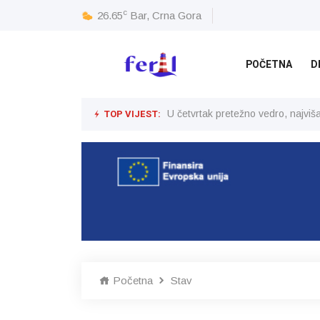
c
26.65
Bar, Crna Gora
POČETNA
D
TOP VIJEST:
U četvrtak pretežno vedro, najvi
Početna
Stav