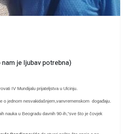
mo nam je ljubav potrebna)
tvovati IV Mundijalu prijateljstva u Ulcinju.
esije o jednom nesvakidašnjem,vanvremenskom događaju.
ih nauka u Beogradu davnih 90-ih,“sve što je čovjek