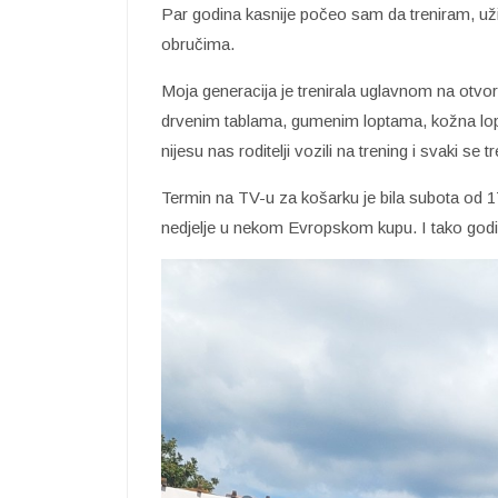
Par godina kasnije počeo sam da treniram, už
obručima.
Moja generacija je trenirala uglavnom na otv
drvenim tablama, gumenim loptama, kožna lopt
nijesu nas roditelji vozili na trening i svaki s
Termin na TV-u za košarku je bila subota od 1
nedjelje u nekom Evropskom kupu. I tako god