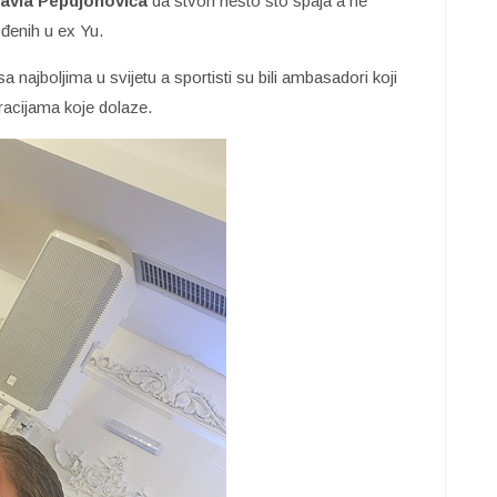
avla Pepdjonovića
da stvori nešto što spaja a ne
ođenih u ex Yu.
 najboljima u svijetu a sportisti su bili ambasadori koji
eracijama koje dolaze.