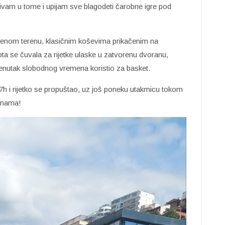
ivam u tome i upijam sve blagodeti čarobne igre pod
orenom terenu, klasičnim koševima prikačenim na
a se čuvala za rijetke ulaske u zatvorenu dvoranu,
e trenutak slobodnog vremena koristio za basket.
7h i rijetko se propuštao, uz još poneku utakmicu tokom
inama!