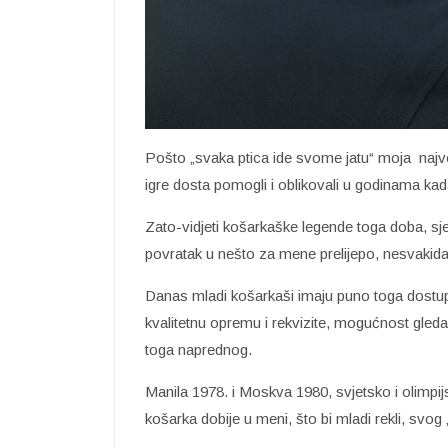
Pošto „svaka ptica ide svome jatu“ moja najveća
igre dosta pomogli i oblikovali u godinama kada
Zato-vidjeti košarkaške legende toga doba, sjet
povratak u nešto za mene prelijepo, nesvakida
Danas mladi košarkaši imaju puno toga dostupn
kvalitetnu opremu i rekvizite, mogućnost gled
toga naprednog.
Manila 1978. i Moskva 1980, svjetsko i olimpijs
košarka dobije u meni, što bi mladi rekli, svog 