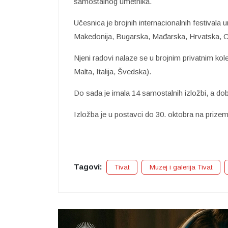
samostalnog umetnika.
Učesnica je brojnih internacionalnih festivala 
Makedonija, Bugarska, Mađarska, Hrvatska, 
Njeni radovi nalaze se u brojnim privatnim kol
Malta, Italija, Švedska).
Do sada je imala 14 samostalnih izložbi, a dobi
Izložba je u postavci do 30. oktobra na prizem
Tagovi:
Tivat
Muzej i galerija Tivat