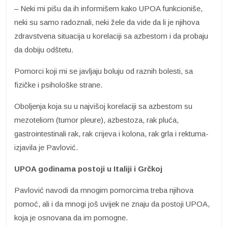
– Neki mi pišu da ih informišem kako UPOA funkcioniše,
neki su samo radoznali, neki žele da vide da li je njihova
zdravstvena situacija u korelaciji sa azbestom i da probaju
da dobiju odštetu.
Pomorci koji mi se javljaju boluju od raznih bolesti, sa
fizičke i psihološke strane.
Oboljenja koja su u najvišoj korelaciji sa azbestom su
mezoteliom (tumor pleure), azbestoza, rak pluća,
gastrointestinali rak, rak crijeva i kolona, rak grla i rektuma-
izjavila je Pavlović.
UPOA godinama postoji u Italiji i Grčkoj
Pavlović navodi da mnogim pomorcima treba njihova
pomoć, ali i da mnogi još uvijek ne znaju da postoji UPOA,
koja je osnovana da im pomogne.