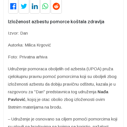
Izloženost azbestu pomorce koštala zdravlja
Izvor: Dan
Autorka: Milica Krgović
Foto: Privatna arhiva
Udruženje pomoraca oboljelih od azbesta (UPOA) pruža
cjelokupnu pravnu pomoć pomorcima koji su oboljeli zbog
izloženosti azbestu da dobiju pravičnu odštetu, kazala je u
razgovoru za "Dan" predstavnica tog udruženja
Nađa
Pavlović
, kojoj je otac obolio zbog izloženosti ovim
štetnim materijama na brodu.
– Udruženje je osnovano sa ciljem pomoći pomorcima koji
su plovili na brodovima na kojima se koristio, nažalost,