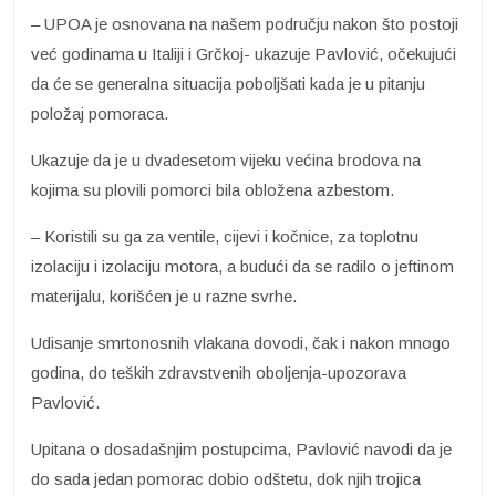
– UPOA je osnovana na našem području nakon što postoji
već godinama u Italiji i Grčkoj- ukazuje Pavlović, očekujući
da će se generalna situacija poboljšati kada je u pitanju
položaj pomoraca.
Ukazuje da je u dvadesetom vijeku većina brodova na
kojima su plovili pomorci bila obložena azbestom.
– Koristili su ga za ventile, cijevi i kočnice, za toplotnu
izolaciju i izolaciju motora, a budući da se radilo o jeftinom
materijalu, korišćen je u razne svrhe.
Udisanje smrtonosnih vlakana dovodi, čak i nakon mnogo
godina, do teških zdravstvenih oboljenja-upozorava
Pavlović.
Upitana o dosadašnjim postupcima, Pavlović navodi da je
do sada jedan pomorac dobio odštetu, dok njih trojica