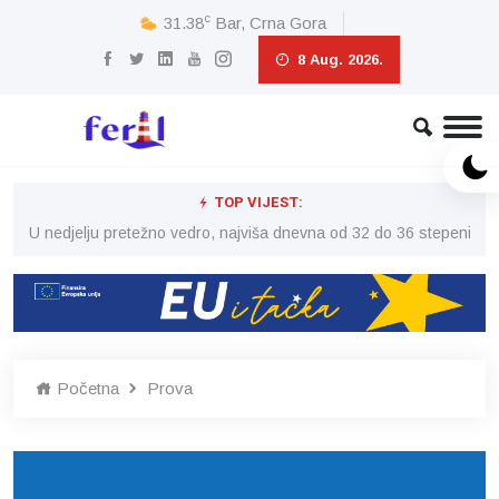
c
31.38
Bar, Crna Gora
8 Aug. 2026.
TOP VIJEST:
eni
U nedjelju pretežno vedro, najviša dnevna od 32 do 36 stepeni
U 
Početna
Prova