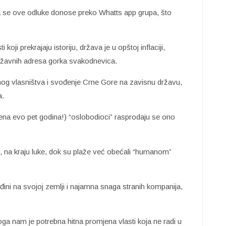
a se ove odluke donose preko Whatts app grupa, što
oji prekrajaju istoriju, država je u opštoj inflaciji,
državnih adresa gorka svakodnevica.
og vlasništva i svođenje Crne Gore na zavisnu državu,
a.
rena evo pet godina!) “oslobodioci” rasprodaju se ono
, na kraju luke, dok su plaže već obećali “humanom”
uđini na svojoj zemlji i najamna snaga stranih kompanija,
oga nam je potrebna hitna promjena vlasti koja ne radi u