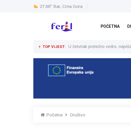
c
27.66
Bar, Crna Gora
POČETNA
D
TOP VIJEST:
U četvrtak pretežno vedro, najvi
Početna
Društvo