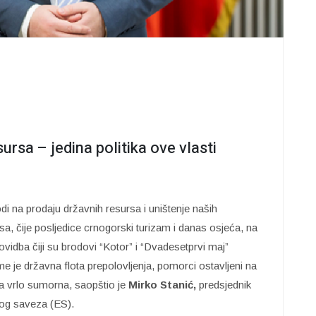
ursa – jedina politika ove vlasti
 na prodaju državnih resursa i uništenje naših
a, čije posljedice crnogorski turizam i danas osjeća, na
vidba čiji su brodovi “Kotor” i “Dvadesetprvi maj”
ime je državna flota prepolovljenja, pomorci ostavljeni na
 vrlo sumorna, saopštio je
Mirko Stanić,
predsjednik
og saveza (ES).