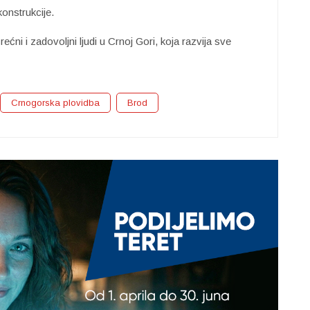
konstrukcije.
 srećni i zadovoljni ljudi u Crnoj Gori, koja razvija sve
Crnogorska plovidba
Brod