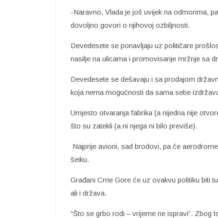
-Naravno, Vlada je još uvijek na odmorima, p
dovoljno govori o njihovoj ozbiljnosti.
Devedesete se ponavljaju uz političare prošlosti k
nasilje na ulicama i promovisanje mržnje sa 
Devedesete se dešavaju i sa prodajom državn
koja nema mogućnosti da sama sebe izdržav
Umjesto otvaranja fabrika (a nijedna nije otvo
što su zatekli (a ni njega ni bilo previše).
Najprije avioni, sad brodovi, pa će aerodrome
šeiku.
Građani Crne Gore će uz ovakvu politiku biti t
ali i država.
“Što se grbo rodi – vrijeme ne ispravi”. Zbog t