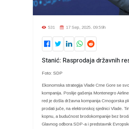
531
17 Sep, 2025. 09:59h
Stanić: Rasprodaja državnih res
Foto: SDP
Ekonomska strategija Vlade Crne Gore se svodi
kompanija. Poslije gašenja Montenegro Airlines
red je došla državna kompanija Crnogorska plo
prodati juče, na elektronskoj sjednici Vlade. T
kopnu, a budućnost brodokompanije bez broda
Glavnog odbora SDP-a i predstavnik Evropsk