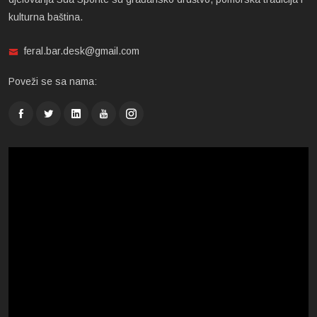
kulturna baština.
feral.bar.desk@gmail.com
Poveži se sa nama: