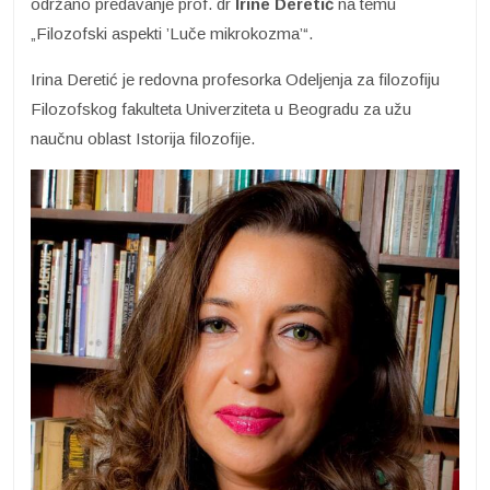
održano predavanje prof. dr
Irine Deretić
na temu
„Filozofski aspekti ’Luče mikrokozma’“.
Irina Deretić je redovna profesorka Odeljenja za filozofiju
Filozofskog fakulteta Univerziteta u Beogradu za užu
naučnu oblast Istorija filozofije.