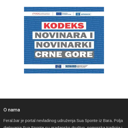
O nama
Feral.bar je portal nevladinog udruženja Sua Sponte iz Bara. Polja
djelovanja Sua Sponte su građansko društvo, pomorska tradicija i