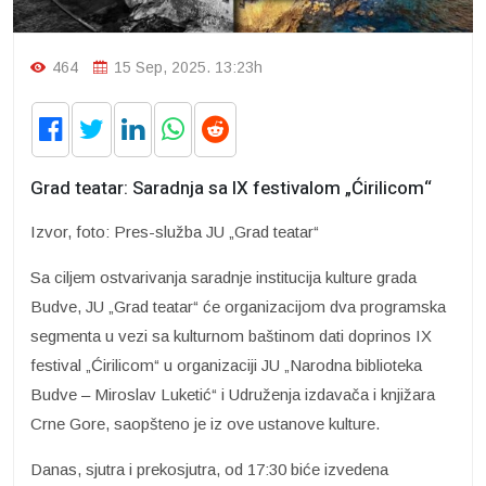
464
15 Sep, 2025. 13:23h
Grad teatar: Saradnja sa IX festivalom „Ćirilicom“
Izvor, foto: Pres-služba JU „Grad teatar“
Sa ciljem ostvarivanja saradnje institucija kulture grada
Budve, JU „Grad teatar“ će organizacijom dva programska
segmenta u vezi sa kulturnom baštinom dati doprinos IX
festival „Ćirilicom“ u organizaciji JU „Narodna biblioteka
Budve – Miroslav Luketić“ i Udruženja izdavača i knjižara
Crne Gore, saopšteno je iz ove ustanove kulture.
Danas, sjutra i prekosjutra, od 17:30 biće izvedena