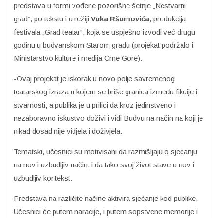
predstava u formi vođene pozorišne šetnje „Nestvarni
grad“, po tekstu i u režiji
Vuka Ršumovića
, produkcija
festivala „Grad teatar“, koja se uspješno izvodi već drugu
godinu u budvanskom Starom gradu (projekat podržalo i
Ministarstvo kulture i medija Crne Gore).
-Ovaj projekat je iskorak u novo polje savremenog
teatarskog izraza u kojem se briše granica između fikcije i
stvarnosti, a publika je u prilici da kroz jedinstveno i
nezaboravno iskustvo doživi i vidi Budvu na način na koji je
nikad dosad nije vidjela i doživjela.
Tematski, učesnici su motivisani da razmišljaju o sjećanju
na nov i uzbudljiv način, i da tako svoj život stave u nov i
uzbudljiv kontekst.
Predstava na različite načine aktivira sjećanje kod publike.
Učesnici će putem naracije, i putem sopstvene memorije i