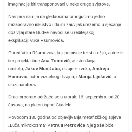
imaginacije biti transponovani u neke druge svjetove.
Namjera nam je da gledaocima omogućimo jedno
nezaboravno iskustvo i da im zauvijek urežemo u sjećanje
doživljaj stare Budve-navodi se u rediteljskoj
eksplikaciji Vuka Ršumovića.
Pored Vuka Ršumovića, koji potpisuje tekst i režiju, autorski
tim projekta čine
Ana Tomović
, asistentkinja
reditelja,
Jakov Munižaba
, dizajner zvuka,
Andreja
Hamović
, autor vizuelnog dizajna, i
Marija Liješević
, u
ulozi naratora.
Drugi program održaće se u utorak, 16. septembra, od 20
časova, na platou ispod Citadele.
Povodom 180 godina od objavljivanja metafizičkog spjeva
„Luča mikrokozma“
Petra II
Petrovića Njegoša
biće