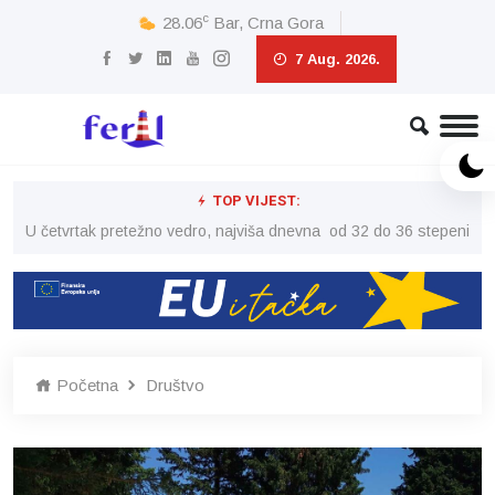
c
28.06
Bar, Crna Gora
7 Aug. 2026.
TOP VIJEST:
peni
U četvrtak pretežno vedro, najviša dnevna od 32 do 36 stepeni
U č
Početna
Društvo