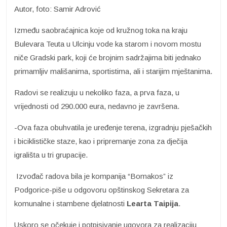
Autor, foto: Samir Adrović
Između saobraćajnica koje od kružnog toka na kraju
Bulevara Teuta u Ulcinju vode ka starom i novom mostu
niče Gradski park, koji će brojnim sadržajima biti jednako
primamljiv mališanima, sportistima, ali i starijim mještanima.
Radovi se realizuju u nekoliko faza, a prva faza, u
vrijednosti od 290.000 eura, nedavno je završena.
-Ova faza obuhvatila je uređenje terena, izgradnju pješačkih
i biciklističke staze, kao i pripremanje zona za dječija
igrališta u tri grupacije.
Izvođač radova bila je kompanija “Bomakos” iz
Podgorice-piše u odgovoru opštinskog Sekretara za
komunalne i stambene djelatnosti
Learta Taipija
.
Uskoro se očekuje i potpisivanje ugovora za realizaciju