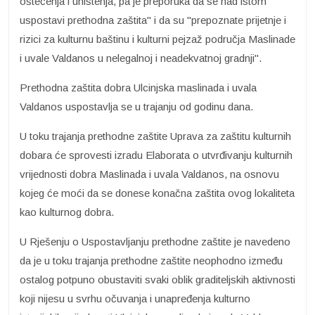
oštećenja i uništenja, pa je preporuka da se nad istom
uspostavi prethodna zaštita" i da su "prepoznate prijetnje i
rizici za kulturnu baštinu i kulturni pejzaž područja Maslinade
i uvale Valdanos u nelegalnoj i neadekvatnoj gradnji".
Prethodna zaštita dobra Ulcinjska maslinada i uvala
Valdanos uspostavlja se u trajanju od godinu dana.
U toku trajanja prethodne zaštite Uprava za zaštitu kulturnih
dobara će sprovesti izradu Elaborata o utvrđivanju kulturnih
vrijednosti dobra Maslinada i uvala Valdanos, na osnovu
kojeg će moći da se donese konačna zaštita ovog lokaliteta
kao kulturnog dobra.
U Rješenju o Uspostavljanju prethodne zaštite je navedeno
da je u toku trajanja prethodne zaštite neophodno između
ostalog potpuno obustaviti svaki oblik graditeljskih aktivnosti
koji nijesu u svrhu očuvanja i unapređenja kulturno