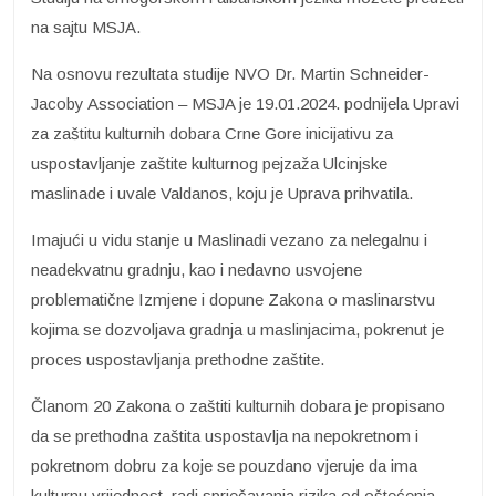
na sajtu MSJA.
Na osnovu rezultata studije NVO Dr. Martin Schneider-
Jacoby Association – MSJA je 19.01.2024. podnijela Upravi
za zaštitu kulturnih dobara Crne Gore inicijativu za
uspostavljanje zaštite kulturnog pejzaža Ulcinjske
maslinade i uvale Valdanos, koju je Uprava prihvatila.
Imajući u vidu stanje u Maslinadi vezano za nelegalnu i
neadekvatnu gradnju, kao i nedavno usvojene
problematične Izmjene i dopune Zakona o maslinarstvu
kojima se dozvoljava gradnja u maslinjacima, pokrenut je
proces uspostavljanja prethodne zaštite.
Članom 20 Zakona o zaštiti kulturnih dobara je propisano
da se prethodna zaštita uspostavlja na nepokretnom i
pokretnom dobru za koje se pouzdano vjeruje da ima
kulturnu vrijednost, radi sprječavanja rizika od oštećenja,