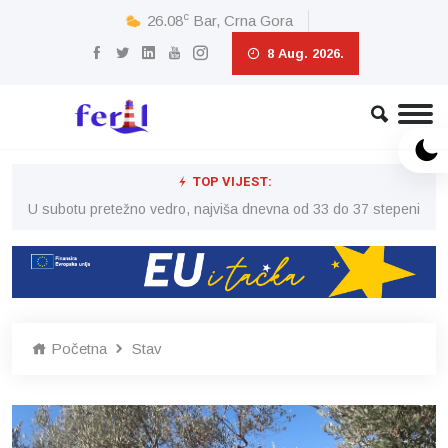
c
26.08
Bar, Crna Gora
8 Aug. 2026.
TOP VIJEST:
eni
U subotu pretežno vedro, najviša dnevna od 33 do 37 stepeni
U 
Početna
Stav