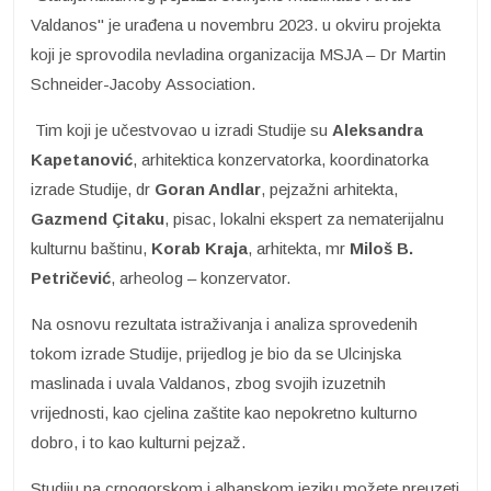
Valdanos" je urađena u novembru 2023. u okviru projekta
koji je sprovodila nevladina organizacija MSJA – Dr Martin
Schneider-Jacoby Association.
Tim koji je učestvovao u izradi Studije su
Aleksandra
Kapetanović
, arhitektica konzervatorka, koordinatorka
izrade Studije, dr
Goran Andlar
, pejzažni arhitekta,
Gazmend
Çitaku
, pisac, lokalni ekspert za nematerijalnu
kulturnu baštinu,
Korab Kraja
, arhitekta, mr
Miloš B.
Petričević
, arheolog – konzervator.
Na osnovu rezultata istraživanja i analiza sprovedenih
tokom izrade Studije, prijedlog je bio da se Ulcinjska
maslinada i uvala Valdanos, zbog svojih izuzetnih
vrijednosti, kao cjelina zaštite kao nepokretno kulturno
dobro, i to kao kulturni pejzaž.
Studiju na crnogorskom i albanskom jeziku možete preuzeti