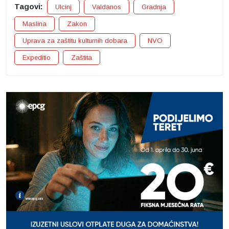
Tagovi:
Ulcinj
Valdanos
Gradnja
Maslina
Zakon
Uprava za zaštitu kulturnih dobara
NVO
Expeditio
Zaštita