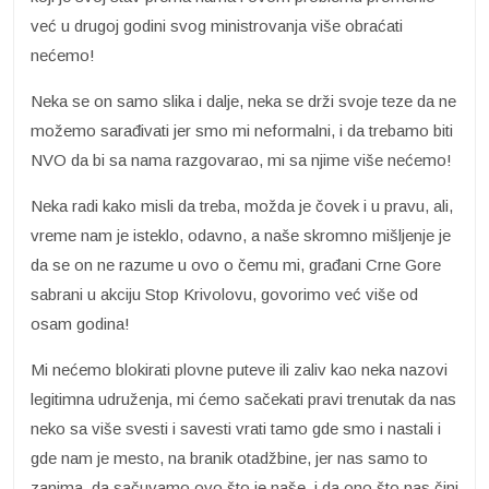
već u drugoj godini svog ministrovanja više obraćati
nećemo!
Neka se on samo slika i dalje, neka se drži svoje teze da ne
možemo sarađivati jer smo mi neformalni, i da trebamo biti
NVO da bi sa nama razgovarao, mi sa njime više nećemo!
Neka radi kako misli da treba, možda je čovek i u pravu, ali,
vreme nam je isteklo, odavno, a naše skromno mišljenje je
da se on ne razume u ovo o čemu mi, građani Crne Gore
sabrani u akciju Stop Krivolovu, govorimo već više od
osam godina!
Mi nećemo blokirati plovne puteve ili zaliv kao neka nazovi
legitimna udruženja, mi ćemo sačekati pravi trenutak da nas
neko sa više svesti i savesti vrati tamo gde smo i nastali i
gde nam je mesto, na branik otadžbine, jer nas samo to
zanima, da sačuvamo ovo što je naše, i da ono što nas čini