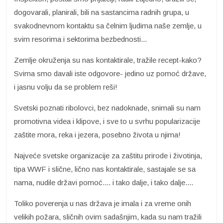
dogovarali, planirali, bili na sastancima radnih grupa, u
svakodnevnom kontaktu sa čelnim ljudima naše zemlje, u
svim resorima i sektorima bezbednosti...
Zemlje okruženja su nas kontaktirale, tražile recept-kako?
Svima smo davali iste odgovore- jedino uz pomoć države,
i jasnu volju da se problem reši!
Svetski poznati ribolovci, bez nadoknade, snimali su nam
promotivna videa i klipove, i sve to u svrhu popularizacije
zaštite mora, reka i jezera, posebno života u njima!
Najveće svetske organizacije za zaštitu prirode i životinja,
tipa WWF i slične, lično nas kontaktirale, sastajale se sa
nama, nudile državi pomoć.... i tako dalje, i tako dalje....
Toliko poverenja u nas država je imala i za vreme onih
velikih požara, sličnih ovim sadašnjim, kada su nam tražili