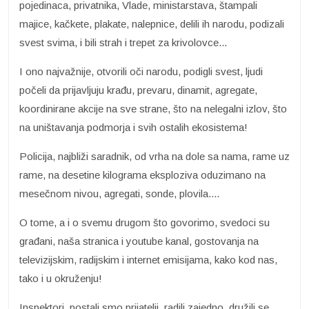
pojedinaca, privatnika, Vlade, ministarstava, štampali
majice, kačkete, plakate, nalepnice, delili ih narodu, podizali
svest svima, i bili strah i trepet za krivolovce...
I ono najvažnije, otvorili oči narodu, podigli svest, ljudi
počeli da prijavljuju krađu, prevaru, dinamit, agregate,
koordinirane akcije na sve strane, što na nelegalni izlov, što
na uništavanja podmorja i svih ostalih ekosistema!
Policija, najbliži saradnik, od vrha na dole sa nama, rame uz
rame, na desetine kilograma eksploziva oduzimano na
mesečnom nivou, agregati, sonde, plovila....
O tome, a i o svemu drugom što govorimo, svedoci su
građani, naša stranica i youtube kanal, gostovanja na
televizijskim, radijskim i internet emisijama, kako kod nas,
tako i u okruženju!
Inspektori, postali smo prijatelji, radili zajedno, družili se,