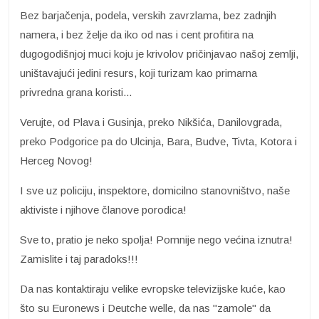
Bez barjačenja, podela, verskih zavrzlama, bez zadnjih
namera, i bez želje da iko od nas i cent profitira na
dugogodišnjoj muci koju je krivolov pričinjavao našoj zemlji,
uništavajući jedini resurs, koji turizam kao primarna
privredna grana koristi...
Verujte, od Plava i Gusinja, preko Nikšića, Danilovgrada,
preko Podgorice pa do Ulcinja, Bara, Budve, Tivta, Kotora i
Herceg Novog!
I sve uz policiju, inspektore, domicilno stanovništvo, naše
aktiviste i njihove članove porodica!
Sve to, pratio je neko spolja! Pomnije nego većina iznutra!
Zamislite i taj paradoks!!!
Da nas kontaktiraju velike evropske televizijske kuće, kao
što su Euronews i Deutche welle, da nas "zamole" da