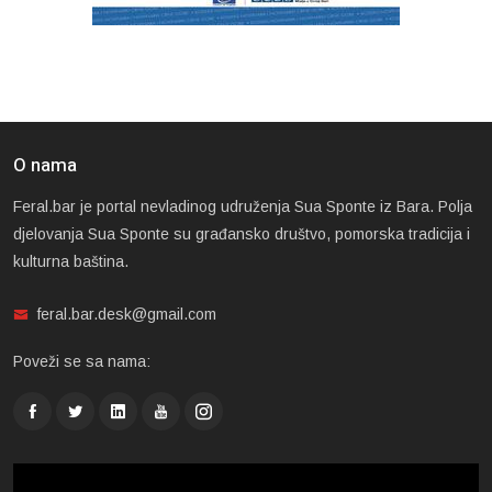
O nama
Feral.bar je portal nevladinog udruženja Sua Sponte iz Bara. Polja
djelovanja Sua Sponte su građansko društvo, pomorska tradicija i
kulturna baština.
feral.bar.desk@gmail.com
Poveži se sa nama: