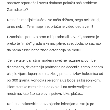
naprave reportaže i svetu dodatno pokažu naš problem!
Zamislite to?
Ne naše medijske kuće? Ne naša država, nego neki drugi,
tamo neki... Te emisije i reportaže je video ceo svet!!!
I zamislite, ponovo smo mi "prodrmali kavez", ponovo je
preko te "male" građanske inicijative, svet dodatno saznao
da nama turisti beže zbog detonacija na moru!
Jer verujte, današnji moderni svet ne razume izlov ribe
dinamitom, devastaciju podmorja na decenije samo jednom
eksplozijom, lupanje stena zbog prstaca, izlov hobotnica od
po 300 grama, vongola i pelegrina uz boce sa kiseonikom,
kilometarske mreže bez dozvola, i na nedozvoljenim
mestima, kao što su plovni putevi, luke, plaže...
Koče na zakonski nedozvoljenim lokacijama, struju po