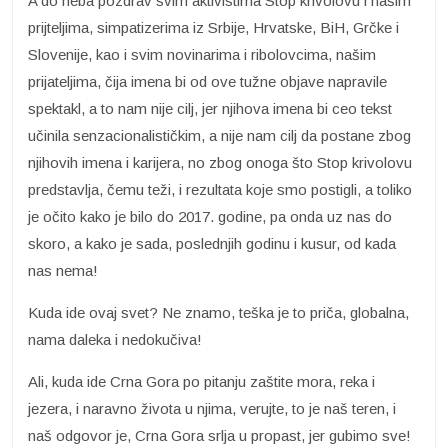
A do neba pozdrav svim aktivistima Stop krivolovu i našim
prijteljima, simpatizerima iz Srbije, Hrvatske, BiH, Grčke i
Slovenije, kao i svim novinarima i ribolovcima, našim
prijateljima, čija imena bi od ove tužne objave napravile
spektakl, a to nam nije cilj, jer njihova imena bi ceo tekst
učinila senzacionalističkim, a nije nam cilj da postane zbog
njihovih imena i karijera, no zbog onoga što Stop krivolovu
predstavlja, čemu teži, i rezultata koje smo postigli, a toliko
je očito kako je bilo do 2017. godine, pa onda uz nas do
skoro, a kako je sada, poslednjih godinu i kusur, od kada
nas nema!
Kuda ide ovaj svet? Ne znamo, teška je to priča, globalna,
nama daleka i nedokučiva!
Ali, kuda ide Crna Gora po pitanju zaštite mora, reka i
jezera, i naravno života u njima, verujte, to je naš teren, i
naš odgovor je, Crna Gora srlja u propast, jer gubimo sve!