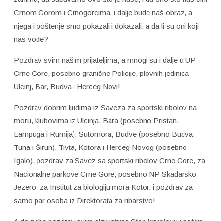
Crnom Gorom i Crnogorcima, i dalje bude naš obraz, a
njega i poštenje smo pokazali i dokazali, a da li su oni koji
nas vode?
Pozdrav svim našim prijateljima, a mnogi su i dalje u UP
Crne Gore, posebno granične Policije, plovnih jedinica
Ulcinj, Bar, Budva i Herceg Novi!
Pozdrav dobrim ljudima iz Saveza za sportski ribolov na
moru, klubovima iz Ulcinja, Bara (posebno Pristan,
Lampuga i Rumija), Sutomora, Budve (posebno Budva,
Tuna i Širun), Tivta, Kotora i Herceg Novog (posebno
Igalo), pozdrav za Savez sa sportski ribolov Crne Gore, za
Nacionalne parkove Crne Gore, posebno NP Skadarsko
Jezero, za Institut za biologiju mora Kotor, i pozdrav za
samo par osoba iz Direktorata za ribarstvo!