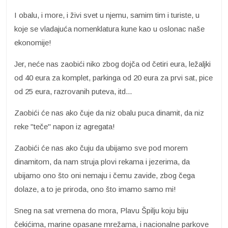
I obalu, i more, i živi svet u njemu, samim tim i turiste, u
koje se vladajuća nomenklatura kune kao u oslonac naše
ekonomije!
Jer, neće nas zaobići niko zbog dojča od četiri eura, ležaljki
od 40 eura za komplet, parkinga od 20 eura za prvi sat, pice
od 25 eura, razrovanih puteva, itd...
Zaobići će nas ako čuje da niz obalu puca dinamit, da niz
reke "teče" napon iz agregata!
Zaobići će nas ako čuju da ubijamo sve pod morem
dinamitom, da nam struja plovi rekama i jezerima, da
ubijamo ono što oni nemaju i čemu zavide, zbog čega
dolaze, a to je priroda, ono što imamo samo mi!
Sneg na sat vremena do mora, Plavu Špilju koju biju
čekićima, marine opasane mrežama, i nacionalne parkove