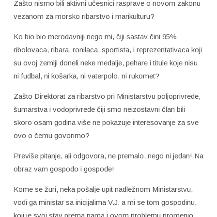
Zašto nismo bili aktivni učesnici rasprave o novom zakonu
vezanom za morsko ribarstvo i marikulturu?
Ko bio bio merodavniji nego mi, čiji sastav čini 95%
ribolovaca, ribara, ronilaca, sportista, i reprezentativaca koji
su ovoj zemlji doneli neke medalje, pehare i titule koje nisu
ni fudbal, ni košarka, ni vaterpolo, ni rukomet?
Zašto Direktorat za ribarstvo pri Ministarstvu poljoprivrede,
šumarstva i vodoprivrede čiji smo neizostavni član bili
skoro osam godina više ne pokazuje interesovanje za sve
ovo o čemu govorimo?
Previše pitanje, ali odgovora, ne premalo, nego ni jedan! Na
obraz vam gospodo i gospođe!
Kome se žuri, neka pošalje upit nadležnom Ministarstvu,
vodi ga ministar sa inicijalima V.J. a mi se tom gospodinu,
koji je svoj stav prema nama i ovom problemu promenio