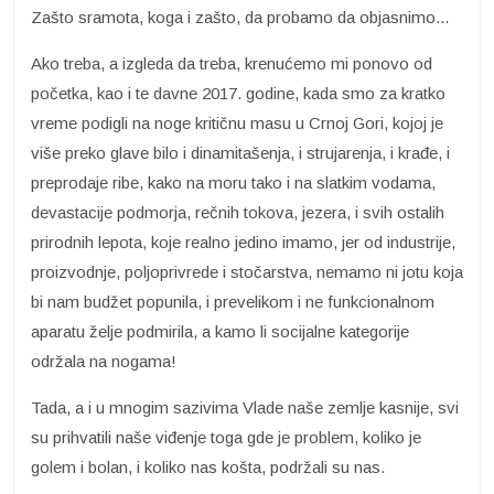
Zašto sramota, koga i zašto, da probamo da objasnimo...
Ako treba, a izgleda da treba, krenućemo mi ponovo od
početka, kao i te davne 2017. godine, kada smo za kratko
vreme podigli na noge kritičnu masu u Crnoj Gori, kojoj je
više preko glave bilo i dinamitašenja, i strujarenja, i krađe, i
preprodaje ribe, kako na moru tako i na slatkim vodama,
devastacije podmorja, rečnih tokova, jezera, i svih ostalih
prirodnih lepota, koje realno jedino imamo, jer od industrije,
proizvodnje, poljoprivrede i stočarstva, nemamo ni jotu koja
bi nam budžet popunila, i prevelikom i ne funkcionalnom
aparatu želje podmirila, a kamo li socijalne kategorije
održala na nogama!
Tada, a i u mnogim sazivima Vlade naše zemlje kasnije, svi
su prihvatili naše viđenje toga gde je problem, koliko je
golem i bolan, i koliko nas košta, podržali su nas.