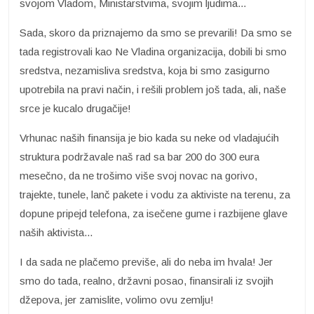
svojom Vladom, Ministarstvima, svojim ljudima...
Sada, skoro da priznajemo da smo se prevarili! Da smo se
tada registrovali kao Ne Vladina organizacija, dobili bi smo
sredstva, nezamisliva sredstva, koja bi smo zasigurno
upotrebila na pravi način, i rešili problem još tada, ali, naše
srce je kucalo drugačije!
Vrhunac naših finansija je bio kada su neke od vladajućih
struktura podržavale naš rad sa bar 200 do 300 eura
mesečno, da ne trošimo više svoj novac na gorivo,
trajekte, tunele, lanč pakete i vodu za aktiviste na terenu, za
dopune pripejd telefona, za isečene gume i razbijene glave
naših aktivista...
I da sada ne plačemo previše, ali do neba im hvala! Jer
smo do tada, realno, državni posao, finansirali iz svojih
džepova, jer zamislite, volimo ovu zemlju!