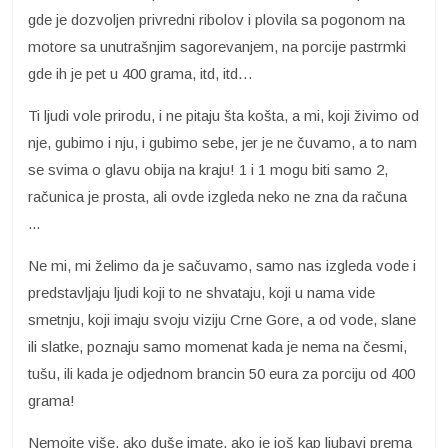
gde je dozvoljen privredni ribolov i plovila sa pogonom na
motore sa unutrašnjim sagorevanjem, na porcije pastrmki
gde ih je pet u 400 grama, itd, itd…
Ti ljudi vole prirodu, i ne pitaju šta košta, a mi, koji živimo od
nje, gubimo i nju, i gubimo sebe, jer je ne čuvamo, a to nam
se svima o glavu obija na kraju! 1 i 1 mogu biti samo 2,
računica je prosta, ali ovde izgleda neko ne zna da računa
...
Ne mi, mi želimo da je sačuvamo, samo nas izgleda vode i
predstavljaju ljudi koji to ne shvataju, koji u nama vide
smetnju, koji imaju svoju viziju Crne Gore, a od vode, slane
ili slatke, poznaju samo momenat kada je nema na česmi,
tušu, ili kada je odjednom brancin 50 eura za porciju od 400
grama!
Nemojte više, ako duše imate, ako je još kap ljubavi prema