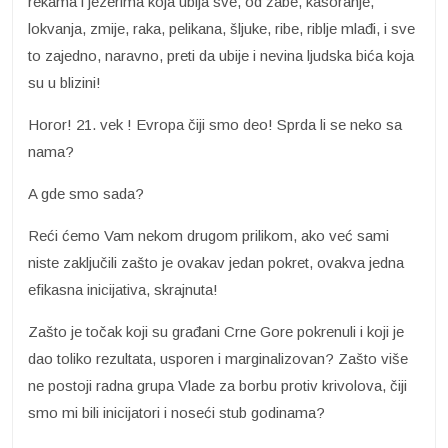
rekama i jezerima koja ubija sve, od žabe, kasoranje,
lokvanja, zmije, raka, pelikana, šljuke, ribe, riblje mlađi, i sve
to zajedno, naravno, preti da ubije i nevina ljudska bića koja
su u blizini!
Horor! 21. vek ! Evropa čiji smo deo! Sprda li se neko sa
nama?
A gde smo sada?
Reći ćemo Vam nekom drugom prilikom, ako već sami
niste zaključili zašto je ovakav jedan pokret, ovakva jedna
efikasna inicijativa, skrajnuta!
Zašto je točak koji su građani Crne Gore pokrenuli i koji je
dao toliko rezultata, usporen i marginalizovan? Zašto više
ne postoji radna grupa Vlade za borbu protiv krivolova, čiji
smo mi bili inicijatori i noseći stub godinama?