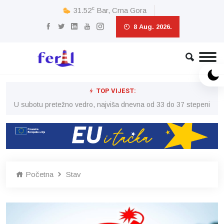
c
31.52
Bar, Crna Gora
8 Aug. 2026.
TOP VIJEST:
eni
U subotu pretežno vedro, najviša dnevna od 33 do 37 stepeni
U 
Početna
Stav