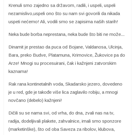
Krenuli smo zajedno sa državom, radili, i uspeli, uspeli
nezamislivo,uspeli ono što su nam svi govorili da nikada
uspeti nećemo! Ali, vodili smo se zapisima naših starih!
Neka bude borba neprestana, neka bude što biti ne može...
Dinamit je prestao da puca od Bojane, Valdanosa, Ulcinja,
Bara, preko Budve, Platamuna, Krimovice, Žukovice pa do
Arze! Mnogi su procesuirani, čak i kažnjeni zatvorskim
kaznama!
Rak rana kontinetalnih voda, Skadarsko jezero, dovedeno
je u red, gde je takođe više lica zaglavilo robiju, a mnogi
novčano (debelo) kažnjeni!
Dičili su se nama svi, od vrha, do dna, zvali nas na tv,
radija, dodeljivali plakete, zahvalnice, imali smo sponzore
(marketinške), što od oba Saveza za ribolov, klubova,