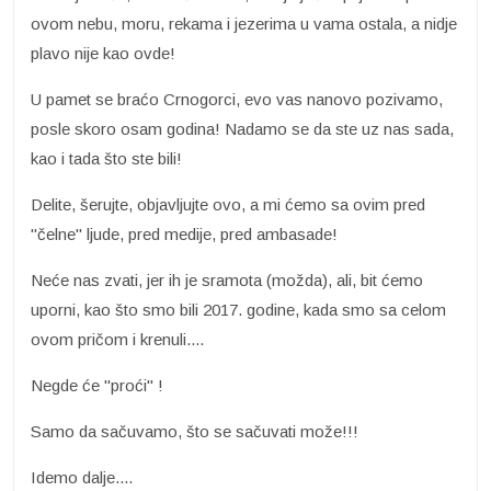
ovom nebu, moru, rekama i jezerima u vama ostala, a nidje
plavo nije kao ovde!
U pamet se braćo Crnogorci, evo vas nanovo pozivamo,
posle skoro osam godina! Nadamo se da ste uz nas sada,
kao i tada što ste bili!
Delite, šerujte, objavljujte ovo, a mi ćemo sa ovim pred
"čelne" ljude, pred medije, pred ambasade!
Neće nas zvati, jer ih je sramota (možda), ali, bit ćemo
uporni, kao što smo bili 2017. godine, kada smo sa celom
ovom pričom i krenuli....
Negde će "proći" !
Samo da sačuvamo, što se sačuvati može!!!
Idemo dalje....