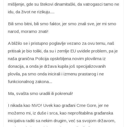
mišljenje, gde su štekovi dinamitaški, da vatrogasci tamo ne
idu, da život ne rizikuju....
Bili smo bitni, bili smo faktor, jer smo znali sve, jer mi smo
narod, moramo znati!
A bližilo se i pristupno poglavlje vezano za ovu temu, naš
pritisak je bio toliki, da su i zemlje EU uvidele problem, pa je
naša granična Policija opskrbljena novim plovilima iz
donacija, a onda je država kupila još specijalizovanih
plovila, pa smo onda inicirali i izmenu prastarog i ne
funkcionalnog zakona...
Ma, svašta smo uradili ili pokrenuli!
I nikada kao NVO! Uvek kao građani Crne Gore, jer ne
možemo mi, iz duše i srca, kao neprofitabilna građanska
inicijativa raditi sa nekim drugim, već sa svojom državom,