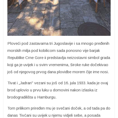
Ploveći pod zastavama tri Jugoslavije i sa mnogo pređenih
morskih milja pod kobilicom sada ponosno vije barjak
Republike Crne Gore ii predstavlja neizostavni simbol grada
koji ga je uvijek i u svim vremenima, široke ruke dočekivao
još od njegovog prvog dana plovidbe morem čije ime nosi.
Tivat i „Jadran" vezani su još od 16. jula 1933. kada je ovaj
brod uplovio u prvu luku u domovini nakon izlaska iz
brodogradilišta u Hamburgu.
Tom prilikom priređen mu je svečani doček, a od tada pa do
danas Tivćani su uvijek u njemu vidjeli sebe, a posada