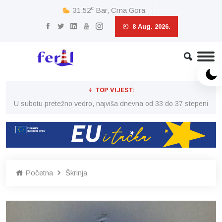
c
31.52
Bar, Crna Gora
8 Aug. 2026.
TOP VIJEST:
eni
U subotu pretežno vedro, najviša dnevna od 33 do 37 stepeni
U 
Početna
Škrinja