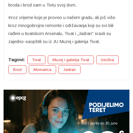
broda i brod sam u Tivtu svoj dom.
Kroz vrijeme koje je proveo u našem gradu, ali još više
kroz mnogobrojne remonte i održavanja koji su svi bili
rađeni u tivatskom Arsenalu, Tivat i „Jadran" srasli su
zajedno-saopštili su iz JU Muzej i galerija Tivat.
Tagovi:
Tivat
Muzej i galerija Tivat
Izložba
Brod
Mornarica
Jadran