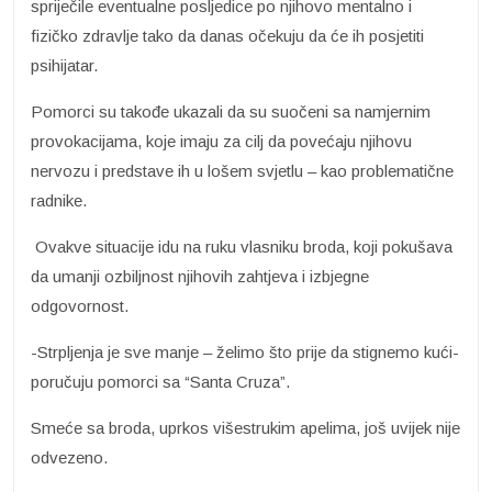
spriječile eventualne posljedice po njihovo mentalno i
fizičko zdravlje tako da danas očekuju da će ih posjetiti
psihijatar.
Pomorci su takođe ukazali da su suočeni sa namjernim
provokacijama, koje imaju za cilj da povećaju njihovu
nervozu i predstave ih u lošem svjetlu – kao problematične
radnike.
Ovakve situacije idu na ruku vlasniku broda, koji pokušava
da umanji ozbiljnost njihovih zahtjeva i izbjegne
odgovornost.
-Strpljenja je sve manje – želimo što prije da stignemo kući-
poručuju pomorci sa “Santa Cruza”.
Smeće sa broda, uprkos višestrukim apelima, još uvijek nije
odvezeno.