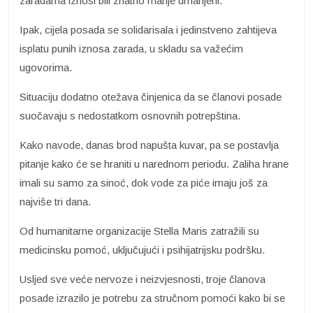
zaradama iznosi bili znatno manje umanjeni.
Ipak, cijela posada se solidarisala i jedinstveno zahtijeva
isplatu punih iznosa zarada, u skladu sa važećim
ugovorima.
Situaciju dodatno otežava činjenica da se članovi posade
suočavaju s nedostatkom osnovnih potrepština.
Kako navode, danas brod napušta kuvar, pa se postavlja
pitanje kako će se hraniti u narednom periodu. Zaliha hrane
imali su samo za sinoć, dok vode za piće imaju još za
najviše tri dana.
Od humanitarne organizacije Stella Maris zatražili su
medicinsku pomoć, uključujući i psihijatrijsku podršku.
Usljed sve veće nervoze i neizvjesnosti, troje članova
posade izrazilo je potrebu za stručnom pomoći kako bi se