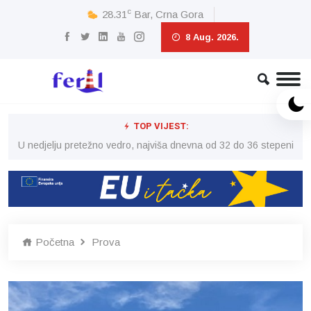
c
28.31
Bar, Crna Gora
8 Aug. 2026.
TOP VIJEST:
eni
U nedjelju pretežno vedro, najviša dnevna od 32 do 36 stepeni
U 
Početna
Prova