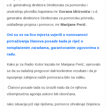
v.d. generalnog direktora Direktorata za pomorsku i
unutrašnju plovidbu kapetana mr
Gorana Idrizovića
i v.d.
generalne direktorice Direktorata za pomorsku privredu,
usklađenje propisa i pomorce, mr
Marijane Perić
.
Oni su se na licu mjesta uvjerili u osnovanost
potraživanja članova posade kada je riječ o
neisplaćenim zaradama, garantovanim ugovorima o
radu.
Kako je za Radio Kotor kazala mr Marijana Perić, vjerovalo
se da su tadašnji pregovori dali konkretne rezultate i da je
ispunjenje zahtjeva naših pomoraca bilo na vidiku.
Članovi posade tada su izrazili nadu da će njihova
višemjesečna agonija uskoro biti okončana.
Iako situacija još nije riješena, pomorce ohrabruje činjenica