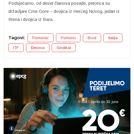
Podsjećamo, od devet članova posade, petorica su
državljani Crne Gore – dvojica iz Herceg Novog, jedan iz
Risna i dvojica iz Bara.
Tagovi:
Pomorac
Pomorci
Brod
Italija
ITF
Đenova
Sindikat