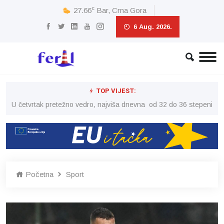
c
27.66
Bar, Crna Gora
6 Aug. 2026.
TOP VIJEST:
peni
U četvrtak pretežno vedro, najviša dnevna od 32 do 36 stepeni
U č
Početna
Sport