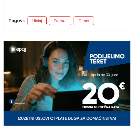
Tagovi:
Ulcinj
Fudbal
Otrant