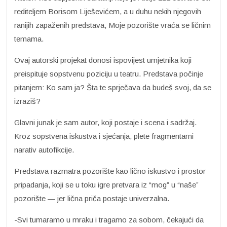
rediteljem Borisom Liješevićem, a u duhu nekih njegovih
ranijih zapaženih predstava, Moje pozorište vraća se ličnim
temama.
Ovaj autorski projekat donosi ispovijest umjetnika koji
preispituje sopstvenu poziciju u teatru. Predstava počinje
pitanjem: Ko sam ja? Šta te sprječava da budeš svoj, da se
izraziš?
Glavni junak je sam autor, koji postaje i scena i sadržaj.
Kroz sopstvena iskustva i sjećanja, plete fragmentarni
narativ autofikcije.
Predstava razmatra pozorište kao lično iskustvo i prostor
pripadanja, koji se u toku igre pretvara iz “mog” u “naše”
pozorište — jer lična priča postaje univerzalna.
-Svi tumaramo u mraku i tragamo za sobom, čekajući da