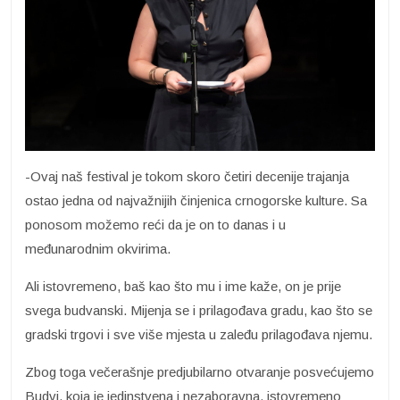
-Ovaj naš festival je tokom skoro četiri decenije trajanja
ostao jedna od najvažnijih činjenica crnogorske kulture. Sa
ponosom možemo reći da je on to danas i u
međunarodnim okvirima.
Ali istovremeno, baš kao što mu i ime kaže, on je prije
svega budvanski. Mijenja se i prilagođava gradu, kao što se
gradski trgovi i sve više mjesta u zaleđu prilagođava njemu.
Zbog toga večerašnje predjubilarno otvaranje posvećujemo
Budvi, koja je jedinstvena i nezaboravna, istovremeno