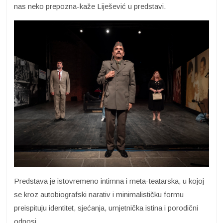
nas neko prepozna-kaže Liješević u predstavi.
Predstava je istovremeno intimna i meta-teatarska, u kojoj
se kroz autobiografski narativ i minimalističku formu
preispituju identitet, sjećanja, umjetnička istina i porodični
odnosi.