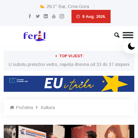
c
29.1
Bar, Crna Gora
8 Aug. 2026.
TOP VIJEST:
eni
U subotu pretežno vedro, najviša dnevna od 33 do 37 stepeni
U 
Početna
Kultura