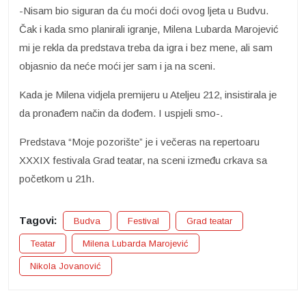
-Nisam bio siguran da ću moći doći ovog ljeta u Budvu.
Čak i kada smo planirali igranje, Milena Lubarda Marojević
mi je rekla da predstava treba da igra i bez mene, ali sam
objasnio da neće moći jer sam i ja na sceni.
Kada je Milena vidjela premijeru u Ateljeu 212, insistirala je
da pronađem način da dođem. I uspjeli smo-.
Predstava “Moje pozorište” je i večeras na repertoaru
XXXIX festivala Grad teatar, na sceni između crkava sa
početkom u 21h.
Tagovi:
Budva
Festival
Grad teatar
Teatar
Milena Lubarda Marojević
Nikola Jovanović