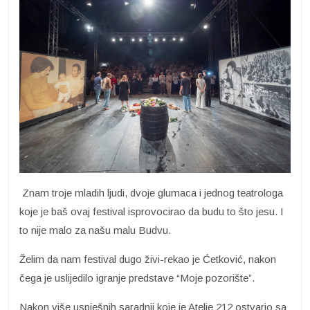
Znam troje mladih ljudi, dvoje glumaca i jednog teatrologa
koje je baš ovaj festival isprovocirao da budu to što jesu. I
to nije malo za našu malu Budvu.
Želim da nam festival dugo živi-rekao je Ćetković, nakon
čega je uslijedilo igranje predstave “Moje pozorište”.
Nakon više uspješnih saradnji koje je Atelje 212 ostvario sa