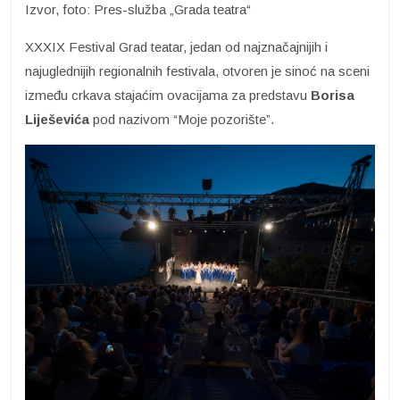
Izvor, foto: Pres-služba „Grada teatra“
XXXIX Festival Grad teatar, jedan od najznačajnijih i
najuglednijih regionalnih festivala, otvoren je sinoć na sceni
između crkava stajaćim ovacijama za predstavu
Borisa
Liješevića
pod nazivom “Moje pozorište”.