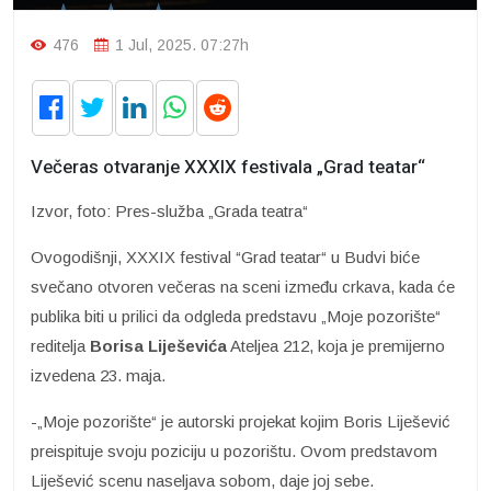
476
1 Jul, 2025. 07:27h
Večeras otvaranje XXXIX festivala „Grad teatar“
Izvor, foto: Pres-služba „Grada teatra“
Ovogodišnji, XXXIX festival “Grad teatar“ u Budvi biće
svečano otvoren večeras na sceni između crkava, kada će
publika biti u prilici da odgleda predstavu „Moje pozorište“
reditelja
Borisa Liješevića
Ateljea 212, koja je premijerno
izvedena 23. maja.
-„Moje pozorište“ je autorski projekat kojim Boris Liješević
preispituje svoju poziciju u pozorištu. Ovom predstavom
Liješević scenu naseljava sobom, daje joj sebe.