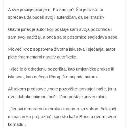
A sve počinje pitanjem: Ko sam ja? Šta je to što te
sprečava da budeš svoj i autentičan, da se izraziš?
Glavni junak je autor koji postaje sam svoja pozornica i
sam svoj sadržaj, a onda sa te pozornice sagledava sebe.
Ploveći kroz sopstvena životna iskustva i sjećanja, autor
plete fragmentarni narativ autofikcije.
Riječ je o određenju pozorišta, kao umjetničke prakse ili
iskustva, kao nečega ličnog, što pripada autoru.
Ali tokom predstave „moje pozorište“ postaje i naše, jer u
ovoj duboko intimnoj priči, lično postaje univerzalno.
„Jer svi tumaramo u mraku i tragamo za sobom čekajući
da nas neko prepozna“, kao što kaže Boris u ovom svom
komadu-.