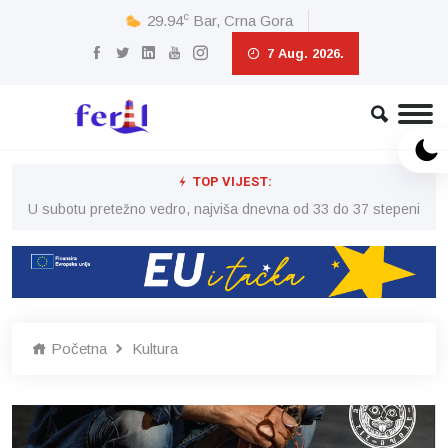
c
29.94
Bar, Crna Gora
7 Aug. 2026.
TOP VIJEST:
eni
U subotu pretežno vedro, najviša dnevna od 33 do 37 stepeni
U 
Početna
Kultura