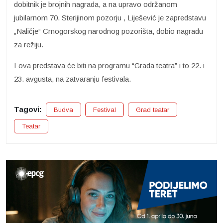
dobitnik je brojnih nagrada, a na upravo održanom
jubilarnom 70. Sterijinom pozorju , Liješević je zapredstavu
„Naličje“ Crnogorskog narodnog pozorišta, dobio nagradu
za režiju.
I ova predstava će biti na programu “Grada teatra” i to 22. i
23. avgusta, na zatvaranju festivala.
Tagovi:
Budva
Festival
Grad teatar
Teatar