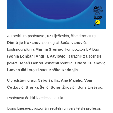
Autorski tim predstave , uz Liješevića, čine dramaturg
Dimitrije Kokanov
, scenograf
Saša
Ivanović
,
kostimografkinja
Marina Sremac
, kompozitori LP Duo
(
Sonja Lončar
i
Andrija
Pavlović
), saradnik za scenski
pokret
Deneš Debrei
, asistenti reditelja
Isidora Kulenović
i
Jovan Ilić
i organizator
Boško Radonjić
.
U predstavi igraju:
Nebojša Ilić
,
Ana Mandić
,
Vojin
Ćetković
,
Branka Šelić
,
Bojan Žirović
i Boris Liješević.
Predstava će biti izvedena i 2. jula.
Boris Liješević, pozorišni reditelj i univerzitetski profesor,