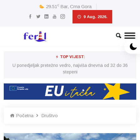
c
29.51
Bar, Crna Gora
9 Aug. 2026.
TOP VIJEST:
6
U ponedjeljak pretežno vedro, najviša dnevna od 32 do 36
stepeni
Početna
Društvo