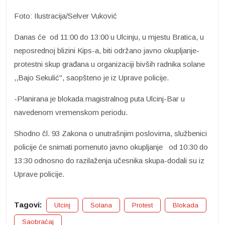
Foto: Ilustracija/Selver Vuković
Danas će od 11:00 do 13:00 u Ulcinju, u mjestu Bratica, u
neposrednoj blizini Kips-a, biti održano javno okupljanje-
protestni skup građana u organizaciji bivših radnika solane
,,Bajo Sekulić", saopšteno je iz Uprave policije.
-Planirana je blokada magistralnog puta Ulcinj-Bar u
navedenom vremenskom periodu.
Shodno čl. 93 Zakona o unutrašnjim poslovima, službenici
policije će snimati pomenuto javno okupljanje od 10:30 do
13:30 odnosno do razilaženja učesnika skupa-dodali su iz
Uprave policije.
Tagovi:
Ulcinj
Solana
Protest
Blokada
Saobraćaj