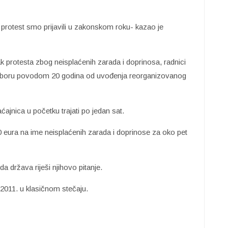
 protest smo prijavili u zakonskom roku- kazao je
k protesta zbog neisplaćenih zarada i doprinosa, radnici
na zboru povodom 20 godina od uvođenja reorganizovanog
jnica u početku trajati po jedan sat.
 eura na ime neisplaćenih zarada i doprinose za oko pet
a država riješi njihovo pitanje.
2011. u klasičnom stečaju.