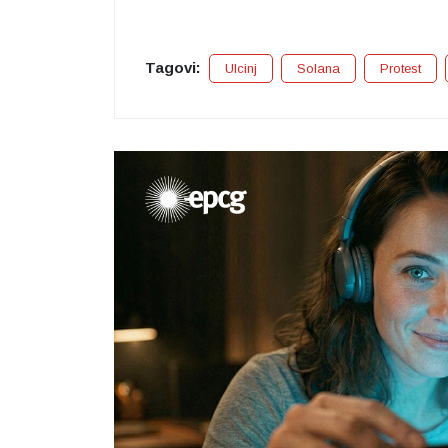
Tagovi:
Ulcinj
Solana
Protest