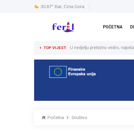
c
30.87
Bar, Crna Gora
POČETNA
D
TOP VIJEST:
U nedjelju pretežno vedro, najvi
Početna
Društvo