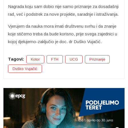
Nagrada koju sam dobio nije samo priznanje za dosadašnji
rad, već i podstrek za nove projekte, saradnje i istraživanja.
Vjerujem da nauka mora imati društvenu svrhu i da znanje
koje stičemo treba da bude korisno, prije svega zajednici u
kojoj djelujemo-zaključio je doc. dr Duško Vujačić.
Tagovi:
Kotor
FTH
UCG
Priznanje
Duško Vujačić