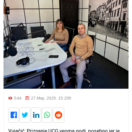
544
27 May, 2025. 15:20h
Vujačić: Priznanje UCG veoma godi, posebno jer je