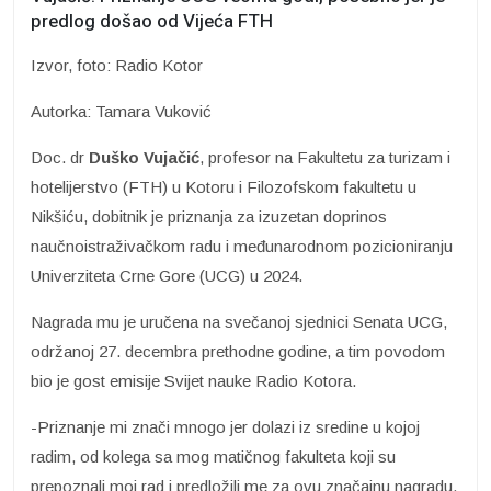
predlog došao od Vijeća FTH
Izvor, foto: Radio Kotor
Autorka: Tamara Vuković
Doc. dr
Duško Vujačić
, profesor na Fakultetu za turizam i
hotelijerstvo (FTH) u Kotoru i Filozofskom fakultetu u
Nikšiću, dobitnik je priznanja za izuzetan doprinos
naučnoistraživačkom radu i međunarodnom pozicioniranju
Univerziteta Crne Gore (UCG) u 2024.
Nagrada mu je uručena na svečanoj sjednici Senata UCG,
održanoj 27. decembra prethodne godine, a tim povodom
bio je gost emisije Svijet nauke Radio Kotora.
-Priznanje mi znači mnogo jer dolazi iz sredine u kojoj
radim, od kolega sa mog matičnog fakulteta koji su
prepoznali moj rad i predložili me za ovu značajnu nagradu.