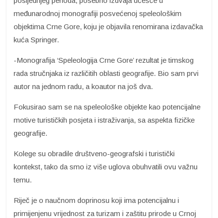
posljednjeg perioda, posebno izdvaja učešće u
međunarodnoj monografiji posvećenoj speleološkim
objektima Crne Gore, koju je objavila renomirana izdavačka
kuća Springer.
-Monografija ‘Speleologija Crne Gore’ rezultat je timskog
rada stručnjaka iz različitih oblasti geografije. Bio sam prvi
autor na jednom radu, a koautor na još dva.
Fokusirao sam se na speleološke objekte kao potencijalne
motive turističkih posjeta i istraživanja, sa aspekta fizičke
geografije.
Kolege su obradile društveno-geografski i turistički
kontekst, tako da smo iz više uglova obuhvatili ovu važnu
temu.
Riječ je o naučnom doprinosu koji ima potencijalnu i
primijenjenu vrijednost za turizam i zaštitu prirode u Crnoj