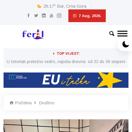
c
26.17
Bar, Crna Gora
7 Aug. 2026.
TOP VIJEST:
peni
U četvrtak pretežno vedro, najviša dnevna od 32 do 36 stepeni
U č
Početna
Društvo