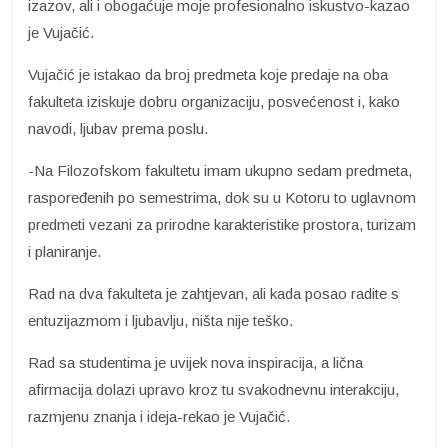
izazov, ali i obogaćuje moje profesionalno iskustvo-kazao
je Vujačić.
Vujačić je istakao da broj predmeta koje predaje na oba
fakulteta iziskuje dobru organizaciju, posvećenost i, kako
navodi, ljubav prema poslu.
-Na Filozofskom fakultetu imam ukupno sedam predmeta,
raspoređenih po semestrima, dok su u Kotoru to uglavnom
predmeti vezani za prirodne karakteristike prostora, turizam
i planiranje.
Rad na dva fakulteta je zahtjevan, ali kada posao radite s
entuzijazmom i ljubavlju, ništa nije teško.
Rad sa studentima je uvijek nova inspiracija, a lična
afirmacija dolazi upravo kroz tu svakodnevnu interakciju,
razmjenu znanja i ideja-rekao je Vujačić.