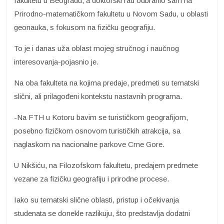
fakultetu u Beogradu, a doktorski rad odbranio sam na
Prirodno-matematičkom fakultetu u Novom Sadu, u oblasti
geonauka, s fokusom na fizičku geografiju.
To je i danas uža oblast mojeg stručnog i naučnog
interesovanja-pojasnio je.
Na oba fakulteta na kojima predaje, predmeti su tematski
slični, ali prilagođeni kontekstu nastavnih programa.
-Na FTH u Kotoru bavim se turističkom geografijom,
posebno fizičkom osnovom turističkih atrakcija, sa
naglaskom na nacionalne parkove Crne Gore.
U Nikšiću, na Filozofskom fakultetu, predajem predmete
vezane za fizičku geografiju i prirodne procese.
Iako su tematski slične oblasti, pristup i očekivanja
studenata se donekle razlikuju, što predstavlja dodatni