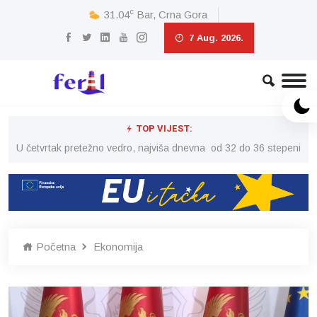
c
31.04
Bar, Crna Gora
7 Aug. 2026.
TOP VIJEST:
peni
U četvrtak pretežno vedro, najviša dnevna od 32 do 36 stepeni
U č
Početna
Ekonomija