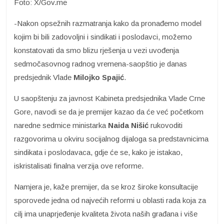
Foto: X/Gov.me
-Nakon opsežnih razmatranja kako da pronađemo model
kojim bi bili zadovoljni i sindikati i poslodavci, možemo
konstatovati da smo blizu rješenja u vezi uvođenja
sedmočasovnog radnog vremena-saopštio je danas
predsjednik Vlade
Milojko Spajić
.
U saopštenju za javnost Kabineta predsjednika Vlade Crne
Gore, navodi se da je premijer kazao da će već početkom
naredne sedmice ministarka
Naida Nišić
rukovoditi
razgovorima u okviru socijalnog dijaloga sa predstavnicima
sindikata i poslodavaca, gdje će se, kako je istakao,
iskristalisati finalna verzija ove reforme.
Namjera je, kaže premijer, da se kroz široke konsultacije
sporovede jedna od najvećih reformi u oblasti rada koja za
cilj ima unaprjeđenje kvaliteta života naših građana i više