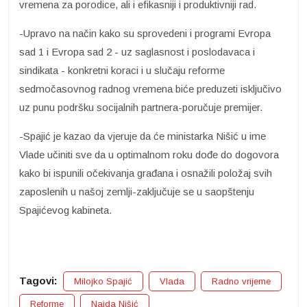
vremena za porodice, ali i efikasniji i produktivniji rad.
-Upravo na način kako su sprovedeni i programi Evropa
sad 1 i Evropa sad 2 - uz saglasnost i poslodavaca i
sindikata - konkretni koraci i u slučaju reforme
sedmočasovnog radnog vremena biće preduzeti isključivo
uz punu podršku socijalnih partnera-poručuje premijer.
-Spajić je kazao da vjeruje da će ministarka Nišić u ime
Vlade učiniti sve da u optimalnom roku dođe do dogovora
kako bi ispunili očekivanja građana i osnažili položaj svih
zaposlenih u našoj zemlji-zaključuje se u saopštenju
Spajićevog kabineta.
Tagovi:
Milojko Spajić
Vlada
Radno vrijeme
Reforme
Naida Nišić