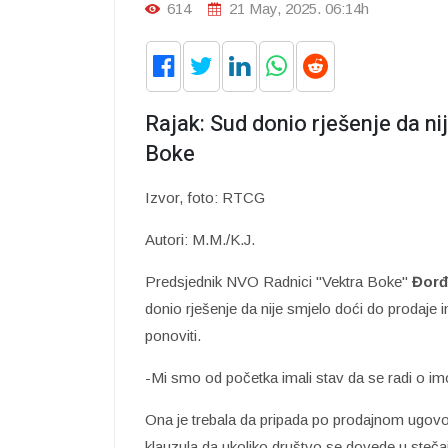
614
21 May, 2025. 06:14h
Rajak: Sud donio rješenje da ni
Boke
Izvor, foto: RTCG
Autori: M.M./K.J.
Predsjednik NVO Radnici "Vektra Boke"
Đorđ
donio rješenje da nije smjelo doći do prodaje
ponoviti.
-Mi smo od početka imali stav da se radi o imo
Ona je trebala da pripada po prodajnom ugovo
klauzula da ukoliko društvo se dovede u steča