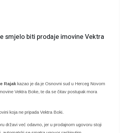
je smjelo biti prodaje imovine Vektra
e Rajak
kazao je da je Osnovni sud u Herceg Novom
 imovine Vektra Boke, te da se čitav postupak mora
vini koja ne pripada Vektra Boki.
ru državi već odavno, jer u prodajnom ugovoru stoji
j, automatski se smatra ugovor raskinutim.