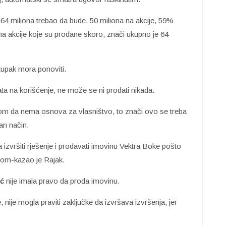
e 64 miliona trebao da bude, 50 miliona na akcije, 59%
na akcije koje su prodane skoro, znači ukupno je 64
tupak mora ponoviti.
data na korišćenje, ne može se ni prodati nikada.
irom da nema osnova za vlasništvo, to znači ovo se treba
dan način.
a izvršiti rješenje i prodavati imovinu Vektra Boke pošto
vom-kazao je Rajak.
ć
nije imala pravo da proda imovinu.
, nije mogla praviti zaključke da izvršava izvršenja, jer