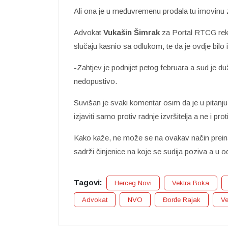
Ali ona je u međuvremenu prodala tu imovinu 
Advokat
Vukašin Šimrak
za Portal RTCG rek
slučaju kasnio sa odlukom, te da je ovdje bilo i
-Zahtjev je podnijet petog februara a sud je duž
nedopustivo.
Suvišan je svaki komentar osim da je u pitanju
izjaviti samo protiv radnje izvršitelja a ne i p
Kako kaže, ne može se na ovakav način preina
sadrži činjenice na koje se sudija poziva a u 
Tagovi:
Herceg Novi
Vektra Boka
Advokat
NVO
Đorđe Rajak
Ve