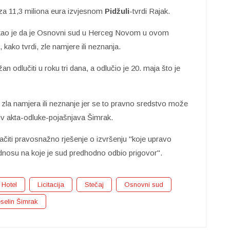
za 11,3 miliona eura izvjesnom
Pidžuli
-tvrdi Rajak.
ao je da je Osnovni sud u Herceg Novom u ovom
, kako tvrdi, zle namjere ili neznanja.
an odlučiti u roku tri dana, a odlučio je 20. maja što je
 zla namjera ili neznanje jer se to pravno sredstvo može
rotiv akta-odluke-pojašnjava Šimrak.
čiti pravosnažno rješenje o izvršenju "koje upravo
odnosu na koje je sud predhodno odbio prigovor".
Hotel
Licitacija
Stečaj
Osnovni sud
selin Šimrak