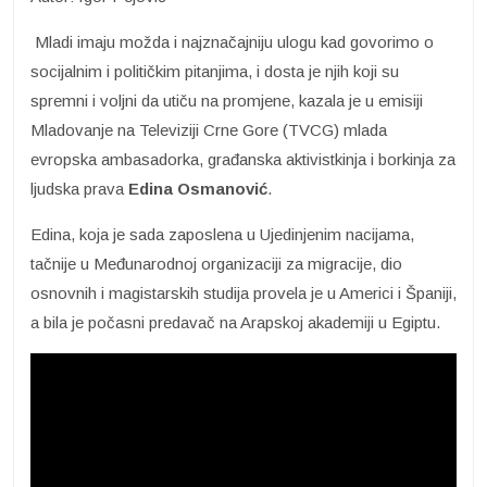
Mladi imaju možda i najznačajniju ulogu kad govorimo o
socijalnim i političkim pitanjima, i dosta je njih koji su
spremni i voljni da utiču na promjene, kazala je u emisiji
Mladovanje na Televiziji Crne Gore (TVCG) mlada
evropska ambasadorka, građanska aktivistkinja i borkinja za
ljudska prava
Edina Osmanović
.
Edina, koja je sada zaposlena u Ujedinjenim nacijama,
tačnije u Međunarodnoj organizaciji za migracije, dio
osnovnih i magistarskih studija provela je u Americi i Španiji,
a bila je počasni predavač na Arapskoj akademiji u Egiptu.