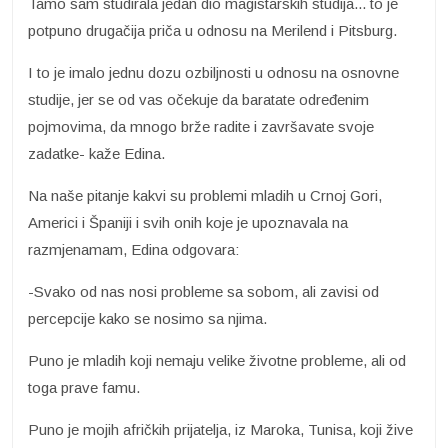
Tamo sam studirala jedan dio magistarskih studija... to je
potpuno drugačija priča u odnosu na Merilend i Pitsburg.
I to je imalo jednu dozu ozbiljnosti u odnosu na osnovne
studije, jer se od vas očekuje da baratate određenim
pojmovima, da mnogo brže radite i završavate svoje
zadatke- kaže Edina.
Na naše pitanje kakvi su problemi mladih u Crnoj Gori,
Americi i Španiji i svih onih koje je upoznavala na
razmjenamam, Edina odgovara:
-Svako od nas nosi probleme sa sobom, ali zavisi od
percepcije kako se nosimo sa njima.
Puno je mladih koji nemaju velike životne probleme, ali od
toga prave famu.
Puno je mojih afričkih prijatelja, iz Maroka, Tunisa, koji žive