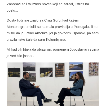
Zaboravi se i taj iznos novca koji se zaradi, i stres na
poslu...
Dosta ljudi nije znalo za Crnu Goru, kad kažem
Montenegro, mislili su na malu provinciju u Portugalu, ili su
mislili da je Latino Amerika, jer ja govorim i španski, pa sam
pravila neke šale da sam Kolumbijana.
Ali kad bih htjela da objasnim, pomenem Jugoslaviju i svima
je već bilo jasno-.