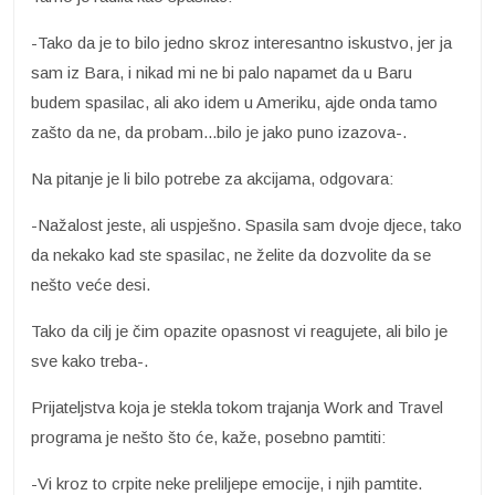
-Tako da je to bilo jedno skroz interesantno iskustvo, jer ja
sam iz Bara, i nikad mi ne bi palo napamet da u Baru
budem spasilac, ali ako idem u Ameriku, ajde onda tamo
zašto da ne, da probam...bilo je jako puno izazova-.
Na pitanje je li bilo potrebe za akcijama, odgovara:
-Nažalost jeste, ali uspješno. Spasila sam dvoje djece, tako
da nekako kad ste spasilac, ne želite da dozvolite da se
nešto veće desi.
Tako da cilj je čim opazite opasnost vi reagujete, ali bilo je
sve kako treba-.
Prijateljstva koja je stekla tokom trajanja Work and Travel
programa je nešto što će, kaže, posebno pamtiti:
-Vi kroz to crpite neke preliljepe emocije, i njih pamtite.