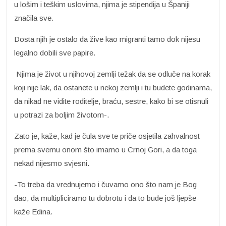
u lošim i teškim uslovima, njima je stipendija u Španiji
značila sve.
Dosta njih je ostalo da žive kao migranti tamo dok nijesu
legalno dobili sve papire.
Njima je život u njihovoj zemlji težak da se odluče na korak
koji nije lak, da ostanete u nekoj zemlji i tu budete godinama,
da nikad ne vidite roditelje, braću, sestre, kako bi se otisnuli
u potrazi za boljim životom-.
Zato je, kaže, kad je čula sve te priče osjetila zahvalnost
prema svemu onom što imamo u Crnoj Gori, a da toga
nekad nijesmo svjesni.
-To treba da vrednujemo i čuvamo ono što nam je Bog
dao, da multipliciramo tu dobrotu i da to bude još ljepše-
kaže Edina.