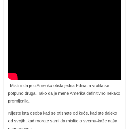
-Mislim da je u Ameriku otišla jedna Edina, a vratila se
potpuno druga. Tako da je mene Amerika definitivno nekako
promijenila.
Nijeste ista osoba kad se otisnete od kuće, kad ste daleko
od svojih, kad morate sami da mislite o svemu-kaže naša
sagovornica.