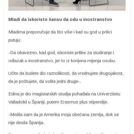
Mladi da iskoriste šansu da odu u inostranstvo
Mladima preporučuje da što više i kad su god u prilici
putuju:
-Da obavezno, kad god, iskoriste prilike za studiranje i
odlazak u inostranstvo, jer to iz korijena mijenja osobu.
Učite da budete dio raznolikosti, da vrednujete drugojakost,
da je poštujete, da volite jedni druge-.
Edina je dio magistarskih studija pohađala na Univerzitetu
Valladolid u Španiji, putem Erasmus plus stipendije.
-Mislila sam da je Amerika moja obećana zemlja, dok se
nije desila Španija.