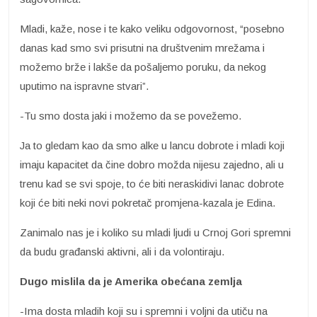
Mladi, kaže, nose i te kako veliku odgovornost, “posebno
danas kad smo svi prisutni na društvenim mrežama i
možemo brže i lakše da pošaljemo poruku, da nekog
uputimo na ispravne stvari”.
-Tu smo dosta jaki i možemo da se povežemo.
Ja to gledam kao da smo alke u lancu dobrote i mladi koji
imaju kapacitet da čine dobro možda nijesu zajedno, ali u
trenu kad se svi spoje, to će biti neraskidivi lanac dobrote
koji će biti neki novi pokretač promjena-kazala je Edina.
Zanimalo nas je i koliko su mladi ljudi u Crnoj Gori spremni
da budu građanski aktivni, ali i da volontiraju.
Dugo mislila da je Amerika obećana zemlja
-Ima dosta mladih koji su i spremni i voljni da utiču na