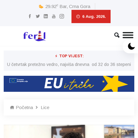
c
29.92
Bar, Crna Gora
6 Aug. 2026.
TOP VIJEST:
peni
U četvrtak pretežno vedro, najviša dnevna od 32 do 36 stepeni
U č
Početna
Lice