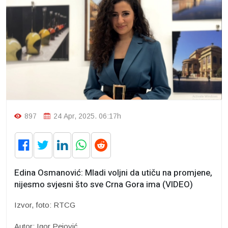
897
24 Apr, 2025. 06:17h
Edina Osmanović: Mladi voljni da utiču na promjene,
nijesmo svjesni što sve Crna Gora ima (VIDEO)
Izvor, foto: RTCG
Autor: Igor Pejović