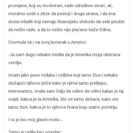
promjene, koji su involvirani, rade određene stvari, ali,
moramo uzeti u obzir da postoji i druga strana, i da ima
dosta mladih koji nemaju finansijsku slobodu da sebi priušte
da nešto rade, a da to nešto nije plaćeno-kaže Edina.
Osvrnula se i na svoj boravak u Americi:
-Ja sam dugo nekako mislila da je Amerika moja obećana
zemlja.
Imam jako puno rođaka i rodbine koji tamo žive i nekako
slušajući njihove priče kako je njima tamo prelijepo,
interesantno, imala sam želju da odem da vidim kakav je taj
svijet, kakva je ta Amerika, što se tamo dešava, kako oni
tamo žive, kakva je to njihova hrana koju stalno pominju.
I to je bio moj glavni motiv-.
Tamo je radila kao spasilac: