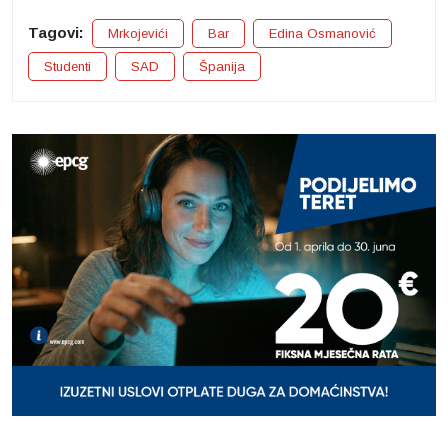
Tagovi:
Mrkojevići
Bar
Edina Osmanović
Studenti
SAD
Španija