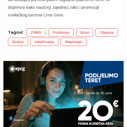
doprinosi kako naučnoj zajednici, tako i promociji
ronilačkog turizma Crne Gore.
Tagovi:
ZHMS
Podmorje
Brod
Olupina
Budva
Istraživanje
Mapiranje