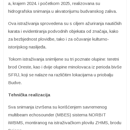
a, krajem 2024. i početkom 2025, realizovana su
hidrografska snimanja u akvatorijumu budvanskog zaliva.
Ova istraživanja sprovedena su s ciljem ažuriranja nautičkih
karata i evidentiranja podvodnih objekata od značaja, kako
za bezbjednost plovidbe, tako i za očuvanje kulturno-
istorijskog naslijeđa.
Tokom istraživanja snimljene su tri poznate olupine: teretni
brod Oreste, kao i dvije olupine minolovaca iz perioda bivše
SFRJ, koji se nalaze na različitim lokacijama u priobalju
Budve.
Tehnička realizacija
Sva snimanja izvršena su korišćenjem savremenog
multibeam echosounder (MBES) sistema NORBIT
iWBMS, montiranog na istraživačkom plovilu ZHMS, brodu