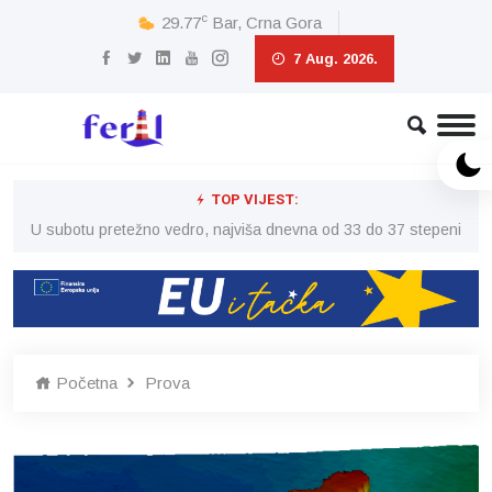
c
29.77
Bar, Crna Gora
7 Aug. 2026.
TOP VIJEST:
eni
U subotu pretežno vedro, najviša dnevna od 33 do 37 stepeni
U 
Početna
Prova