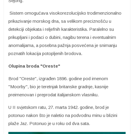
Sejong.
Sistem omogućava visokorezolucijsko trodimenzionalno
prikazivanje morskog dna, sa velikom preciznošću u
detekciji objekata i reljefnih karakteristika. Paralelno su
prikupljani i podaci o dubini, nagibu terena i eventualnim
anomalijama, a posebna pažnja posvećena je snimanju
poznatih lokacija potopljenih brodova.
Olupina broda "Oreste"
Brod "Oreste", izgrađen 1896. godine pod imenom
"Moorby", bio je teretnjak britanske gradnje, kasnije
preimenovan i preprodat italijanskom vlasniku.
U II svjetskom ratu, 27. marta 1942. godine, brod je
potonuo nakon što je naletio na podvodnu minu u blizini
plaže Jaz. Potonuo je u roku od dva sata.