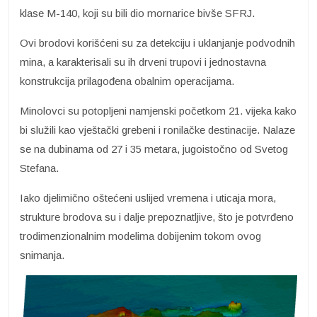
klase M-140, koji su bili dio mornarice bivše SFRJ.
Ovi brodovi korišćeni su za detekciju i uklanjanje podvodnih
mina, a karakterisali su ih drveni trupovi i jednostavna
konstrukcija prilagođena obalnim operacijama.
Minolovci su potopljeni namjenski početkom 21. vijeka kako
bi služili kao vještački grebeni i ronilačke destinacije. Nalaze
se na dubinama od 27 i 35 metara, jugoistočno od Svetog
Stefana.
Iako djelimično oštećeni uslijed vremena i uticaja mora,
strukture brodova su i dalje prepoznatljive, što je potvrđeno
trodimenzionalnim modelima dobijenim tokom ovog
snimanja.