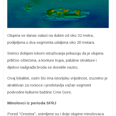
Olupina se danas nalazi na dubini od oko 32 metra,
podijeljena u dva segmenta udaljena oko 20 metara.
Snimci dobijeni tokom istraživanja prikazuju da je olupina
prilično oštećena, a konture trupa, palubne strukture i
dijelovi nadgrađa broda se donekle naziru.
Ovaj lokalitet, osim što ima istorijsku vrijednost, izuzetno je
atraktivan za ronioce i predstavlja važan segment
podvodne kulturne baštine Crne Gore.
Minolovci iz perioda SFRJ
Pored "Orestea", snimljene su i dvije olupine minolovaca