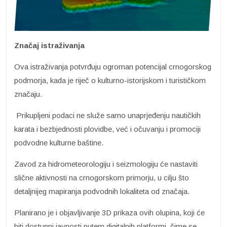
Značaj istraživanja
Ova istraživanja potvrđuju ogroman potencijal crnogorskog
podmorja, kada je riječ o kulturno-istorijskom i turističkom
značaju.
Prikupljeni podaci ne služe samo unaprjeđenju nautičkih
karata i bezbjednosti plovidbe, već i očuvanju i promociji
podvodne kulturne baštine.
Zavod za hidrometeorologiju i seizmologiju će nastaviti
slične aktivnosti na crnogorskom primorju, u cilju što
detaljnijeg mapiranja podvodnih lokaliteta od značaja.
Planirano je i objavljivanje 3D prikaza ovih olupina, koji će
biti dostupni javnosti putem digitalnih platformi, čime se