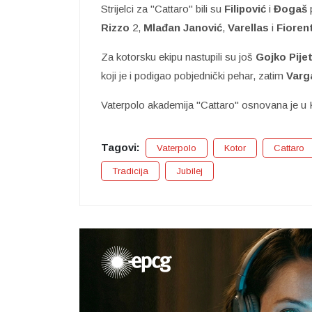
Strijelci za "Cattaro" bili su
Filipović
i
Đogaš
Rizzo
2,
Mlađan Janović
,
Varellas
i
Fiorent
Za kotorsku ekipu nastupili su još
Gojko Pijet
koji je i podigao pobjednički pehar, zatim
Varg
Vaterpolo akademija "Cattaro" osnovana je u 
Tagovi:
Vaterpolo
Kotor
Cattaro
Tradicija
Jubilej