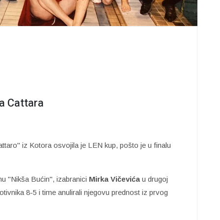
ha Cattara
taro" iz Kotora osvojila je LEN kup, pošto je u finalu
u "Nikša Bućin", izabranici
Mirka Vičevića
u drugoj
otivnika 8-5 i time anulirali njegovu prednost iz prvog