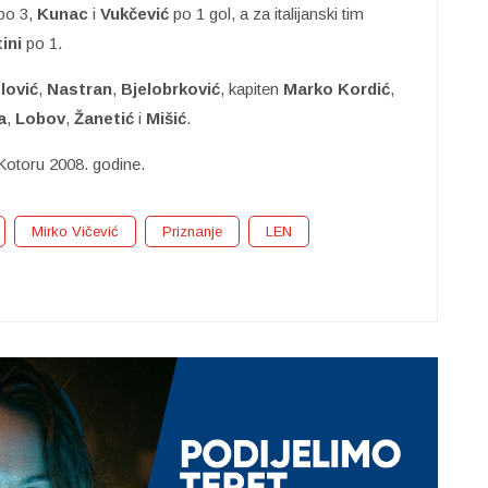
po 3,
Kunac
i
Vukčević
po 1 gol, a za italijanski tim
ini
po 1.
lović
,
Nastran
,
Bjelobrković
, kapiten
Marko
Kordić
,
a
,
Lobov
,
Žanetić
i
Mišić
.
Kotoru 2008. godine.
Mirko Vičević
Priznanje
LEN