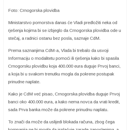
Foto: Crnogorska plovidba
Ministarstvo pomorstva danas će Vladi predložiti neka od
rješenja kojima bi se izbjeglo da Crnogorska plovidba ode u
stečaj, a radnici ostanu bez posla, saznaje CdM.
Prema saznanjima CdM-a, Vlada bi trebalo da usvoji
Informaciju o modalitetu pomoći ili rješenja kako bi spasila
Crnogorsku plovidbu koja 400.000 eura duguje Prvoj banci,
a koja bi u svakom trenutku mogla da pokrene postupak
prinudne naplate.
Kako je CdM već pisao, Crnogorska plovidba duguje Prvoj
banci oko 400.000 eura, a kako nema novca da vrati kredit,
sada Prva banka može da pokrene prinudnu naplatu.
To znači da može da uslijedi blokada računa, zbog čega
kompanija ne bi mogla da isplaćuje zarade zaposlenima, a