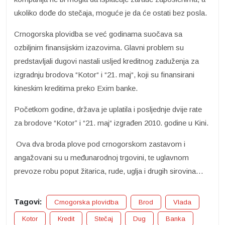
ukoliko dođe do stečaja, moguće je da će ostati bez posla.
Crnogorska plovidba se već godinama suočava sa
ozbiljnim finansijskim izazovima. Glavni problem su
predstavljali dugovi nastali usljed kreditnog zaduženja za
izgradnju brodova “Kotor“ i “21. maj“, koji su finansirani
kineskim kreditima preko Exim banke.
Početkom godine, država je uplatila i posljednje dvije rate
za brodove “Kotor” i “21. maj“ izgrađen 2010. godine u Kini.
Ova dva broda plove pod crnogorskom zastavom i
angažovani su u međunarodnoj trgovini, te uglavnom
prevoze robu poput žitarica, rude, uglja i drugih sirovina…
Tagovi:
Crnogorska plovidba
Brod
Vlada
Kotor
Kredit
Stečaj
Dug
Banka