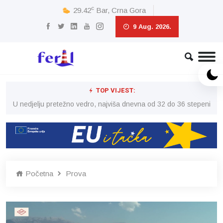
c
29.42
Bar, Crna Gora
9 Aug. 2026.
TOP VIJEST:
eni
U nedjelju pretežno vedro, najviša dnevna od 32 do 36 stepeni
U 
Početna
Prova