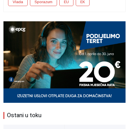
Vlada
Sporazum
EU
EK
Ostani u toku