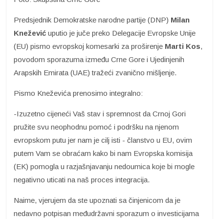
Predsjednik Demokratske narodne partije (DNP)
Milan
Knežević
uputio je juče preko Delegacije Evropske Unije
(EU) pismo evropskoj komesarki za proširenje
Marti Kos
,
povodom sporazuma između Crne Gore i Ujedinjenih
Arapskih Emirata (UAE) tražeći zvanično mišljenje.
Pismo Kneževića prenosimo integralno:
-Izuzetno cijeneći Vaš stav i spremnost da Crnoj Gori
pružite svu neophodnu pomoć i podršku na njenom
evropskom putu jer nam je cilj isti - članstvo u EU, ovim
putem Vam se obraćam kako bi nam Evropska komisija
(EK) pomogla u razjašnjavanju nedoumica koje bi mogle
negativno uticati na naš proces integracija.
Naime, vjerujem da ste upoznati sa činjenicom da je
nedavno potpisan međudržavni sporazum o investicijama