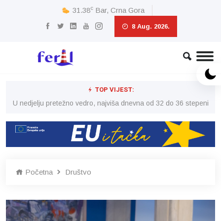
c
31.38
Bar, Crna Gora
8 Aug. 2026.
TOP VIJEST:
eni
U nedjelju pretežno vedro, najviša dnevna od 32 do 36 stepeni
U 
Početna
Društvo