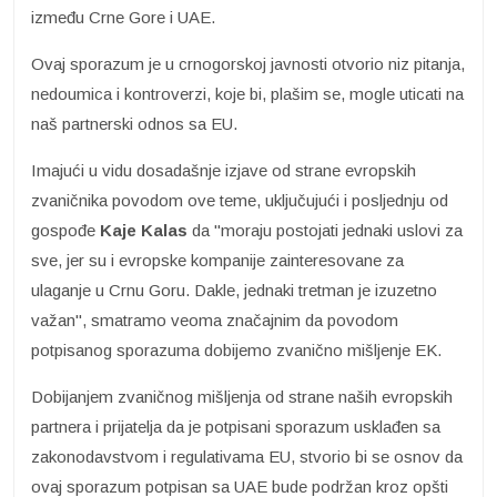
između Crne Gore i UAE.
Ovaj sporazum je u crnogorskoj javnosti otvorio niz pitanja,
nedoumica i kontroverzi, koje bi, plašim se, mogle uticati na
naš partnerski odnos sa EU.
Imajući u vidu dosadašnje izjave od strane evropskih
zvaničnika povodom ove teme, uključujući i posljednju od
gospođe
Kaje Kalas
da "moraju postojati jednaki uslovi za
sve, jer su i evropske kompanije zainteresovane za
ulaganje u Crnu Goru. Dakle, jednaki tretman je izuzetno
važan", smatramo veoma značajnim da povodom
potpisanog sporazuma dobijemo zvanično mišljenje EK.
Dobijanjem zvaničnog mišljenja od strane naših evropskih
partnera i prijatelja da je potpisani sporazum usklađen sa
zakonodavstvom i regulativama EU, stvorio bi se osnov da
ovaj sporazum potpisan sa UAE bude podržan kroz opšti