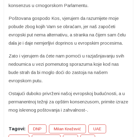
konsenzus u crnogorskom Parlamentu.
Poštovana gospodo Kos, vjerujem da razumijete moje
pobude zbog kojih Vam se obraćam, jer naš započeti
evropski put nema alternativu, a stranka na čijem sam čelu
dala je i daje nemjerljivi doprinos u evropskim procesima.
Zato i vjerujem da ćete nam pomoći u razjašnjavanju svih
nedoumica u vezi pomenutog sporazuma koje kod nas
bude strah da bi moglo doći do zastoja na našem
evropskom putu.
Ostajući duboko privrženi našoj evropskoj budućnosti, a u
permanentnoj težnji za opštim konsenzusom, primite izraze
mog iskrenog poštovanja i zahvalnost-.
Tagovi:
DNP
Milan Knežević
UAE