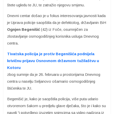
štete ugledu te JU, te zatražio njegovu smjenu.
Dnevni centar došao je u fokus interesovanja javnosti kada
je Uprava policije saopštila da je defektolog, državljanin BiH
Ognjen Begenišić
(42) iz Foče, osumnjičen za
zlostavljanje osmogodišnjeg korisnika usluga Dnevnog
centra.
Tivatska policija je protiv Begenišića podnijela
krivičnu prijavu Osnovnom državnom tužilaštvu u
Kotoru
zbog sumnje da je 26. februara u prostorijama Dnevnog
centra u naselju Seljanovo ošamario osmogodišnjeg
štićenika te JU.
Begenišić je, kako je saopštila policija, više puta udario
otvorenom šakom u predjelu glave dječaka, što je i kako su
naveli “i potvrđeno izuzetim snimcima sa video nadzora iz