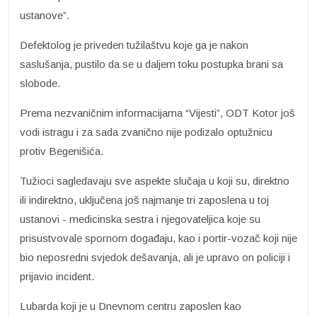
ustanove”.
Defektolog je priveden tužilaštvu koje ga je nakon
saslušanja, pustilo da se u daljem toku postupka brani sa
slobode.
Prema nezvaničnim informacijama “Vijesti”, ODT Kotor još
vodi istragu i za sada zvanično nije podizalo optužnicu
protiv Begenišića.
Tužioci sagledavaju sve aspekte slučaja u koji su, direktno
ili indirektno, uključena još najmanje tri zaposlena u toj
ustanovi - medicinska sestra i njegovateljica koje su
prisustvovale spornom događaju, kao i portir-vozač koji nije
bio neposredni svjedok dešavanja, ali je upravo on policiji i
prijavio incident.
Lubarda koji je u Dnevnom centru zaposlen kao