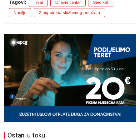
Tagovi:
Tivat
Dnevni centar
Sindikat
Nasilje
Zloupotreba službenog položaja
Ostani u toku