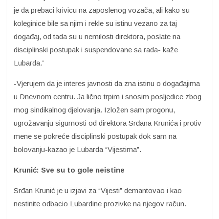
je da prebaci krivicu na zaposlenog vozača, ali kako su
koleginice bile sa njim i rekle su istinu vezano za taj
događaj, od tada su u nemilosti direktora, poslate na
disciplinski postupak i suspendovane sa rada- kaže
Lubarda.”
-Vjerujem da je interes javnosti da zna istinu o događajima
u Dnevnom centru. Ja lično trpim i snosim posljedice zbog
mog sindikalnog djelovanja. Izložen sam progonu,
ugrožavanju sigurnosti od direktora Srđana Krunića i protiv
mene se pokreće disciplinski postupak dok sam na
bolovanju-kazao je Lubarda “Vijestima”.
Krunić: Sve su to gole neistine
Srđan Krunić je u izjavi za “Vijesti” demantovao i kao
nestinite odbacio Lubardine prozivke na njegov račun.