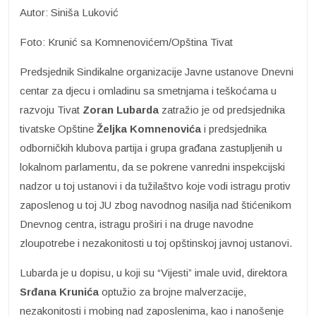
Autor: Siniša Luković
Foto: Krunić sa Komnenovićem/Opština Tivat
Predsjednik Sindikalne organizacije Javne ustanove Dnevni
centar za djecu i omladinu sa smetnjama i teškoćama u
razvoju Tivat
Zoran Lubarda
zatražio je od predsjednika
tivatske Opštine
Željka Komnenovića
i predsjednika
odborničkih klubova partija i grupa građana zastupljenih u
lokalnom parlamentu, da se pokrene vanredni inspekcijski
nadzor u toj ustanovi i da tužilaštvo koje vodi istragu protiv
zaposlenog u toj JU zbog navodnog nasilja nad štićenikom
Dnevnog centra, istragu proširi i na druge navodne
zloupotrebe i nezakonitosti u toj opštinskoj javnoj ustanovi.
Lubarda je u dopisu, u koji su “Vijesti” imale uvid, direktora
Srđana Krunića
optužio za brojne malverzacije,
nezakonitosti i mobing nad zaposlenima, kao i nanošenje