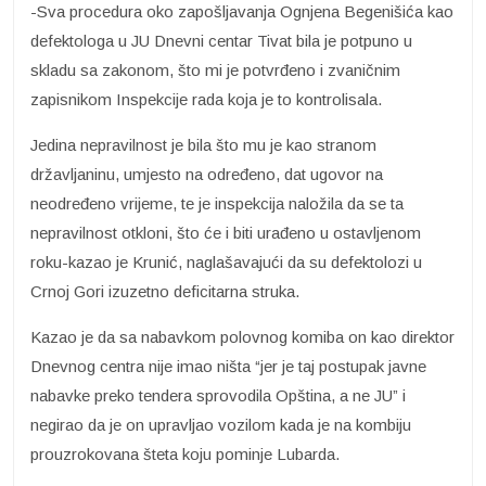
-Sva procedura oko zapošljavanja Ognjena Begenišića kao
defektologa u JU Dnevni centar Tivat bila je potpuno u
skladu sa zakonom, što mi je potvrđeno i zvaničnim
zapisnikom Inspekcije rada koja je to kontrolisala.
Jedina nepravilnost je bila što mu je kao stranom
državljaninu, umjesto na određeno, dat ugovor na
neodređeno vrijeme, te je inspekcija naložila da se ta
nepravilnost otkloni, što će i biti urađeno u ostavljenom
roku-kazao je Krunić, naglašavajući da su defektolozi u
Crnoj Gori izuzetno deficitarna struka.
Kazao je da sa nabavkom polovnog komiba on kao direktor
Dnevnog centra nije imao ništa “jer je taj postupak javne
nabavke preko tendera sprovodila Opština, a ne JU” i
negirao da je on upravljao vozilom kada je na kombiju
prouzrokovana šteta koju pominje Lubarda.