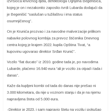
izvršioca krivičnog djela, defektologa Ognjena Begenišiča,
kojeg je on i nezakonito zaposlio-tvrdi Lubarda dodajući da
je Begenišić “saslušan u tužilaštvu i ima status
osumnjičenog”.
On je Krunića prozvao i za navodne malverzacije prilikom
nabavke polovnog kombija za prevoz štićenika Dnevnog
centra kojeg je krajem 2022. kupila Opština Tivat, “a
kupovinu ugovarao direktor Srđan Krunić”.
Vozilo “fiat ducato” iz 2010. godine tada je, po navodima
Lubarde, plaćeno 16.940 eura “ali je vozilo za otpad i tada i
danas”.
Kaže da kupljeni kombi od tada do danas nije prešao ni
3.000 kilometara, da nije u voznom stanju i da je na njemu
napravljena šteta od 5.000 eura.
-Direktor je 2023. i sam napravio štetu na vozilu i pokušao