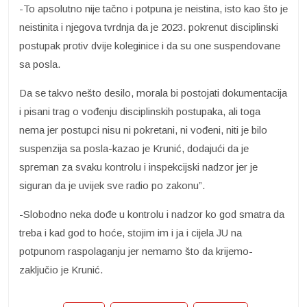
-To apsolutno nije tačno i potpuna je neistina, isto kao što je
neistinita i njegova tvrdnja da je 2023. pokrenut disciplinski
postupak protiv dvije koleginice i da su one suspendovane
sa posla.
Da se takvo nešto desilo, morala bi postojati dokumentacija
i pisani trag o vođenju disciplinskih postupaka, ali toga
nema jer postupci nisu ni pokretani, ni vođeni, niti je bilo
suspenzija sa posla-kazao je Krunić, dodajući da je
spreman za svaku kontrolu i inspekcijski nadzor jer je
siguran da je uvijek sve radio po zakonu”.
-Slobodno neka dođe u kontrolu i nadzor ko god smatra da
treba i kad god to hoće, stojim im i ja i cijela JU na
potpunom raspolaganju jer nemamo što da krijemo-
zaključio je Krunić.