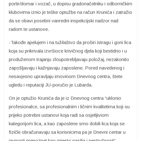
portir/domar i vozač, u dopisu gradonačelniku i odborničkim
klubovima iznio je teške optužbe na račun Krunića i zatražio
da se obavi posebni vanredni inspekcijski nadzor nad
radom te ustanove.
-Takođe apelujem i na tužilaštvo da proširi istragu i goni lica
koja su prikrivala izvršioce krivičnog djela koji bestidno i u
produženom trajanju zloupotrebljavaju položaj, nezakonito
zapošljavaju i kažnjavaju zaposlene. Pored navedenog i
nesavjesno upravljaju imovinom Dnevnog centra, štete
ugledu i reputaciji JU-poručio je Lubarda.
On je optužio Krunića da je iz Dnevnog centra “uklonio
profesionalce, sa profesionalnim i ličnim kvalitetima koji su
prijeko potrebni ustanovi koja radi sa osjetljiviom
kategorijom lica, a kao zaposlene smo dobili lica koja se
fizički obračunavaju sa korisnicima pa je Dnevni centar u
javnosti prepoznat kao mjesto nasilja i nestručnosti”.