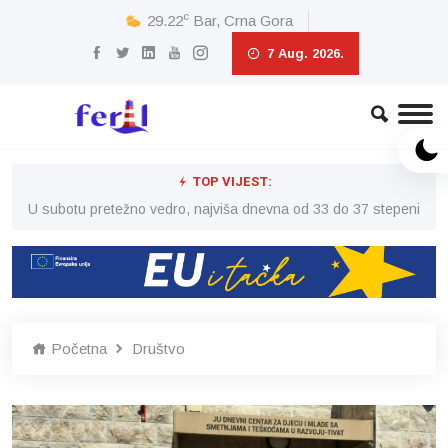
c
29.22
Bar, Crna Gora
7 Aug. 2026.
TOP VIJEST:
eni
U subotu pretežno vedro, najviša dnevna od 33 do 37 stepeni
U 
Početna
Društvo