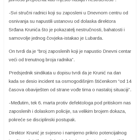
-Svi stručni radnici koji su zaposleni u Dnevnom centru od
osnivanja su napustili ustanovu od dolaska direktora
Srđana Krunića što je pokazatelj nestručnosti, bahatosti i
samovolje jednog čovjeka-istakao je Lubarda.
On tvrdi da je “broj zaposlenih koji je napustio Dnevni centar
veći od trenutnog broja radnika”.
Predsjednik sindikata u dopisu tvrdi da je Krunić na dan
kada se desio incident sa osmogodišnjim štićenikom “od 14
časova obaviješten od strane vođe tima o nastaloj situaciji”.
-Međutim, tek 6. marta protiv defektologa pod pritiskom nas
zaposlenih i dolaskom policije, sa velikim brojem dokaza,
pokreće se disciplinski postupak.
Direktor Krunić je svjesno i namjerno prikrio potencijalnog