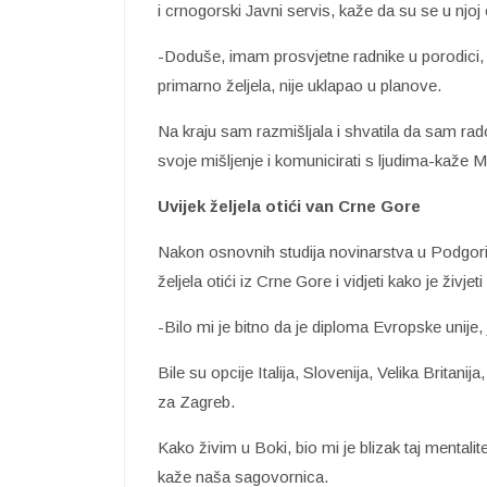
i crnogorski Javni servis, kaže da su se u njoj 
-Doduše, imam prosvjetne radnike u porodici, p
primarno željela, nije uklapao u planove.
Na kraju sam razmišljala i shvatila da sam rad
svoje mišljenje i komunicirati s ljudima-kaže Mi
Uvijek željela otići van Crne Gore
Nakon osnovnih studija novinarstva u Podgorici
željela otići iz Crne Gore i vidjeti kako je živjet
-Bilo mi je bitno da je diploma Evropske unije, 
Bile su opcije Italija, Slovenija, Velika Britan
za Zagreb.
Kako živim u Boki, bio mi je blizak taj mentali
kaže naša sagovornica.