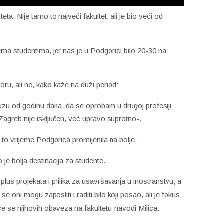
lteta. Nije tamo to najveći fakultet, ali je bio veći od
ema studentima, jer nas je u Podgorici bilo 20-30 na
u, ali ne, kako kaže na duži period:
zu od godinu dana, da se oprobam u drugoj profesiji
Zagreb nije isključen, već upravo suprotno-.
za to vrijeme Podgorica promijenila na bolje.
ko je bolja destinacija za studente.
us projekata i prilika za usavršavanja u inostranstvu, a
e oni mogu zaposliti i raditi bilo koji posao, ali je fokus
e se njihovih obaveza na fakultetu-navodi Milica.