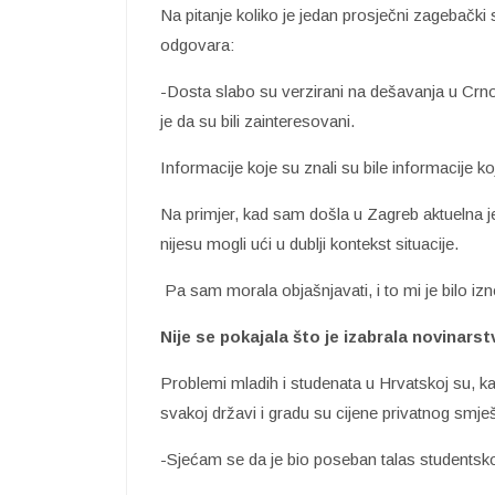
Na pitanje koliko je jedan prosječni zagebački
odgovara:
-Dosta slabo su verzirani na dešavanja u Crnoj
je da su bili zainteresovani.
Informacije koje su znali su bile informacije k
Na primjer, kad sam došla u Zagreb aktuelna je 
nijesu mogli ući u dublji kontekst situacije.
Pa sam morala objašnjavati, i to mi je bilo iz
Nije se pokajala što je izabrala novinarst
Problemi mladih i studenata u Hrvatskoj su, ka
svakoj državi i gradu su cijene privatnog smješ
-Sjećam se da je bio poseban talas students