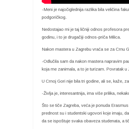
-Meni je najočiglednija razlika bila veličina faku
podgoričkog.
Nedostajao mi je taj ličniji odnos profesora pr
godinu, i to je drugačiji odnos-priča Milica.
Nakon mastera u Zagrebu vraća se za Crnu Gor
-Odlučila sam da nakon mastera napravim pau
koja me zanimala, a to je turizam. Povratak u 
U Crnoj Gori nije bila tri godine, ali se, kaže, 
-Življa je, interesantnija, ima više prilika, neka
Što se tiče Zagreba, veća je ponuda Erasmus pl
prednost su i studentski ugovori koje imaju, da s
da se ispoštuje svaka obaveza studenata, a tič