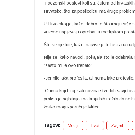
I sezonski poslovi koji su, čujem od hrvatskih
Hrvatske, što za posljedicu ima druge problem
U Hrvatskoj je, kaže, dobro to što imaju više 
vrijeme uspijevaju oprobati u medijskom prost
Što se nje tiče, kaže, najviše je fokusirana na l
Nije se, kako navodi, pokajala što je odabrala 
“zašto mi je ovo trebalo”.
-Jer nije laka profesija, ali nema lake profesije.
Onima koji bi upisali novinarstvo bih savjetov
praksa je najbitnija i na kraju bih tražila da n
koliko mogu-poručuje Milica.
Tagovi:
Mediji
Tivat
Zagreb