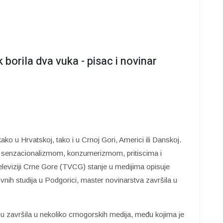
 borila dva vuka - pisac i novinar
ako u Hrvatskoj, tako i u Crnoj Gori, Americi ili Danskoj.
sa senzacionalizmom, konzumerizmom, pritiscima i
eleviziji Crne Gore (TVCG) stanje u medijima opisuje
ovnih studija u Podgorici, master novinarstva završila u
su završila u nekoliko crnogorskih medija, među kojima je