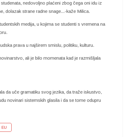
 studenata, nedovoljno plaćeni zbog čega oni idu iz
e, dolazak strane radne snage...-kaže Milica.
studentskih medija, u kojima se studenti s vremena na
oru.
judska prava u najširem smislu, politiku, kulturu.
novinarstvo, ali je bilo momenata kad je razmišljala
ala da uče gramatiku svog jezika, da traže iskustvo,
e budu novinari sistemskih glasila i da se tome odupru
EU