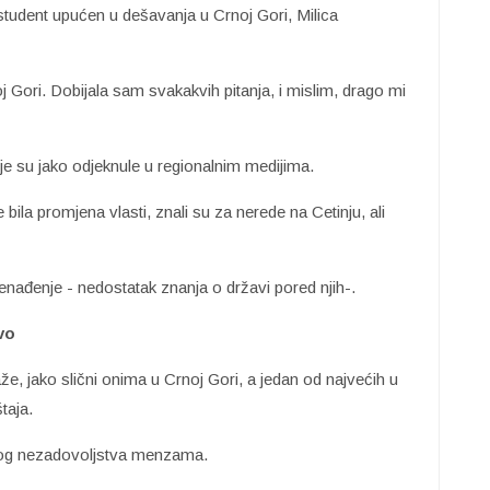
 student upućen u dešavanja u Crnoj Gori, Milica
 Gori. Dobijala sam svakakvih pitanja, i mislim, drago mi
oje su jako odjeknule u regionalnim medijima.
bila promjena vlasti, znali su za nerede na Cetinju, ali
nenađenje - nedostatak znanja o državi pored njih-.
vo
že, jako slični onima u Crnoj Gori, a jedan od najvećih u
taja.
kog nezadovoljstva menzama.