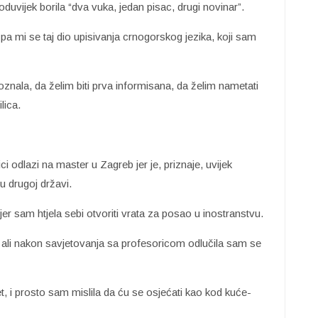
oduvijek borila “dva vuka, jedan pisac, drugi novinar”.
a mi se taj dio upisivanja crnogorskog jezika, koji sam
oznala, da želim biti prva informisana, da želim nametati
lica.
 odlazi na master u Zagreb jer je, priznaje, uvijek
i u drugoj državi.
jer sam htjela sebi otvoriti vrata za posao u inostranstvu.
ija, ali nakon savjetovanja sa profesoricom odlučila sam se
tet, i prosto sam mislila da ću se osjećati kao kod kuće-