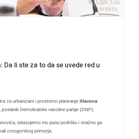
 Da li ste za to da se uvede red u
a za urbanizam i prostorno planiranje
Slavena
, poslanik Demokratske narodne partije (DNP).
novića, iskazujemo mu punu podršku i snažno ga
ali crnogorskog primorja.