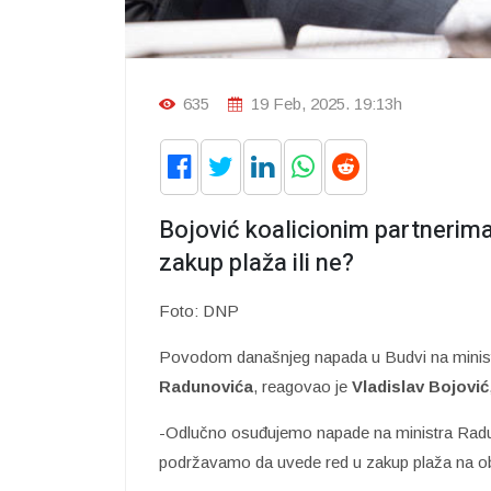
635
19 Feb, 2025. 19:13h
Bojović koalicionim partnerima:
zakup plaža ili ne?
Foto: DNP
Povodom današnjeg napada u Budvi na ministr
Radunovića
, reagovao je
Vladislav Bojović
-Odlučno osuđujemo napade na ministra Radu
podržavamo da uvede red u zakup plaža na ob