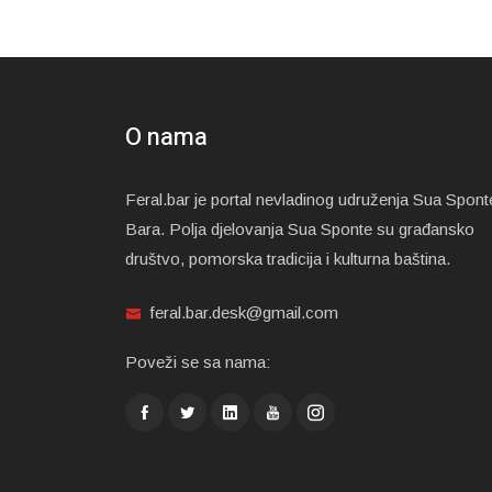
O nama
Feral.bar je portal nevladinog udruženja Sua Spont
Bara. Polja djelovanja Sua Sponte su građansko
društvo, pomorska tradicija i kulturna baština.
feral.bar.desk@gmail.com
Poveži se sa nama: