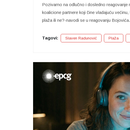
Pozivamo na odlučno i dosledno reagovanje na
koalicione partnere koji čine vladajuću većinu,
plaža ili ne?-navodi se u reagovanju Bojovića.
Tagovi:
Slaven Radunović
Plaža