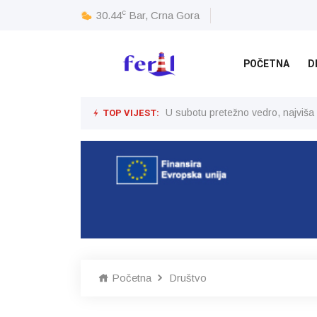
c
30.44
Bar, Crna Gora
POČETNA
D
TOP VIJEST:
U subotu pretežno vedro, najviša
Početna
Društvo