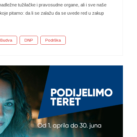
dležne tužilačke i pravosudne organe, ali i sve naše
 koje pitamo: da li se zalažu da se uvede red u zakup
Budva
DNP
Podrška