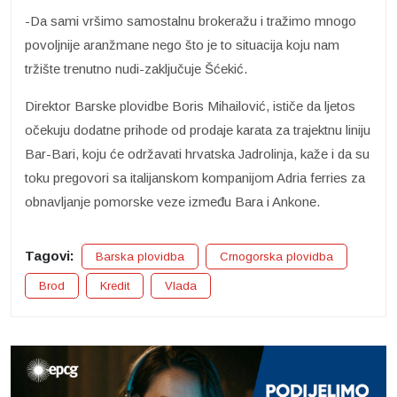
-Da sami vršimo samostalnu brokeražu i tražimo mnogo
povoljnije aranžmane nego što je to situacija koju nam
tržište trenutno nudi-zaključuje Šćekić.
Direktor Barske plovidbe Boris Mihailović, ističe da ljetos
očekuju dodatne prihode od prodaje karata za trajektnu liniju
Bar-Bari, koju će održavati hrvatska Jadrolinja, kaže i da su
toku pregovori sa italijanskom kompanijom Adria ferries za
obnavljanje pomorske veze između Bara i Ankone.
Tagovi:
Barska plovidba
Crnogorska plovidba
Brod
Kredit
Vlada