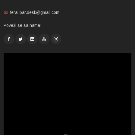
feral.bar.desk@gmail.com
Poveži se sa nama: