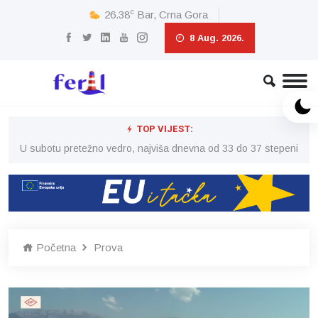
c
26.38
Bar, Crna Gora
8 Aug. 2026.
TOP VIJEST:
eni
U subotu pretežno vedro, najviša dnevna od 33 do 37 stepeni
U 
Početna
Prova