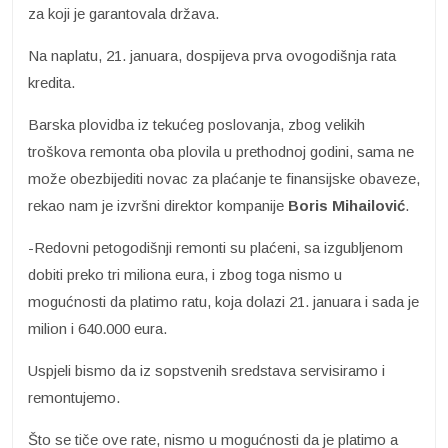
za koji je garantovala država.
Na naplatu, 21. januara, dospijeva prva ovogodišnja rata
kredita.
Barska plovidba iz tekućeg poslovanja, zbog velikih
troškova remonta oba plovila u prethodnoj godini, sama ne
može obezbijediti novac za plaćanje te finansijske obaveze,
rekao nam je izvršni direktor kompanije
Boris Mihailović
.
-Redovni petogodišnji remonti su plaćeni, sa izgubljenom
dobiti preko tri miliona eura, i zbog toga nismo u
mogućnosti da platimo ratu, koja dolazi 21. januara i sada je
milion i 640.000 eura.
Uspjeli bismo da iz sopstvenih sredstava servisiramo i
remontujemo.
Što se tiče ove rate, nismo u mogućnosti da je platimo a