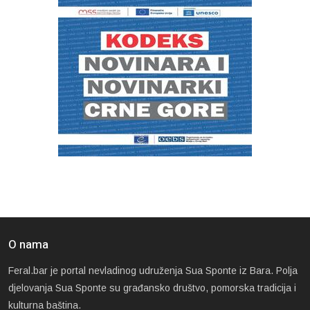
O nama
Feral.bar je portal nevladinog udruženja Sua Sponte iz Bara. Polja
djelovanja Sua Sponte su građansko društvo, pomorska tradicija i
kulturna baština.