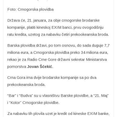
Foto: Crnogorska plovidba
Država će, 21. januara, za obje crnogorske brodarske
kompanije, platiti kineskoj EXIM banci, prvu ovogodišnju
ratu kredita, uzetog za nabavku četiri prekookeanska broda.
Barska plovidba državi, po tom osnovu, do sada duguje 7,7
miliona eura, a Crnogorska plovidba preko 34 miliona eura,
rekao je za Radio Crne Gore državni sekretar Ministarstva
pomorstva
Jovan Šćekić
.
Crna Gora ima dvije brodarske kompanije sa po dva
prekookeanska broda.
“Bar” i “Budva” su u vlasništvu Barske plovidbe, a “21. Maj”
i “Kotor” Crnogorske plovidbe.
Za nabavku tih plovila uzet je kredit od kineske EXIM banke,