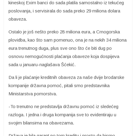
kineskoj Exim banci do sada platila samostalno iz tekućeg
poslovanja, i servisirala do sada preko 29 miliona dolara
obaveza.
Ostalo je još nešto preko 28 miliona eura, a Crnogorska
plovidba, kao što sam pomenuo, ona je na nekih 34 miliona
eura trenutnog duga, plus sve ono što će biti dug po
osnovu nemogućnosti plaćanja obaveze koja dospijeva
sada u januaru-naglašava Šćekić.
Da li je plaćanje kreditnih obaveza za naše dvije brodarske
kompanije državna pomoć, pitali smo predstavnika
Ministarstva pomorstva.
-To trenutno ne predstavlja državnu pomoć iz sledećeg
razloga. I jedna i druga kompanija sve to evidentiraju u
svojim bilansima na obavezama.
Država je bila garant po tom kreditu i prosto da bismo