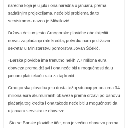
naredna koja je u julu i ona naredna u januaru, prema
sadašnjim projekcijama, neće biti problema da to
servisiramo- naveo je Mihailović.
Država će i umjesto Crnogorske plovidbe obezbijediti
novac za plaćanje rate kredita, potvrdio nam je državni
sekretar u Ministarstvu pomorstva Jovan Šćekić.
-Barska plovidba ima trenutno nekih 7,7 miliona eura
obaveza prema državi i ona neće biti u mogućnosti da u
januaru plati tekuću ratu za taj kredit.
Crnogorska plovidba je u dosta težoj situaciji jer ona ima 34
miliona eura akumuliranih obaveza prema državi po osnovu
plaćanja tog kredita i ona takođe neće biti u mogućnosti da
u januaru servisira te obaveze.
Što se Barske plovidbe tiče, ona je većinu obaveza prema