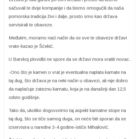
sačuvali te dvije kompanije i da bismo omogućili da naša
pomorska tradicija živi i dalje, prosto smo kao država
servisirali te obaveze.
Međutim, moramo naći način da se sve te obaveze državi
vrate-kazao je Šćekić.
U Barskoj plovidbi ne spore da se državi mora vratiti novac.
-Ono što je kamen o vrat je eventualna naplata kamate na
taj dug, što država je na neki način u obavezi, ali nije dobro
da naplaćuje zateznu kamatu, koja je na današnji dan 12,5
odsto godišnje.
Tako da, ukoliko dogovorimo taj aspekt kamatne stope na
taj dug, što se tiče samog duga, on neće biti sporan da se
izservisira u naredne 3-4 godine-ističe Mihailović.