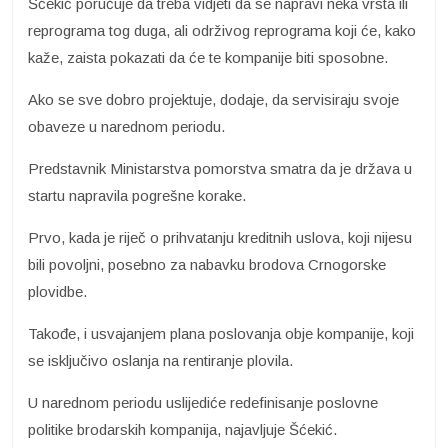
Šćekić poručuje da treba vidjeti da se napravi neka vrsta ili
reprograma tog duga, ali održivog reprograma koji će, kako
kaže, zaista pokazati da će te kompanije biti sposobne.
Ako se sve dobro projektuje, dodaje, da servisiraju svoje
obaveze u narednom periodu.
Predstavnik Ministarstva pomorstva smatra da je država u
startu napravila pogrešne korake.
Prvo, kada je riječ o prihvatanju kreditnih uslova, koji nijesu
bili povoljni, posebno za nabavku brodova Crnogorske
plovidbe.
Takođe, i usvajanjem plana poslovanja obje kompanije, koji
se isključivo oslanja na rentiranje plovila.
U narednom periodu uslijediće redefinisanje poslovne
politike brodarskih kompanija, najavljuje Šćekić.