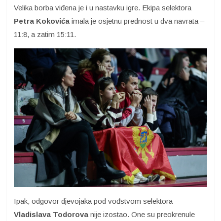
Velika borba viđena je i u nastavku igre. Ekipa selektora
Petra Kokovića
imala je osjetnu prednost u dva navrata –
11:8, a zatim 15:11.
Ipak, odgovor djevojaka pod vođstvom selektora
Vladislava Todorova
nije izostao. One su preokrenule