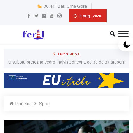
c
30.44
Bar, Crna Gora
8 Aug. 2026.
TOP VIJEST:
eni
U subotu pretežno vedro, najviša dnevna od 33 do 37 stepeni
U 
Početna
Sport