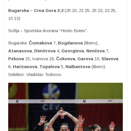
Bugarska – Crna Gora 3:2
(25:23, 21:25, 25:22, 22:25,
15:13)
Sofija – Sportska dvorana “Hristo Botev”.
Bugarska:
Čomakova
7,
Bogdanova
(libero),
Atanasova
,
Dimitrova
4,
Georgieva
,
Nenčeva
7,
Pekova
15, Ivanova 18,
Čokoeva
,
Garova
10,
Slavova
8,
Harizanova
,
Topalova
5,
Nalbantova
(libero).
Selektor: Vladislav Todorov.