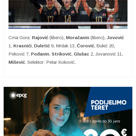
Crna Gora:
Rajović
(libero),
Moračanin
(libero),
Jovović
1,
Krasnići
,
Duletić
9, Mrdak 13,
Ćorović
, Đukić 20,
Peković 7,
Pođanin
,
Striković
,
Glušac
2, Jovanović 11,
Mišević
. Selektor: Petar Koković.