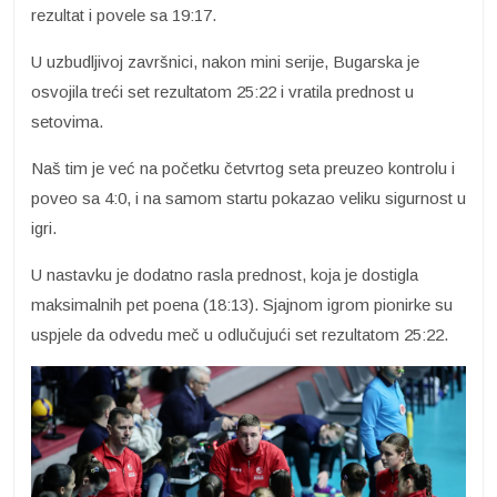
rezultat i povele sa 19:17.
U uzbudljivoj završnici, nakon mini serije, Bugarska je
osvojila treći set rezultatom 25:22 i vratila prednost u
setovima.
Naš tim je već na početku četvrtog seta preuzeo kontrolu i
poveo sa 4:0, i na samom startu pokazao veliku sigurnost u
igri.
U nastavku je dodatno rasla prednost, koja je dostigla
maksimalnih pet poena (18:13). Sjajnom igrom pionirke su
uspjele da odvedu meč u odlučujući set rezultatom 25:22.