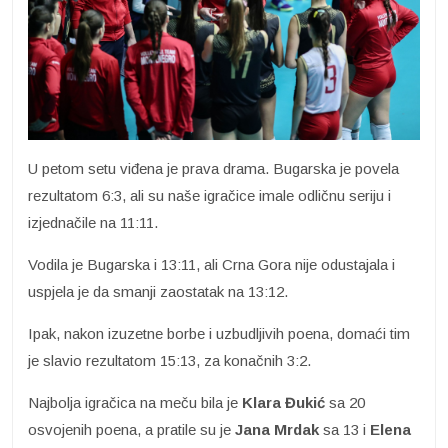
U petom setu viđena je prava drama. Bugarska je povela
rezultatom 6:3, ali su naše igračice imale odličnu seriju i
izjednačile na 11:11.
Vodila je Bugarska i 13:11, ali Crna Gora nije odustajala i
uspjela je da smanji zaostatak na 13:12.
Ipak, nakon izuzetne borbe i uzbudljivih poena, domaći tim
je slavio rezultatom 15:13, za konačnih 3:2.
Najbolja igračica na meču bila je
Klara Đukić
sa 20
osvojenih poena, a pratile su je
Jana
Mrdak
sa 13 i
Elena