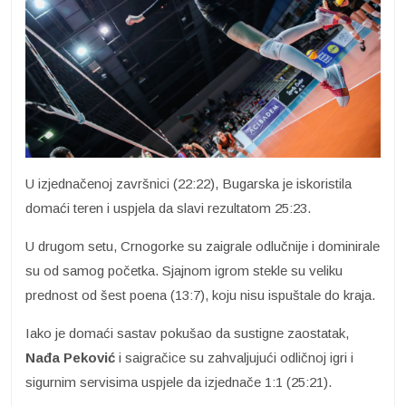
U izjednačenoj završnici (22:22), Bugarska je iskoristila
domaći teren i uspjela da slavi rezultatom 25:23.
U drugom setu, Crnogorke su zaigrale odlučnije i dominirale
su od samog početka. Sjajnom igrom stekle su veliku
prednost od šest poena (13:7), koju nisu ispuštale do kraja.
Iako je domaći sastav pokušao da sustigne zaostatak,
Nađa Peković
i saigračice su zahvaljujući odličnoj igri i
sigurnim servisima uspjele da izjednače 1:1 (25:21).