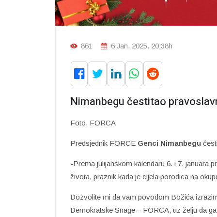
861
6 Jan, 2025. 20:38h
Nimanbegu čestitao pravoslavn
Foto. FORCA
Predsjednik FORCE
Genci Nimanbegu
česti
-Prema julijanskom kalendaru 6. i 7. januara p
života, praznik kada je cijela porodica na okup
Dozvolite mi da vam povodom Božića izrazim n
Demokratske Snage – FORCA, uz želju da ga pr