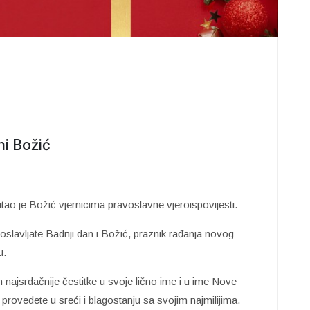
i Božić
tao je Božić vjernicima pravoslavne vjeroispovijesti.
roslavljate Badnji dan i Božić, praznik rađanja novog
u.
ajsrdačnije čestitke u svoje lično ime i u ime Nove
ovedete u sreći i blagostanju sa svojim najmilijima.