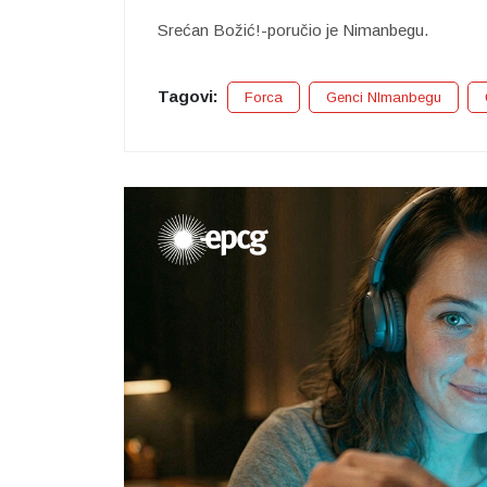
Srećan Božić!-poručio je Nimanbegu.
Tagovi:
Forca
Genci NImanbegu