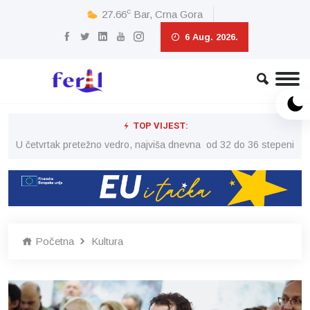
c
27.66
Bar, Crna Gora
6 Aug. 2026.
TOP VIJEST:
peni
U četvrtak pretežno vedro, najviša dnevna od 32 do 36 stepeni
U č
Početna
Kultura