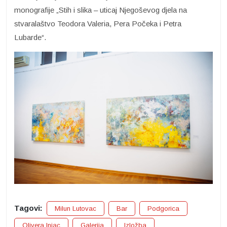
monografije „Stih i slika – uticaj Njegoševog djela na
stvaralaštvo Teodora Valeria, Pera Počeka i Petra
Lubarde“.
Tagovi:
Milun Lutovac
Bar
Podgorica
Olivera Injac
Galerija
Izložba