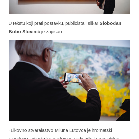
U tekstu koji prati postavku, publicista i slikar
Slobodan
Bobo Slovinić
je zapisao:
-Likovno stvaralaštvo Miluna Lutovca je hromatski
razuđeno, višestruko naslojeno i artistički kompatibilno.