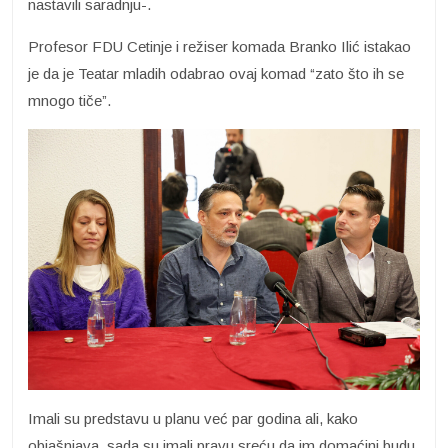
nastavili saradnju-.
Profesor FDU Cetinje i režiser komada Branko Ilić istakao
je da je Teatar mladih odabrao ovaj komad “zato što ih se
mnogo tiče”.
Imali su predstavu u planu već par godina ali, kako
objašnjava, sada su imali pravu sreću da im domaćini budu