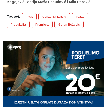
Bogojević
,
Marija Maša Labudović
i
Milo Perović
.
Tagovi:
Tivat
Centar za kulturu
Teatar
Produkcija
Premijera
Goran Božović