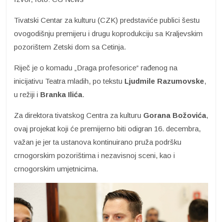
Tivatski Centar za kulturu (CZK) predstaviće publici šestu
ovogodišnju premijeru i drugu koprodukciju sa Kraljevskim
pozorištem Zetski dom sa Cetinja.
Riječ je o komadu „Draga profesorice“ rađenog na
inicijativu Teatra mladih, po tekstu
Ljudmile Razumovske
,
u režiji i
Branka Ilića
.
Za direktora tivatskog Centra za kulturu
Gorana Božovića
,
ovaj projekat koji će premijerno biti odigran 16. decembra,
važan je jer ta ustanova kontinuirano pruža podršku
crnogorskim pozorištima i nezavisnoj sceni, kao i
crnogorskim umjetnicima.