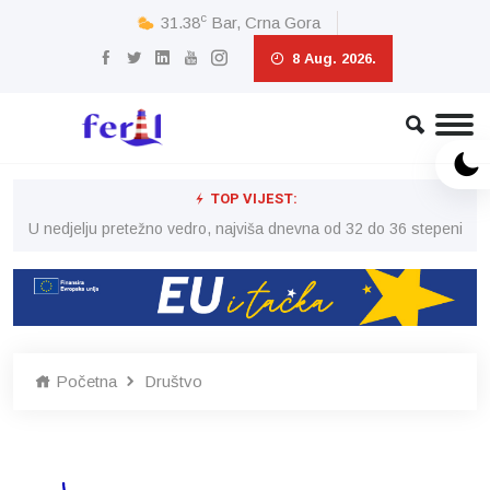
c
31.38
Bar, Crna Gora
8 Aug. 2026.
TOP VIJEST:
eni
U nedjelju pretežno vedro, najviša dnevna od 32 do 36 stepeni
U 
Početna
Društvo