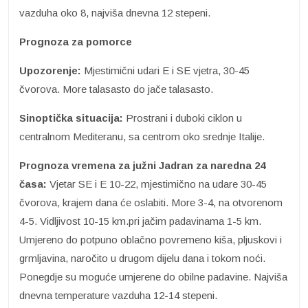
vazduha oko 8, najviša dnevna 12 stepeni.
Prognoza za pomorce
Upozorenje:
Mjestimični udari E i SE vjetra, 30-45
čvorova. More talasasto do jače talasasto.
Sinoptička situacija:
Prostrani i duboki ciklon u
centralnom Mediteranu, sa centrom oko srednje Italije.
Prognoza vremena za južni Jadran za naredna 24
časa:
Vjetar SE i E 10-22, mjestimično na udare 30-45
čvorova, krajem dana će oslabiti. More 3-4, na otvorenom
4-5. Vidljivost 10-15 km.pri jačim padavinama 1-5 km.
Umjereno do potpuno oblačno povremeno kiša, pljuskovi i
grmljavina, naročito u drugom dijelu dana i tokom noći.
Ponegdje su moguće umjerene do obilne padavine. Najviša
dnevna temperature vazduha 12-14 stepeni.