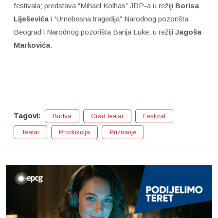
festivala; predstava “Mihael Kolhas” JDP-a u režiji
Borisa
Liješevića
i “Urnebesna tragedija” Narodnog pozorišta
Beograd i Narodnog pozorišta Banja Luke, u režiji
Jagoša
Markovića
.
Tagovi:
Budva
Grad teatar
Festival
Teatar
Produkcija
Priznanje