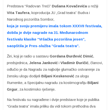
Predstava “Radovan Treći”
Dušana Kovačevića
u režiji
Vita Taufera
, koproducija JU „Grad teatra” Budva i
Narodnog pozorišta Sombor,
koja je svoju premijeru imala tokom XXXVII festivala,
dobila je dvije nagrade na 31. Međunarodnom
festivalu klasike “Vršačka pozorišna jesen”,
saopštila je Pres-služba “Grada teatra”.
Žiri, koji je radio u sastavu
Gordana Đurđević Dimić
,
predsjednica,
Jelena Janković
i
Vladimir Đuričić
, članovi,
odlučio je da Nagradu za najbolje glumačko ostvarenje za
žensku ulogu dodijeli
Biljani Keskenović
za ulogu
Rumenke, a Specijalnu nagradu za kostimografiju
Biljani
Grgur
, za kostimsko rješenje.
Na festivalu su nagrađene i dvije predstave koje je publika
“Grada teatra” imala priliku da vidi tokom prethodna dva