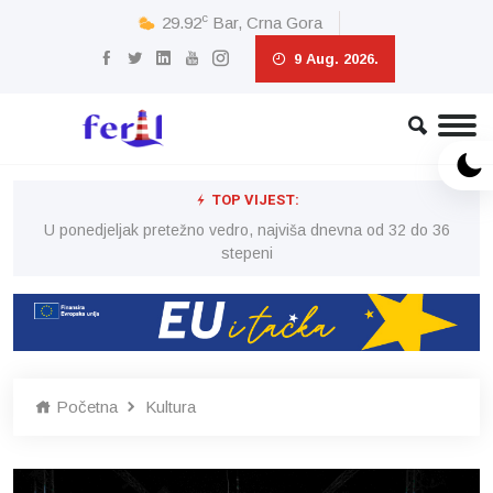
c
29.92
Bar, Crna Gora
9 Aug. 2026.
TOP VIJEST:
6
U ponedjeljak pretežno vedro, najviša dnevna od 32 do 36
stepeni
Početna
Kultura