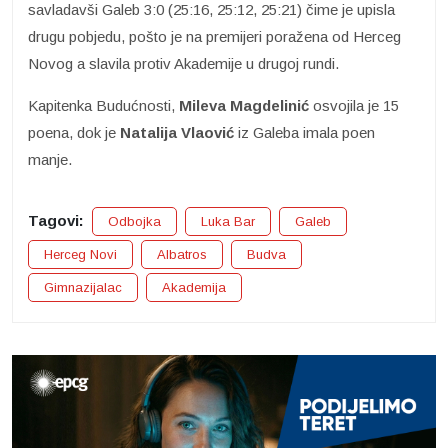
savladavši Galeb 3:0 (25:16, 25:12, 25:21) čime je upisla
drugu pobjedu, pošto je na premijeri poražena od Herceg
Novog a slavila protiv Akademije u drugoj rundi.
Kapitenka Budućnosti,
Mileva Magdelinić
osvojila je 15
poena, dok je
Natalija Vlaović
iz Galeba imala poen
manje.
Tagovi:
Odbojka
Luka Bar
Galeb
Herceg Novi
Albatros
Budva
Gimnazijalac
Akademija