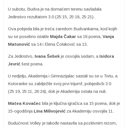
U subotu, Budva je na domaćem terenu savladala
Jedinstvo rezultatom 3:0 (25:15, 25:18, 25:21).
Ova pobjeda bila je treća zaredom Budvankama, kod kojih
su se posebno istakle
Majda
Čakar
sa 18 poena,
Vanja
Matunović
sa 14 i Elena Čolaković sa 13.
Za Jedinstvo,
Ivana Šebek
je osvojila sedam, a
Isidora
Jevrić
šest poena.
U nedjelju, Akademija i Gimnazijalac sastali su se u Tivtu, a
Kotoranke su zabilježile svoj prvi trijumf, pobijedivši 3:0
(25:19, 25:11, 26:24), dok je Akademija ostala na nuli.
Matea
Kovačec
bila je ključna igračica sa 15 poena, dok je
15-ogodišnja
Lina Milivojević
za Akademiju osvojila 11.
Budućnost Volley je takođe nastavila sa pozitivnim nizom,