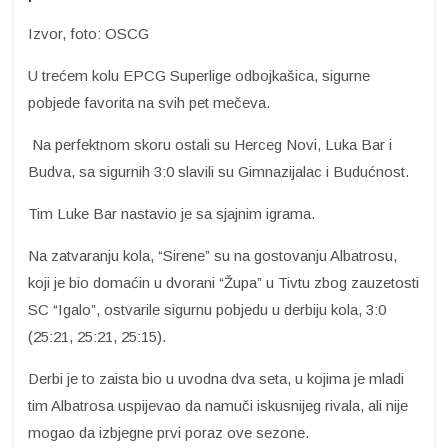
Izvor, foto: OSCG
U trećem kolu EPCG Superlige odbojkašica, sigurne
pobjede favorita na svih pet mečeva.
Na perfektnom skoru ostali su Herceg Novi, Luka Bar i
Budva, sa sigurnih 3:0 slavili su Gimnazijalac i Budućnost.
Tim Luke Bar nastavio je sa sjajnim igrama.
Na zatvaranju kola, “Sirene” su na gostovanju Albatrosu,
koji je bio domaćin u dvorani “Župa” u Tivtu zbog zauzetosti
SC “Igalo”, ostvarile sigurnu pobjedu u derbiju kola, 3:0
(25:21, 25:21, 25:15).
Derbi je to zaista bio u uvodna dva seta, u kojima je mladi
tim Albatrosa uspijevao da namuči iskusnijeg rivala, ali nije
mogao da izbjegne prvi poraz ove sezone.