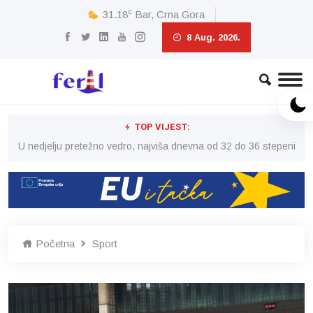
c
31.18
Bar, Crna Gora
8 Aug. 2026.
TOP VIJEST:
eni
U nedjelju pretežno vedro, najviša dnevna od 32 do 36 stepeni
U 
Početna
Sport