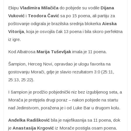
Ekipu
Vladimira Milačiča
do pobjede su vodile
Dijana
Vuković
i
Teodora Čavić
sa po 15 poena, ali partiju za
poštovanje odigrala je brazilska srednja blokerka
Aieska
Vitorija
, koja je osvojila čak 13 poena i bila skoro perfektna
iz igre.
Kod Albatrosa
Marija Tuševljak
imala je 11 poena.
Šampion, Herceg Novi, opravdao je ulogu favorita na
gostovanju Morači, gdje je slavio rezultatom 3:0 (25:11,
25:13, 25:22).
I šampion je prodžio pobjednički niz bez izgubljenog seta, a
Morača je pretpjela drugi poraz – nakon pobjede na startu
nad Jedinstvom, poražena je i od Luke Bar u drugom kolu.
Anđelka Radišković
bila je najefikasnija sa 11 poena, dok
je
Anastasija Krgović
iz Morače postigla osam poena.