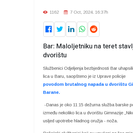
1162
7 Oct, 2024. 16:37h
Bar: Maloljetniku na teret sta
dvorištu
Službenici Odjeljenja bezbjednosti Bar uhapsi
lica u Baru, saopšteno je iz Uprave policije
povodom brutalnog napada u dvorištu Gim
Barane.
-Danas je oko 11:15 dežurna služba barske pol
između nekoliko lica u dvorištu Gimnazije „Nik
usljed upotrebe hladnog oružja - noža.