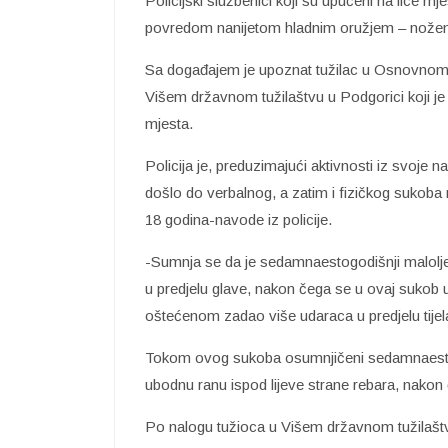
Policijski službenici koji su upućeni na lice mj
povredom nanijetom hladnim oružjem – nožem, u
Sa događajem je upoznat tužilac u Osnovnom d
Višem državnom tužilaštvu u Podgorici koji je o
mjesta.
Policija je, preduzimajući aktivnosti iz svoje 
došlo do verbalnog, a zatim i fizičkog sukoba 
18 godina-navode iz policije.
-Sumnja se da je sedamnaestogodišnji malolj
u predjelu glave, nakon čega se u ovaj sukob uk
oštećenom zadao više udaraca u predjelu tijel
Tokom ovog sukoba osumnjičeni sedamnaesto
ubodnu ranu ispod lijeve strane rebara, nakon 
Po nalogu tužioca u Višem državnom tužilašt