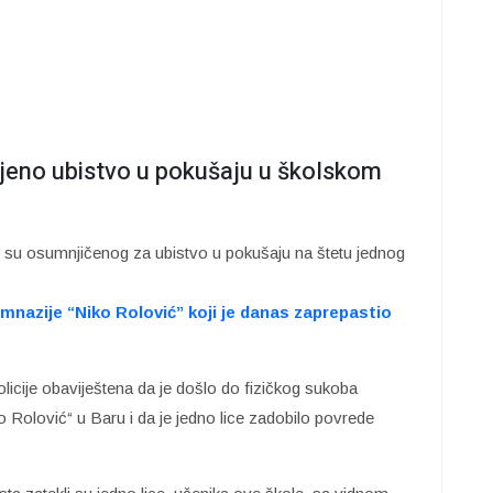
vljeno ubistvo u pokušaju u školskom
li su osumnjičenog za ubistvo u pokušaju na štetu jednog
nazije “Niko Rolović” koji je danas zaprepastio
icije obaviještena da je došlo do fizičkog sukoba
o Rolović“ u Baru i da je jedno lice zadobilo povrede