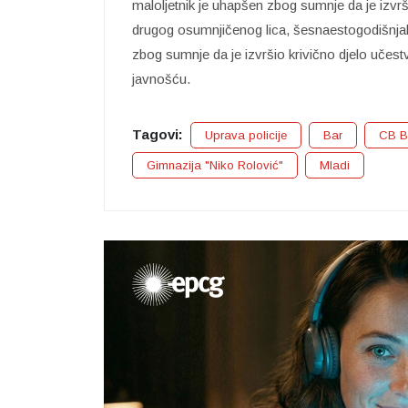
maloljetnik je uhapšen zbog sumnje da je izvrš
drugog osumnjičenog lica, šesnaestogodišnjaka
zbog sumnje da je izvršio krivično djelo učest
javnošću.
Tagovi:
Uprava policije
Bar
CB B
Gimnazija "Niko Rolović"
Mladi