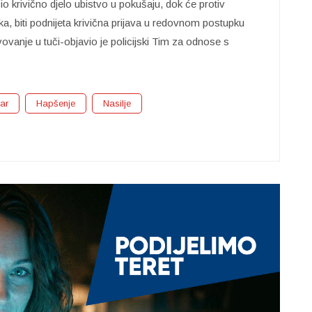
io krivično djelo ubistvo u pokušaju, dok će protiv
, biti podnijeta krivična prijava u redovnom postupku
vovanje u tuči-objavio je policijski Tim za odnose s
ar
Hapšenje
Nasilje