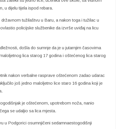
esta zatekli su jedno lice, učenika ove škole, sa vidnom
 dijelu tijela ispod rebara.
ržavnom tužilaštvu u Baru, a nakon toga i tužilac u
vlastio policijske službenike da izvrše uviđaj na licu
nadležnosti, došla do sumnje da je u jutarnjim časovima
maloljetnog lica starog 17 godina i oštećenog lica starog
etnik nakon verbalne rasprave oštećenom zadao udarac
ljučilo još jedno maloljetno lice staro 16 godina koji je
a.
godišnjak je oštećenom, upotrebom noža, nanio
čega se udaljio sa lica mjesta.
vu u Podgorici osumnjičeni sedamnaestogodišnji