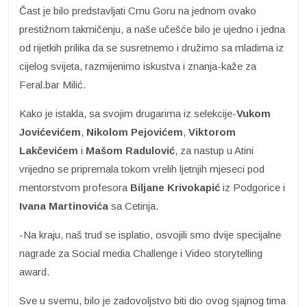
Čast je bilo predstavljati Crnu Goru na jednom ovako
prestižnom takmičenju, a naše učešće bilo je ujedno i jedna
od rijetkih prilika da se susretnemo i družimo sa mladima iz
cijelog svijeta, razmijenimo iskustva i znanja-kaže za
Feral.bar Milić.
Kako je istakla, sa svojim drugarima iz selekcije-
Vukom
Jovićevićem
,
Nikolom Pejovićem
,
Viktorom
Lakčevićem
i
Mašom Radulović
, za nastup u Atini
vrijedno se pripremala tokom vrelih ljetnjih mjeseci pod
mentorstvom profesora
Biljane Krivokapić
iz Podgorice i
Ivana
Martinovića
sa Cetinja.
-Na kraju, naš trud se isplatio, osvojili smo dvije specijalne
nagrade za Social media Challenge i Video storytelling
award.
Sve u svemu, bilo je zadovoljstvo biti dio ovog sjajnog tima