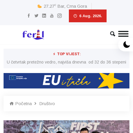
c
27.27
Bar, Crna Gora
6 Aug. 2026.
TOP VIJEST:
peni
U četvrtak pretežno vedro, najviša dnevna od 32 do 36 stepeni
U č
Početna
Društvo