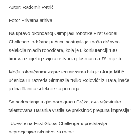
Autor: Radomir Petrić
Foto: Privatna arhiva
Na upravo okončanoj Olimpijadi robotike First Global
Challenge, održanoj u Atini, nastupila je i naša državna
selekcija mladih robotičara, koja je u konkurenciji 180
timova iz cijelog svijeta ostvarila plasman na 76. mjesto.
Među robotičarima-reprezentativcima bila je i
Anja Milić
,
učenica III razreda Gimnazije “Niko Rolović” iz Bara, inače
jedina članica selekcije sa primorja.
Sa nadmetanja u glavnom gradu Grčke, ova višestruko
talentovana Baranka vratila se preksinoć prepuna impresija:
-Učešće na First Global Challenge-u predstavlja
neprocjenjivo iskustvo za mene.