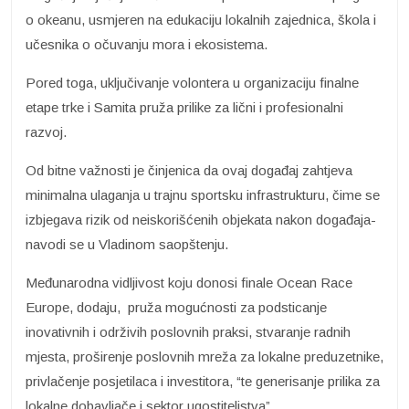
o okeanu, usmjeren na edukaciju lokalnih zajednica, škola i
učesnika o očuvanju mora i ekosistema.
Pored toga, uključivanje volontera u organizaciju finalne
etape trke i Samita pruža prilike za lični i profesionalni
razvoj.
Od bitne važnosti je činjenica da ovaj događaj zahtjeva
minimalna ulaganja u trajnu sportsku infrastrukturu, čime se
izbjegava rizik od neiskorišćenih objekata nakon događaja-
navodi se u Vladinom saopštenju.
Međunarodna vidljivost koju donosi finale Ocean Race
Europe, dodaju, pruža mogućnosti za podsticanje
inovativnih i održivih poslovnih praksi, stvaranje radnih
mjesta, proširenje poslovnih mreža za lokalne preduzetnike,
privlačenje posjetilaca i investitora, “te generisanje prilika za
lokalne dobavljače i sektor ugostiteljstva”.