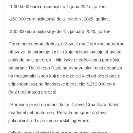
-1,000.000 eura najkasnije do 1. juna 2025. godine;
-250.000 eura najkasnije do 1. oktobra 2025. godine;
-300.000 eura najkasnije do 15. januara 2026. godine.
Pored navedenog, dodaju, država Crna Gora ima ugovornu
obavezu da garantuje za bilo koje neispunjavanje obaveza
u skladu sa Ugovorom i bilo kakvu neočekivanu potrošnju
od strane The Ocean Race na osnovu planiranja događaja
na maksimalni iznos koji ne može biti veći od deset odsto
vrijednosti ukupne finansijske investicije 5,250.000 eura
(bez uračunatog poreza).
-Posebno je važno istaći da će Država Crna Gora dobiti
dvadeset pet odsto neto Prihoda od sponzorstava
prikupljenih od svih sponzorskih ugovora.
Takođe, predloženim Ugovorom sa organizatorom