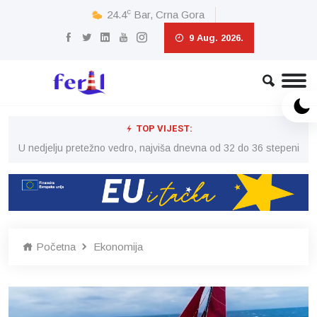
c
24.4
Bar, Crna Gora
9 Aug. 2026.
TOP VIJEST:
eni
U nedjelju pretežno vedro, najviša dnevna od 32 do 36 stepeni
U 
Početna
Ekonomija