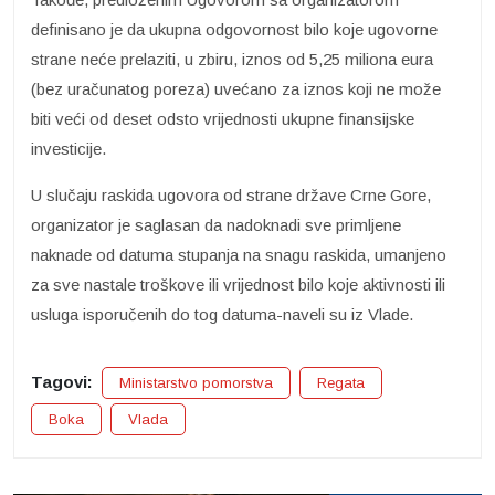
definisano je da ukupna odgovornost bilo koje ugovorne
strane neće prelaziti, u zbiru, iznos od 5,25 miliona eura
(bez uračunatog poreza) uvećano za iznos koji ne može
biti veći od deset odsto vrijednosti ukupne finansijske
investicije.
U slučaju raskida ugovora od strane države Crne Gore,
organizator je saglasan da nadoknadi sve primljene
naknade od datuma stupanja na snagu raskida, umanjeno
za sve nastale troškove ili vrijednost bilo koje aktivnosti ili
usluga isporučenih do tog datuma-naveli su iz Vlade.
Tagovi:
Ministarstvo pomorstva
Regata
Boka
Vlada