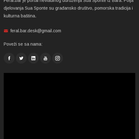
Feral.bar je portal nevladinog udruženja Sua Sponte iz Bara. Polja
djelovanja Sua Sponte su građansko društvo, pomorska tradicija i
kulturna baština.
feral.bar.desk@gmail.com
Poveži se sa nama: