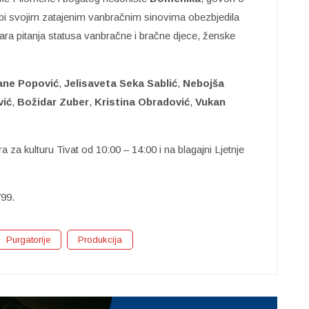
a bi svojim zatajenim vanbračnim sinovima obezbjedila
ra pitanja statusa vanbračne i bračne djece, ženske
ane Popović
,
Jelisaveta Seka Sablić
,
Nebojša
vić
,
Božidar Zuber
,
Kristina Obradović
,
Vukan
za kulturu Tivat od 10:00 – 14:00 i na blagajni Ljetnje
799.
Purgatorije
Produkcija