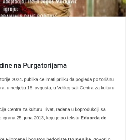
dine na Purgatorijama
orije 2024. publika će imati priliku da pogleda pozorišnu
, u nedjelju 18. avgusta, u Velikoj sali Centra za kulturu
ja Centra za kulturu Tivat, rađena u koprodukciji sa
igrana 25. juna 2013, koju je po tekstu
Eduarda de
tke Filomene i bogatog hedoniste
Domenika
, govori o