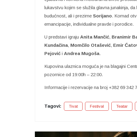
lukavstvu kojim se služila glavna junakinja, d
budućnost, ali i prezime
Sorijano
. Komad otva
emancipacije, individualne pravde i porodice.
U predstavi igraju
Anita Mančić
,
Branimir B
Kundačina
,
Momčilo Otašević
,
Emir Ćato
Pejović
i
Andrea Mugoša
.
Kupovina ulaznica moguća je na blagajni Centra 
pozornice od 19:00h – 22:00.
Informacije i rezervacije na broj +382 69 342 
Tagovi:
Tivat
Festival
Teatar