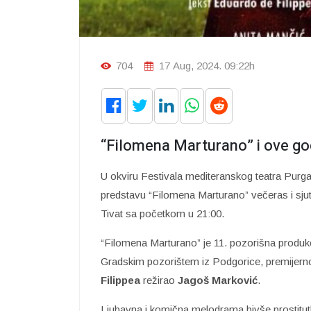
704
17 Aug, 2024. 09:22h
“Filomena Marturano” i ove go
U okviru Festivala mediteranskog teatra Purgat
predstavu “Filomena Marturano” večeras i sjutra
Tivat sa početkom u 21:00.
“Filomena Marturano” je 11. pozorišna produkci
Gradskim pozorištem iz Podgorice, premijerno 
Filippea
režirao
Jagoš Marković
.
Ljubavna i komična melodrama bivše prostitu