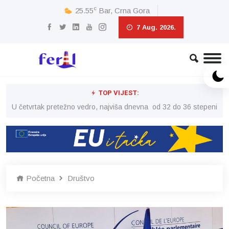
c
25.55
Bar, Crna Gora
7 Aug. 2026.
TOP VIJEST:
peni
U četvrtak pretežno vedro, najviša dnevna od 32 do 36 stepeni
U č
Početna
Društvo