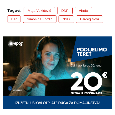
Tagovi:
Maja Vukićević
DNP
Vlada
Bar
Simonida Kordić
NSD
Herceg Novi