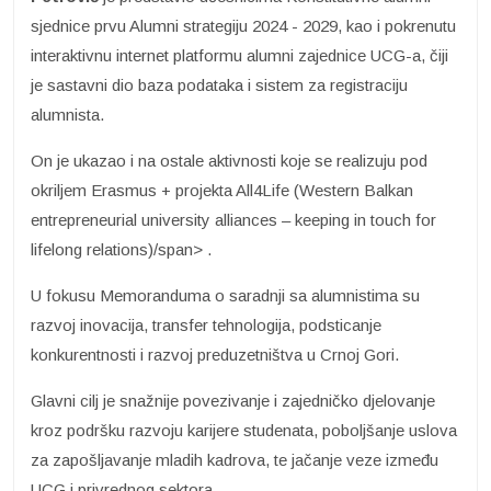
sjednice prvu Alumni strategiju 2024 - 2029, kao i pokrenutu
interaktivnu internet platformu alumni zajednice UCG-a, čiji
je sastavni dio baza podataka i sistem za registraciju
alumnista.
On je ukazao i na ostale aktivnosti koje se realizuju pod
okriljem Erasmus + projekta All4Life (Western Balkan
entrepreneurial university alliances – keeping in touch for
lifelong relations)/span> .
U fokusu Memoranduma o saradnji sa alumnistima su
razvoj inovacija, transfer tehnologija, podsticanje
konkurentnosti i razvoj preduzetništva u Crnoj Gori.
Glavni cilj je snažnije povezivanje i zajedničko djelovanje
kroz podršku razvoju karijere studenata, poboljšanje uslova
za zapošljavanje mladih kadrova, te jačanje veze između
UCG i privrednog sektora.