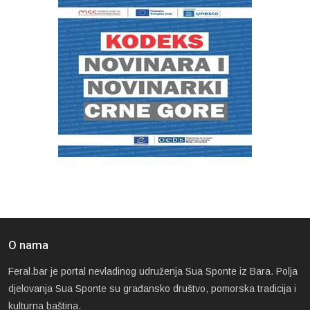
O nama
Feral.bar je portal nevladinog udruženja Sua Sponte iz Bara. Polja
djelovanja Sua Sponte su građansko društvo, pomorska tradicija i
kulturna baština.