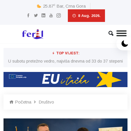
c
25.87
Bar, Crna Gora
8 Aug. 2026.
TOP VIJEST:
eni
U subotu pretežno vedro, najviša dnevna od 33 do 37 stepeni
U 
Početna
Društvo