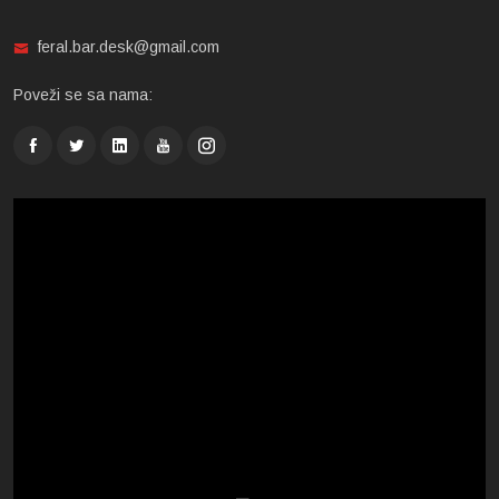
feral.bar.desk@gmail.com
Poveži se sa nama: