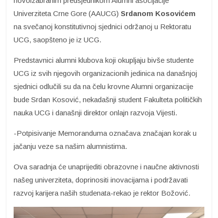
novoizabranim predsjednikom Alumni asocijacije
Univerziteta Crne Gore (AAUCG)
Srdanom Kosovićem
na svečanoj konstitutivnoj sjednici održanoj u Rektoratu
UCG, saopšteno je iz UCG.
Predstavnici alumni klubova koji okupljaju bivše studente
UCG iz svih njegovih organizacionih jedinica na današnjoj
sjednici odlučili su da na čelu krovne Alumni organizacije
bude Srdan Kosović, nekadašnji student Fakulteta političkih
nauka UCG i današnji direktor onlajn razvoja Vijesti.
-Potpisivanje Memoranduma označava značajan korak u
jačanju veze sa našim alumnistima.
Ova saradnja će unaprijediti obrazovne i naučne aktivnosti
našeg univerziteta, doprinositi inovacijama i podržavati
razvoj karijera naših studenata-rekao je rektor Božović.